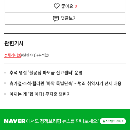
기
좋아요
기
3
사
댓글
보기
관련기사
전체기사(3)
#챌린지(1)
#추석(2)
추석 명절 '불공정 하도급 신고센터' 운영
휴가철·추석·핼러윈 '마약 특별단속'…범죄 취약시기 선제 대응
아끼는 게 '힙'이다! 무지출 챌린지
히
단