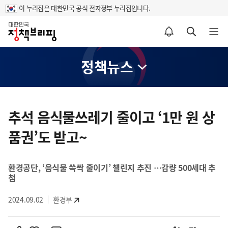
이 누리집은 대한민국 공식 전자정부 누리집입니다.
홈
알림설정 바로가기
검색 바로가기
메뉴 열기
정책뉴스
콘
텐
추석 음식물쓰레기 줄이고 ‘1만 원 상
츠
품권’도 받고~
영
역
환경공단, ‘음식물 쓱싹 줄이기’ 챌린지 추진 …감량 500세대 추
첨
2024.09.02
환경부