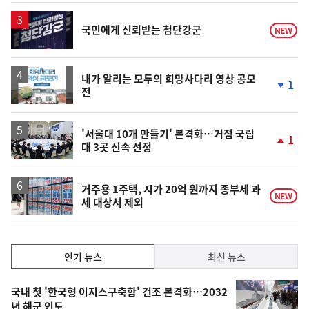
국민에게 신뢰받는 첨단강군
NEW
내가 알리는 모두의 희망사다리 영상 공모
1
전
단
계
하
락
'서울대 10개 만들기' 본격화…거점 국립
1
대 3곳 신속 선정
단
계
상
승
거주용 1주택, 시가 20억 원까지 종부세 과
NEW
세 대상서 제외
인
인기 뉴스
최신 뉴스
기,
인
기
최
국내 첫 '한국형 이지스구축함' 건조 본격화…2032
뉴
년 해군 인도