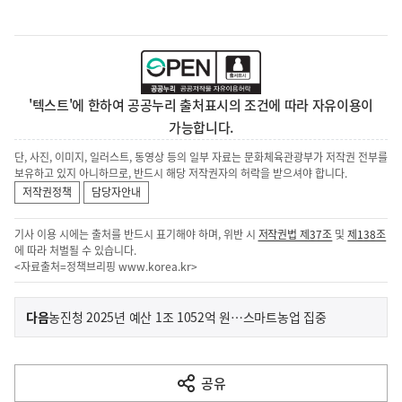
'텍스트'에 한하여 공공누리 출처표시의 조건에 따라 자유이용이
가능합니다.
단, 사진, 이미지, 일러스트, 동영상 등의 일부 자료는 문화체육관광부가 저작권 전부를
보유하고 있지 아니하므로, 반드시 해당 저작권자의 허락을 받으셔야 합니다.
저작권정책
담당자안내
기사 이용 시에는 출처를 반드시 표기해야 하며, 위반 시
저작권법 제37조
및
제138조
에 따라 처벌될 수 있습니다.
<자료출처=정책브리핑
www.korea.kr
>
이
기
다음
농진청 2025년 예산 1조 1052억 원…스마트농업 집중
사
전
다
공유
열
음