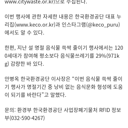
www.citywaste.or.kr
)으로 수집된다.
이번 행사에 관한 자세한 내용은 한국환경공단 대표 누
리집(
www.keco.or.kr
)과 인스타그램(@keco_puru)
에서도 알 수 있다.
한편, 지난 설 명절 음식물 쓱싹 줄이기 행사에서는 120
0세대가 참여해 평소보다 음식물쓰레기를 29%(971k
g) 감량한 바 있다.
안병옥 한국환경공단 이사장은 “이번 음식물 쓱싹 줄이
기 행사가 명절기간 중 낭비 없는 음식문화 형성에 도움
이 되기를 바란다”고 말했다.
문의: 환경부 한국환경공단 사업장폐기물처 RFID 정보
부(032-590-4267)