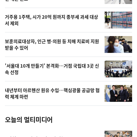
신,
스
오
거주용 1주택, 시가 20억 원까지 종부세 과세 대상
늘
서 제외
의
영
보훈의료대상자, 인근 병·의원 등 치매 치료비 지원
상
받을 수 있어
,
오
'서울대 10개 만들기' 본격화…거점 국립대 3곳 신
속 선정
늘
의
내년부터 아르헨산 원유 수입…핵심광물 공급망 협
사
력 체계 마련
진
오늘의 멀티미디어