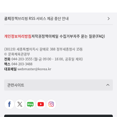
공지
정책브리핑 RSS 서비스 제공 중단 안내
개인정보처리방침
저작권정책
이메일 수집거부
자주 묻는 질문(FAQ)
(30119) 세종특별자치시 갈매로 388 정부세종청사 15동
© 문화체육관광부
전화
044-203-3555 (월-금 09:00 - 18:00, 공휴일 제외)
팩스
044-203-3488
대표메일
webmaster@korea.kr
관련사이트
페
X
네
유
인
이
바
이
튜
스