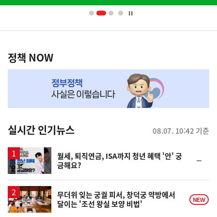
배
너
영
정
역
책
정책 NOW
NOW,
MY
맞
춤
뉴
실시간 인기뉴스
08.07. 10:42 기준
스
월세, 퇴직연금, ISA까지 청년 혜택 '안' 궁
순
금해요?
위
동
일
무더위 잊는 궁궐 피서, 창덕궁 약방에서
NEW
달이는 '조선 왕실 보양 비법'