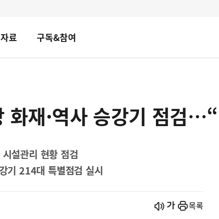
책자료
구독&참여
 화재·역사 승강기 점검…
등 시설관리 현황 점검
승강기 214대 특별점검 실시
시작
열기
목록