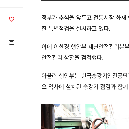
유
열
정부가 추석을 앞두고 전통시장 화재 안
기
공
감
한 특별점검을 실시하고 있다.
수
댓
이에 이한경 행안부 재난안전관리본부
글
안전관리 상황을 점검했다.
수
(클
릭
아울러 행안부는 한국승강기안전공단과
시
요 역사에 설치된 승강기 점검과 함
댓
글
로
이
동)