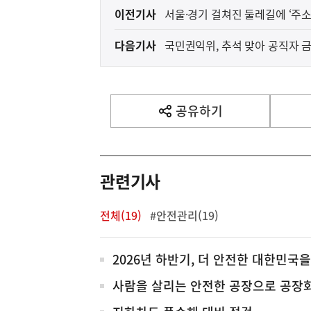
이
이전기사
서울·경기 걸쳐진 둘레길에 ‘주
전
다음기사
국민권익위, 추석 맞아 공직자 
다
음
기
사
공유하기
열
기
영
역
관련기사
전체(19)
#안전관리(19)
전
2026년 하반기, 더 안전한 대한민국을
체
사람을 살리는 안전한 공장으로 공장