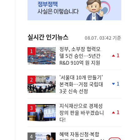
실시간 인기뉴스
08.07. 03:42 기준
정부, 소부장 협력모
1
델 5건 승인…5년간
단
R&D 910억 원 지원
계
상
승
'서울대 10개 만들기'
1
본격화…거점 국립대
단
3곳 신속 선정
계
하
락
지식재산으로 경제성
1
장의 판을 바꾸겠습니
단
다!
계
상
승
혜택 자동신청·복합