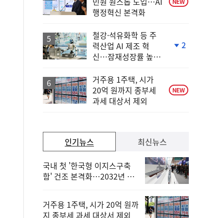
민원 원스톱 도입…AI
NEW
행정혁신 본격화
철강·석유화학 등 주
2
력산업 AI 제조 혁
단
신…잠재성장률 높인
계
다
하
락
거주용 1주택, 시가
20억 원까지 종부세
NEW
과세 대상서 제외
인기뉴스
최신뉴스
국내 첫 '한국형 이지스구축
함' 건조 본격화…2032년 해
군 인도
거주용 1주택, 시가 20억 원까
지 종부세 과세 대상서 제외