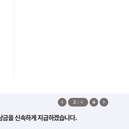
정지
이
다
2
/
4
전
음
보상금을 신속하게 지급하겠습니다.
보
보
기
기