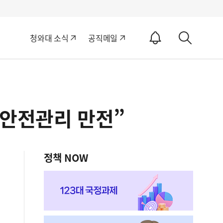
알
청와대 소식
공직메일
림
상
ON
세
검
색
“안전관리 만전”
정책 NOW