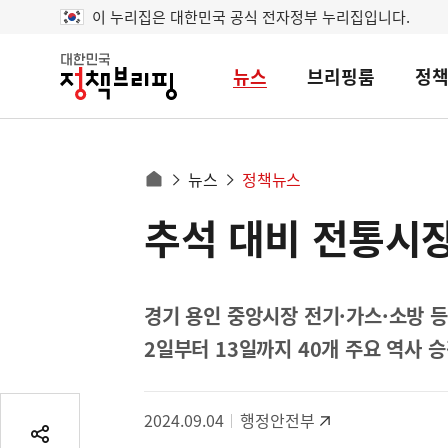
이 누리집은 대한민국 공식 전자정부 누리집입니다.
뉴스
브리핑룸
정
대
한
민
국
정
사
뉴스
정책뉴스
책
홈
브
이
으
추석 대비 전통시장
콘
리
트
로
핑
텐
이
츠
동
영
경기 용인 중앙시장 전기·가스·소방 
경
역
2일부터 13일까지 40개 주요 역사 
로
2024.09.04
행정안전부
공