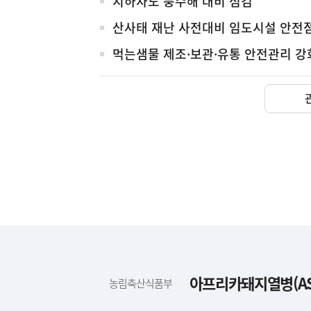
지하차도 풍수해 대비 점검
산사태 재난 사전대비 임도시설 안전
먹는샘물 제조·보관·유통 안전관리 강
하
단
배
아프리카돼지열병(AS
농림축산식품부
너