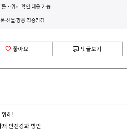
소’를…위치 확인·대응 가능
금품·선물·향응 집중점검
좋아요
댓글
보기
 위해!
화재 안전강화 방안