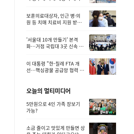
보훈의료대상자, 인근 병·의
원 등 치매 치료비 지원 받을
수 있어
'서울대 10개 만들기' 본격
화…거점 국립대 3곳 신속 선
정
이 대통령 "한-칠레 FTA 개
선…핵심광물 공급망 협력 더
욱 강화"
오늘의 멀티미디어
5만원으로 4인 가족 장보기
가능?
소금 줄이고 맛있게 만들면 상