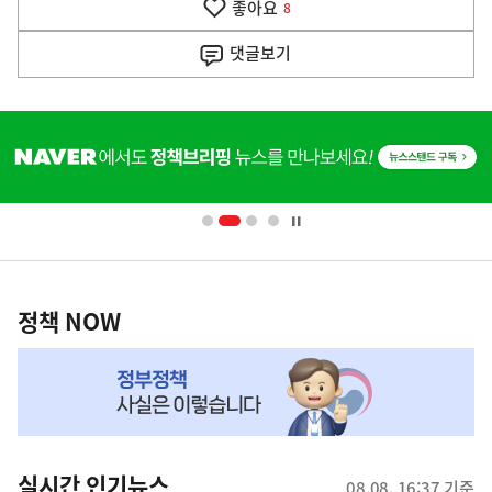
좋아요
기
8
사
댓글
보기
히
단
배
너
영
정
역
책
정책 NOW
NOW,
MY
맞
춤
뉴
실시간 인기뉴스
08.08. 16:37 기준