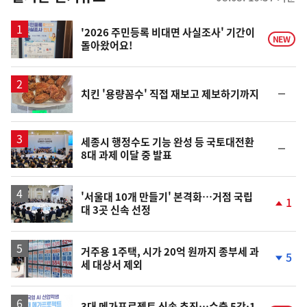
스
'2026 주민등록 비대면 사실조사' 기간이
NEW
돌아왔어요!
순
치킨 '용량꼼수' 직접 재보고 제보하기까지
위
동
일
세종시 행정수도 기능 완성 등 국토대전환
순
8대 과제 이달 중 발표
위
동
일
'서울대 10개 만들기' 본격화…거점 국립
1
대 3곳 신속 선정
단
계
상
승
거주용 1주택, 시가 20억 원까지 종부세 과
5
세 대상서 제외
단
계
하
락
3대 메가프로젝트 신속 추진…수출 5강·1