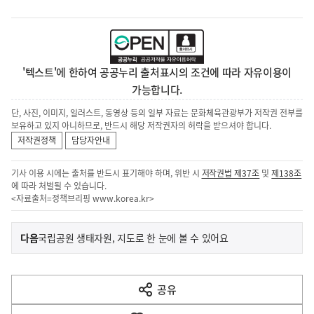
'텍스트'에 한하여 공공누리 출처표시의 조건에 따라 자유이용이
가능합니다.
단, 사진, 이미지, 일러스트, 동영상 등의 일부 자료는 문화체육관광부가 저작권 전부를
보유하고 있지 아니하므로, 반드시 해당 저작권자의 허락을 받으셔야 합니다.
저작권정책
담당자안내
기사 이용 시에는 출처를 반드시 표기해야 하며, 위반 시
저작권법 제37조
및
제138조
에 따라 처벌될 수 있습니다.
<자료출처=정책브리핑
www.korea.kr
>
이
기
다음
국립공원 생태자원, 지도로 한 눈에 볼 수 있어요
사
전
다
공유
열
음
기