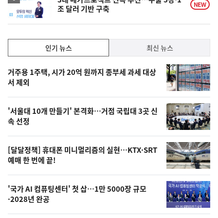
NEW
조 달러 기반 구축
인
인기 뉴스
최신 뉴스
기,
인
기
최
거주용 1주택, 시가 20억 원까지 종부세 과세 대상
뉴
서 제외
신,
스
오
'서울대 10개 만들기' 본격화…거점 국립대 3곳 신
늘
속 선정
의
영
[달달정책] 휴대폰 미니멀리즘의 실현…KTX·SRT
상
예매 한 번에 끝!
,
오
'국가 AI 컴퓨팅센터' 첫 삽…1만 5000장 규모
·2028년 완공
늘