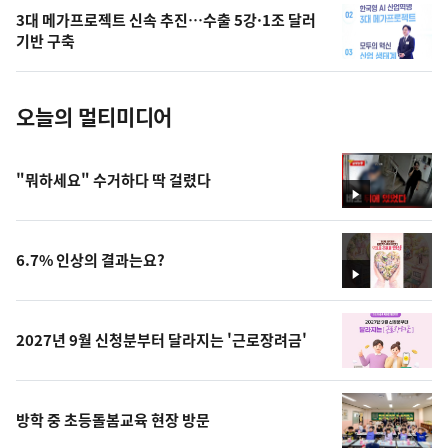
의
3대 메가프로젝트 신속 추진…수출 5강·1조 달러
사
기반 구축
진
오늘의 멀티미디어
"뭐하세요" 수거하다 딱 걸렸다
영
상
6.7% 인상의 결과는요?
영
상
2027년 9월 신청분부터 달라지는 '근로장려금'
방학 중 초등돌봄교육 현장 방문