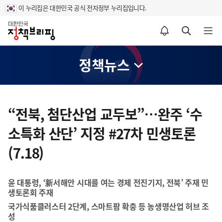
이 누리집은 대한민국 공식 전자정부 누리집입니다.
홈
알림설정 바로가기
검색 바로가기
메뉴 열기
정책뉴스
콘
텐
“전북, 첨단산업 교두보”…완주 ‘수
츠
소특화 산단’ 지정 #27차 민생토론
영
역
(7.18)
윤 대통령, ‘新서해안 시대를 여는 경제 전진기지, 전북’ 주재 민
생토론회 주재
국가식품클러스터 2단계, 스마트팜 확충 등 농생명산업 허브 조
성