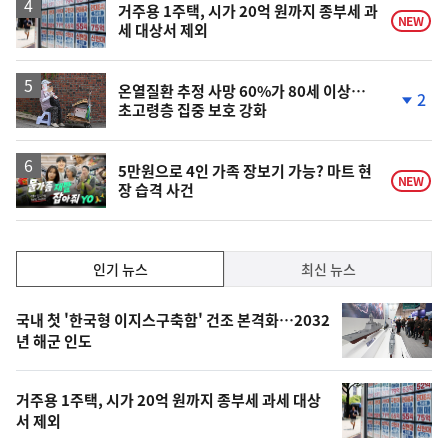
승
거주용 1주택, 시가 20억 원까지 종부세 과
NEW
세 대상서 제외
온열질환 추정 사망 60%가 80세 이상…
2
초고령층 집중 보호 강화
단
계
하
락
영
5만원으로 4인 가족 장보기 가능? 마트 현
NEW
장 습격 사건
상
인
인기 뉴스
최신 뉴스
기,
인
기
최
국내 첫 '한국형 이지스구축함' 건조 본격화…2032
뉴
년 해군 인도
신,
스
오
거주용 1주택, 시가 20억 원까지 종부세 과세 대상
늘
서 제외
의