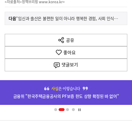
<자료출처=정책브리핑
www.korea.kr
>
이
기
다음
“임신과 출산은 불편한 일이 아니라 행복한 경험, 사회 인식부터 바꿔야”
사
전
다
공유
열
음
기
좋아요
기
사
댓글
보기
히
단
금융위 "한국주택금융공사의 PF보증 한도 상향 확정된 바 없어"
배
너
영
정
역