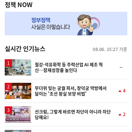
책
정책 NOW
NOW,
MY
맞
춤
뉴
실시간 인기뉴스
08.06. 15:27 기준
스
철강·석유화학 등 주력산업 AI 제조 혁
순
신…잠재성장률 높인다
위
동
일
무더위 잊는 궁궐 피서, 창덕궁 약방에서
4
달이는 '조선 왕실 보양 비법'
단
계
상
승
영
선크림, 그렇게 바르면 차단이 아니라 차단
2
당해요!
상
단
계
상