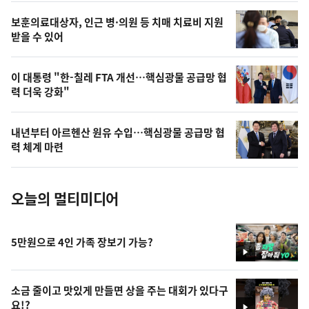
영
보훈의료대상자, 인근 병·의원 등 치매 치료비 지원
상
받을 수 있어
,
오
이 대통령 "한-칠레 FTA 개선…핵심광물 공급망 협
력 더욱 강화"
늘
의
내년부터 아르헨산 원유 수입…핵심광물 공급망 협
사
력 체계 마련
진
오늘의 멀티미디어
5만원으로 4인 가족 장보기 가능?
영
상
소금 줄이고 맛있게 만들면 상을 주는 대회가 있다구
요!?