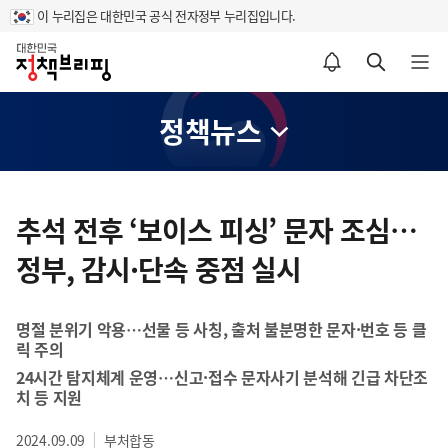
이 누리집은 대한민국 공식 전자정부 누리집입니다.
홈
알림설정 바로가기
검색 바로가기
메뉴 열기
정책뉴스
콘
텐
추석 전후 ‘보이스 피싱’ 문자 조심…
츠
정부, 감시·단속 중점 실시
영
역
명절 분위기 악용…선물 등 사칭, 출처 불분명한 문자·번호 등 클
릭 주의
24시간 탐지체계 운영…신고·접수 문자사기 분석해 긴급 차단조
치 등 지원
2024.09.09
부처합동