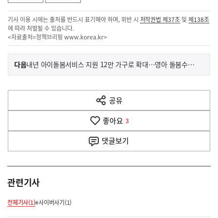
기사 이용 시에는 출처를 반드시 표기해야 하며, 위반 시
저작권법 제37조
및
제138조
에 따라 처벌될 수 있습니다.
<자료출처=정책브리핑
www.korea.kr
>
이
기
다음
내년 아이돌봄서비스 지원 12만 가구로 확대…영아 돌봄수당도 신설
사
전
다
공유
열
음
기
좋아요
기
3
사
댓글
보기
관련기사
전체기사(1)
#사이버사기(1)