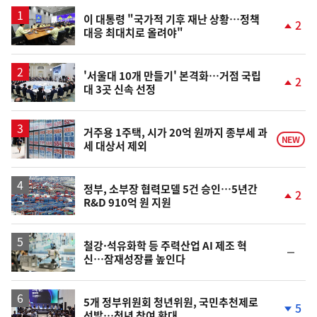
스
이 대통령 "국가적 기후 재난 상황…정책
2
대응 최대치로 올려야"
단
계
상
승
'서울대 10개 만들기' 본격화…거점 국립
2
대 3곳 신속 선정
단
계
상
승
거주용 1주택, 시가 20억 원까지 종부세 과
NEW
세 대상서 제외
정부, 소부장 협력모델 5건 승인…5년간
2
R&D 910억 원 지원
단
계
상
승
철강·석유화학 등 주력산업 AI 제조 혁
순
신…잠재성장률 높인다
위
동
일
5개 정부위원회 청년위원, 국민추천제로
5
선발…청년 참여 확대