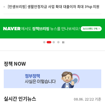
[민생브리핑] 생활안정자금 사업 확대 대출이자 최대 3%p 지원
히
단
배
너
영
정
역
책
정책 NOW
NOW,
MY
맞
춤
뉴
실시간 인기뉴스
08.06. 22:22 기준