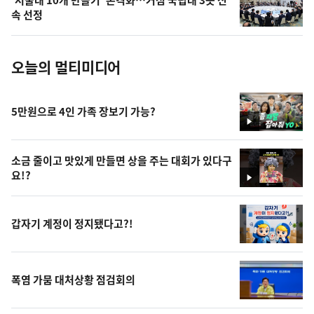
사
속 선정
진
오늘의 멀티미디어
5만원으로 4인 가족 장보기 가능?
영
상
소금 줄이고 맛있게 만들면 상을 주는 대회가 있다구
요!?
영
상
갑자기 계정이 정지됐다고?!
폭염 가뭄 대처상황 점검회의