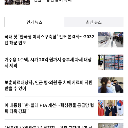
단
계
하
락
인
인기 뉴스
최신 뉴스
기,
인
기
최
국내 첫 '한국형 이지스구축함' 건조 본격화…2032
뉴
년 해군 인도
신,
스
오
거주용 1주택, 시가 20억 원까지 종부세 과세 대상
늘
서 제외
의
영
보훈의료대상자, 인근 병·의원 등 치매 치료비 지원
상
받을 수 있어
,
오
이 대통령 "한-칠레 FTA 개선…핵심광물 공급망 협
력 더욱 강화"
늘
의
'서울대 10개 만들기' 본격화…거점 국립대 3곳 신