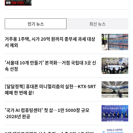
상
단
계
하
락
인
인기 뉴스
최신 뉴스
기,
인
기
최
거주용 1주택, 시가 20억 원까지 종부세 과세 대상
뉴
서 제외
신,
스
오
'서울대 10개 만들기' 본격화…거점 국립대 3곳 신
늘
속 선정
의
영
[달달정책] 휴대폰 미니멀리즘의 실현…KTX·SRT
상
예매 한 번에 끝!
,
오
'국가 AI 컴퓨팅센터' 첫 삽…1만 5000장 규모
·2028년 완공
늘
의