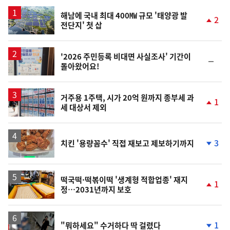
스
해남에 국내 최대 400㎿ 규모 '태양광 발
2
전단지' 첫 삽
단
계
상
승
'2026 주민등록 비대면 사실조사' 기간이
순
돌아왔어요!
위
동
일
거주용 1주택, 시가 20억 원까지 종부세 과
1
세 대상서 제외
단
계
상
승
3
치킨 '용량꼼수' 직접 재보고 제보하기까지
단
계
하
락
떡국떡·떡볶이떡 '생계형 적합업종' 재지
1
정…2031년까지 보호
단
계
상
승
영
1
"뭐하세요" 수거하다 딱 걸렸다