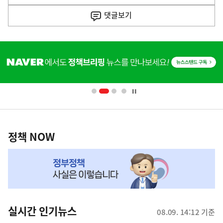
사
댓글
보기
히
단
배
너
영
정
역
책
정책 NOW
NOW,
MY
맞
춤
뉴
실시간 인기뉴스
08.09. 14:12 기준