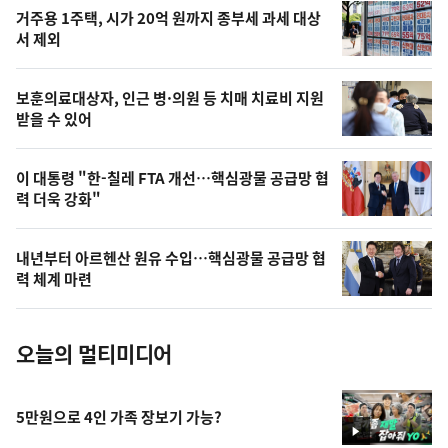
오
거주용 1주택, 시가 20억 원까지 종부세 과세 대상
늘
서 제외
의
영
보훈의료대상자, 인근 병·의원 등 치매 치료비 지원
상
받을 수 있어
,
오
이 대통령 "한-칠레 FTA 개선…핵심광물 공급망 협
력 더욱 강화"
늘
의
내년부터 아르헨산 원유 수입…핵심광물 공급망 협
사
력 체계 마련
진
오늘의 멀티미디어
5만원으로 4인 가족 장보기 가능?
영