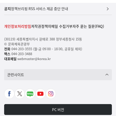
공지
정책브리핑 RSS 서비스 제공 중단 안내
개인정보처리방침
저작권정책
이메일 수집거부
자주 묻는 질문(FAQ)
(30119) 세종특별자치시 갈매로 388 정부세종청사 15동
© 문화체육관광부
전화
044-203-3555 (월-금 09:00 - 18:00, 공휴일 제외)
팩스
044-203-3488
대표메일
webmaster@korea.kr
관련사이트
페
X
네
유
인
이
바
이
튜
스
스
로
버
브
타
PC 버전
북
가
포
바
그