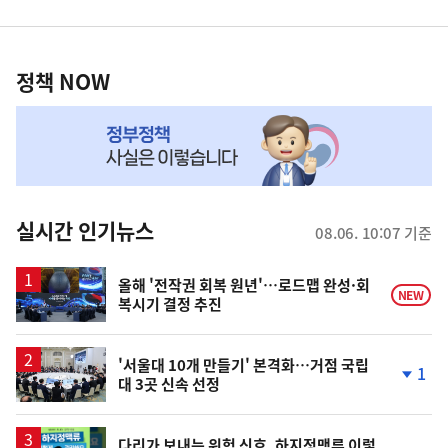
영
정
역
책
정책 NOW
NOW,
MY
맞
춤
뉴
실시간 인기뉴스
08.06. 10:07 기준
스
올해 '전작권 회복 원년'…로드맵 완성·회
NEW
복시기 결정 추진
'서울대 10개 만들기' 본격화…거점 국립
1
대 3곳 신속 선정
단
계
하
락
다리가 보내는 위험 신호, 하지정맥류 이렇