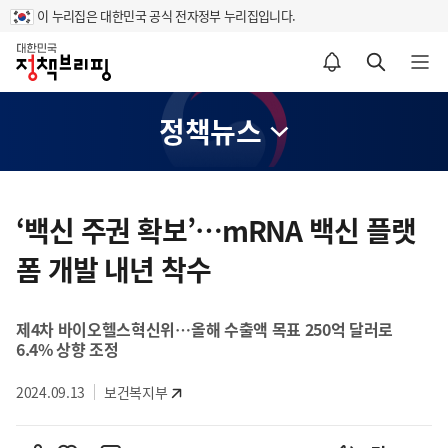
이 누리집은 대한민국 공식 전자정부 누리집입니다.
홈
알림설정 바로가기
검색 바로가기
메뉴 열기
정책뉴스
콘
텐
‘백신 주권 확보’…mRNA 백신 플랫
츠
폼 개발 내년 착수
영
역
제4차 바이오헬스혁신위…올해 수출액 목표 250억 달러로
6.4% 상향 조정
2024.09.13
보건복지부