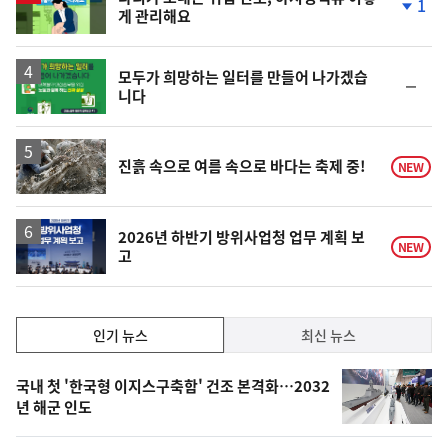
1
게 관리해요
단
계
하
락
모두가 희망하는 일터를 만들어 나가겠습
순
니다
위
동
일
진흙 속으로 여름 속으로 바다는 축제 중!
NEW
2026년 하반기 방위사업청 업무 계획 보
NEW
고
인
인기 뉴스
최신 뉴스
기,
인
기
최
국내 첫 '한국형 이지스구축함' 건조 본격화…2032
뉴
년 해군 인도
신,
스