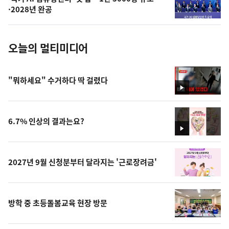
사
·2028년 완공
진
오늘의 멀티미디어
"뭐하세요" 수거하다 딱 걸렸다
영
상
6.7% 인상의 결과는요?
영
상
2027년 9월 신청분부터 달라지는 '근로장려금'
방학 중 초등돌봄교육 현장 방문