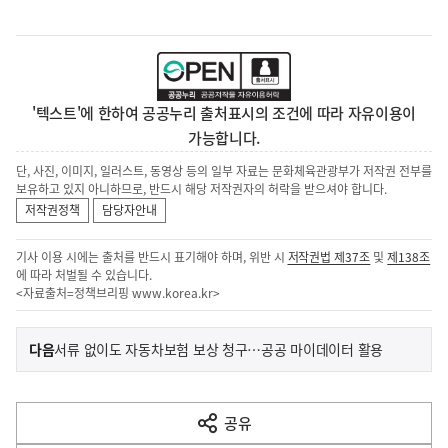
'텍스트'에 한하여 공공누리 출처표시의 조건에 따라 자유이용이
가능합니다.
단, 사진, 이미지, 일러스트, 동영상 등의 일부 자료는 문화체육관광부가 저작권 전부를
보유하고 있지 아니하므로, 반드시 해당 저작권자의 허락을 받으셔야 합니다.
저작권정책
담당자안내
기사 이용 시에는 출처를 반드시 표기해야 하며, 위반 시
저작권법 제37조
및
제138조
에 따라 처벌될 수 있습니다.
<자료출처=정책브리핑
www.korea.kr
>
이
기
다음
서류 없이도 자동차보험 보상 청구…공공 마이데이터 활용
사
전
다
공유
열
음