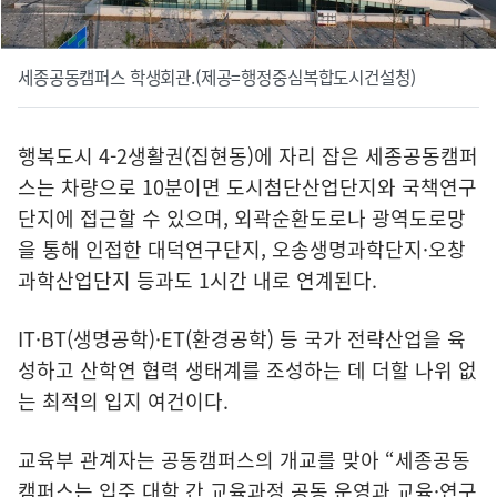
세종공동캠퍼스 학생회관.(제공=행정중심복합도시건설청)
행복도시 4-2생활권(집현동)에 자리 잡은 세종공동캠퍼
스는 차량으로 10분이면 도시첨단산업단지와 국책연구
단지에 접근할 수 있으며, 외곽순환도로나 광역도로망
을 통해 인접한 대덕연구단지, 오송생명과학단지·오창
과학산업단지 등과도 1시간 내로 연계된다.
IT·BT(생명공학)·ET(환경공학) 등 국가 전략산업을 육
성하고 산학연 협력 생태계를 조성하는 데 더할 나위 없
는 최적의 입지 여건이다.
교육부 관계자는 공동캠퍼스의 개교를 맞아 “세종공동
캠퍼스는 입주 대학 간 교육과정 공동 운영과 교육·연구