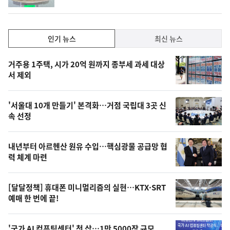
동
일
인
인기 뉴스
최신 뉴스
기,
인
기
최
거주용 1주택, 시가 20억 원까지 종부세 과세 대상
뉴
서 제외
신,
스
오
'서울대 10개 만들기' 본격화…거점 국립대 3곳 신
늘
속 선정
의
영
내년부터 아르헨산 원유 수입…핵심광물 공급망 협
상
력 체계 마련
,
오
[달달정책] 휴대폰 미니멀리즘의 실현…KTX·SRT
예매 한 번에 끝!
늘
의
'국가 AI 컴퓨팅센터' 첫 삽…1만 5000장 규모