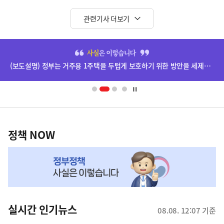
관련기사 더보기
히
단
(보도설명) 정부는 거주용 1주택을 두텁게 보호하기 위한 방안을 세제개편안에 담았습니다.
배
너
영
정
역
책
정책 NOW
NOW,
MY
맞
춤
뉴
실시간 인기뉴스
08.08. 12:07 기준