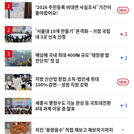
스
'2026 주민등록 비대면 사실조사' 기간이
NEW
돌아왔어요!
'서울대 10개 만들기' 본격화…거점 국립
2
대 3곳 신속 선정
단
계
상
승
해남에 국내 최대 400㎿ 규모 '태양광 발
2
전단지' 첫 삽
단
계
하
락
지방 신산업 창업 소득·법인세 최대
NEW
100% 감면…성장 지원 강화
세종시 행정수도 기능 완성 등 국토대전환
3
8대 과제 이달 중 발표
단
계
하
락
순
치킨 '용량꼼수' 직접 재보고 제보하기까지
위