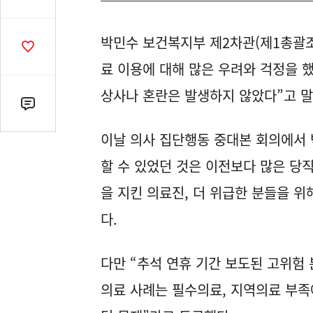
유
열
박민수 보건복지부 제2차관(제1총괄조
기
공
감
료 이용에 대해 많은 우려와 걱정을 
수
상사나 혼란은 발생하지 않았다”고 
댓
글
이날 의사 집단행동 중대본 회의에서
수
(클
할 수 있었던 것은 이전보다 많은 당
릭
을 지킨 의료진, 더 위급한 분들을 
시
댓
다.
글
로
다만 “추석 연휴 기간 보도된 고위험 
이
동)
의료 사례는 필수의료, 지역의료 부족