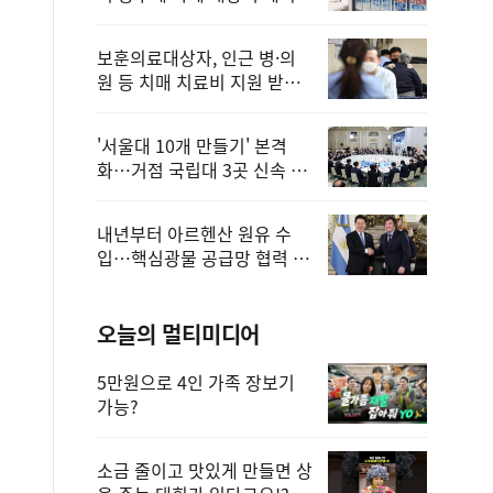
보훈의료대상자, 인근 병·의
원 등 치매 치료비 지원 받을
수 있어
'서울대 10개 만들기' 본격
화…거점 국립대 3곳 신속 선
정
내년부터 아르헨산 원유 수
입…핵심광물 공급망 협력 체
계 마련
오늘의 멀티미디어
5만원으로 4인 가족 장보기
가능?
소금 줄이고 맛있게 만들면 상