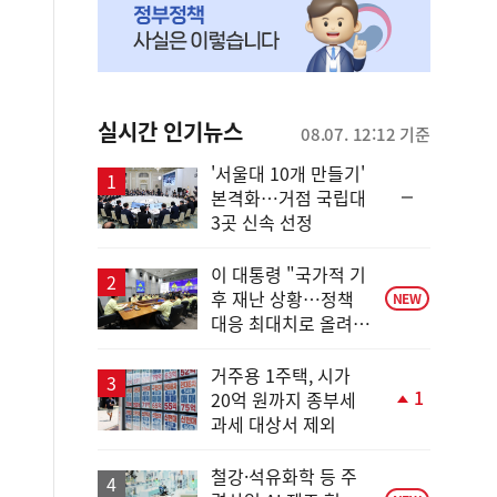
실시간 인기뉴스
08.07. 12:12 기준
'서울대 10개 만들기'
순
본격화…거점 국립대
위
3곳 신속 선정
동
일
이 대통령 "국가적 기
후 재난 상황…정책
NEW
대응 최대치로 올려
야"
거주용 1주택, 시가
1
20억 원까지 종부세
단
과세 대상서 제외
계
상
승
철강·석유화학 등 주