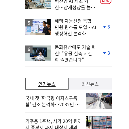
력산업 AI 제조 혁
NEW
신…잠재성장률 높인
다
혜택 자동신청·복합
3
민원 원스톱 도입…AI
단
행정혁신 본격화
계
하
락
문화유산에도 기술 혁
3
신! "유물 실측 시간
단
확 줄였습니다"
계
하
락
인기뉴스
최신뉴스
국내 첫 '한국형 이지스구축
함' 건조 본격화…2032년 해
군 인도
거주용 1주택, 시가 20억 원까
지 종부세 과세 대상서 제외