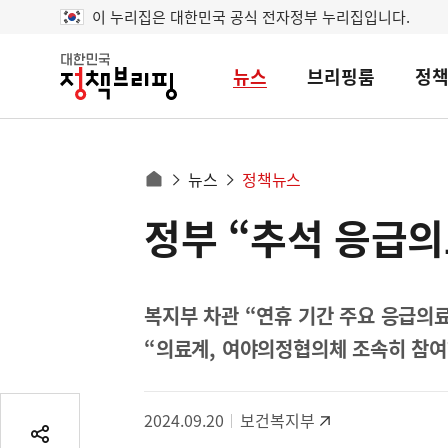
이 누리집은 대한민국 공식 전자정부 누리집입니다.
뉴스
브리핑룸
정
대
한
민
국
정
사
뉴스
정책뉴스
책
홈
브
이
으
정부 “추석 응급의
콘
리
트
로
핑
텐
이
츠
동
영
복지부 차관 “연휴 기간 주요 응급의료
경
역
“의료계, 여야의정협의체 조속히 참여
로
2024.09.20
보건복지부
공