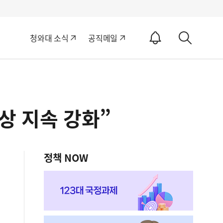
알
청와대 소식
공직메일
림
상
ON
세
검
색
상 지속 강화”
정책 NOW