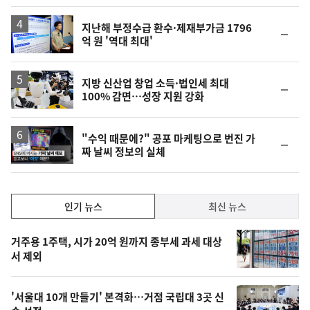
지난해 부정수급 환수·제재부가금 1796
순
억 원 '역대 최대'
위
동
일
지방 신산업 창업 소득·법인세 최대
순
100% 감면…성장 지원 강화
위
동
일
영
"수익 때문에?" 공포 마케팅으로 번진 가
순
짜 날씨 정보의 실체
상
위
동
일
인
인기 뉴스
최신 뉴스
기,
인
기
최
거주용 1주택, 시가 20억 원까지 종부세 과세 대상
뉴
서 제외
신,
스
오
'서울대 10개 만들기' 본격화…거점 국립대 3곳 신
늘