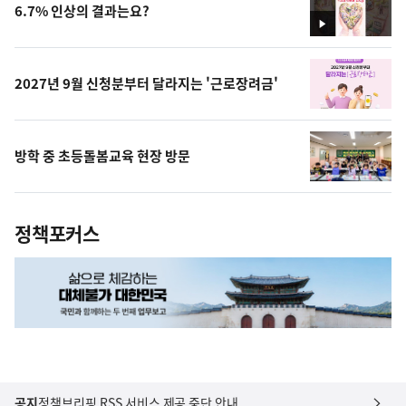
6.7% 인상의 결과는요?
영
상
2027년 9월 신청분부터 달라지는 '근로장려금'
방학 중 초등돌봄교육 현장 방문
정책포커스
공지
정책브리핑 RSS 서비스 제공 중단 안내