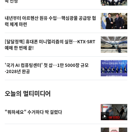
속 선정
의
영
내년부터 아르헨산 원유 수입…핵심광물 공급망 협
상
력 체계 마련
,
오
[달달정책] 휴대폰 미니멀리즘의 실현…KTX·SRT
예매 한 번에 끝!
늘
의
'국가 AI 컴퓨팅센터' 첫 삽…1만 5000장 규모
사
·2028년 완공
진
오늘의 멀티미디어
"뭐하세요" 수거하다 딱 걸렸다
영
상