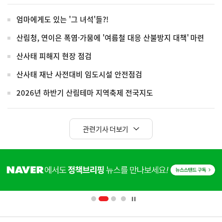
엄마에게도 있는 '그 녀석'들?!
산림청, 연이은 폭염·가뭄에 '여름철 대응 산불방지 대책' 마련
산사태 피해지 현장 점검
산사태 재난 사전대비 임도시설 안전점검
2026년 하반기 산림테마 지역축제 전국지도
관련기사 더보기
히
단
배
너
영