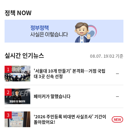
정
역
책
정책 NOW
NOW,
MY
맞
춤
뉴
실시간 인기뉴스
08.07. 19:02 기준
스
'서울대 10개 만들기' 본격화…거점 국립
순
대 3곳 신속 선정
위
동
일
영
순
페이커가 말했습니다
상
위
동
일
'2026 주민등록 비대면 사실조사' 기간이
NEW
돌아왔어요!