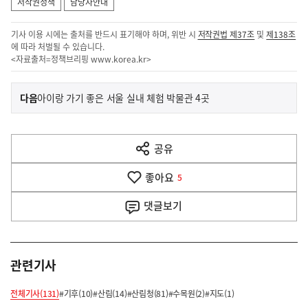
저작권정책
담당자안내
기사 이용 시에는 출처를 반드시 표기해야 하며, 위반 시
저작권법 제37조
및
제138조
에 따라 처벌될 수 있습니다.
<자료출처=정책브리핑
www.korea.kr
>
이
기
다음
아이랑 가기 좋은 서울 실내 체험 박물관 4곳
사
전
다
공유
열
음
기
좋아요
기
5
사
댓글
보기
관련기사
전체기사(131)
#기후(10)
#산림(14)
#산림청(81)
#수목원(2)
#지도(1)