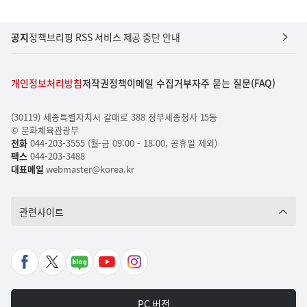
공지
정책브리핑 RSS 서비스 제공 중단 안내
개인정보처리방침
저작권정책
이메일 수집거부
자주 묻는 질문(FAQ)
(30119) 세종특별자치시 갈매로 388 정부세종청사 15동
© 문화체육관광부
전화
044-203-3555 (월-금 09:00 - 18:00, 공휴일 제외)
팩스
044-203-3488
대표메일
webmaster@korea.kr
관련사이트
페
X
네
유
인
이
바
이
튜
스
스
로
버
브
타
PC 버전