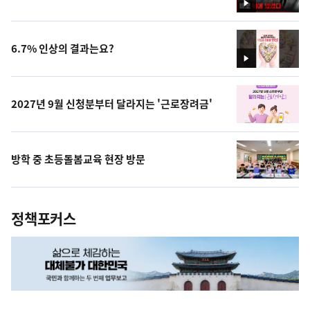
영
상
6.7% 인상의 결과는요?
영
상
2027년 9월 신청분부터 달라지는 '근로장려금'
방학 중 초등돌봄교육 현장 방문
정책포커스