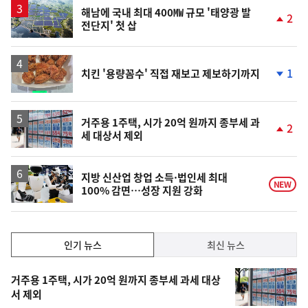
락
해남에 국내 최대 400㎿ 규모 '태양광 발
2
전단지' 첫 삽
단
계
상
승
1
치킨 '용량꼼수' 직접 재보고 제보하기까지
단
계
하
락
거주용 1주택, 시가 20억 원까지 종부세 과
2
세 대상서 제외
단
계
상
승
지방 신산업 창업 소득·법인세 최대
NEW
100% 감면…성장 지원 강화
인
인기 뉴스
최신 뉴스
기,
인
기
최
거주용 1주택, 시가 20억 원까지 종부세 과세 대상
뉴
서 제외
신,