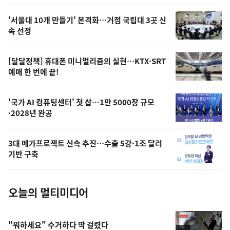
스
오
'서울대 10개 만들기' 본격화…거점 국립대 3곳 신
늘
속 선정
의
영
[달달정책] 휴대폰 미니멀리즘의 실현…KTX·SRT
상
예매 한 번에 끝!
,
오
'국가 AI 컴퓨팅센터' 첫 삽…1만 5000장 규모
·2028년 완공
늘
의
3대 메가프로젝트 신속 추진…수출 5강·1조 달러
사
기반 구축
진
오늘의 멀티미디어
"뭐하세요" 수거하다 딱 걸렸다