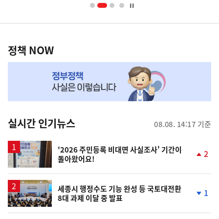
너
영
정
역
책
정책 NOW
NOW,
MY
맞
춤
뉴
실시간 인기뉴스
08.08. 14:17 기준
스
'2026 주민등록 비대면 사실조사' 기간이
2
돌아왔어요!
단
계
상
승
세종시 행정수도 기능 완성 등 국토대전환
1
8대 과제 이달 중 발표
단
계
하