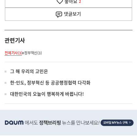
좋아요
기
2
사
댓글
보기
관련기사
전체기사(3)
#정부혁신(3)
그 해 우리의 고민은
한-인도, 정부혁신 등 공공행정협력 다각화
대한민국의 오늘이 행복하게 바뀝니다!
히
단
배