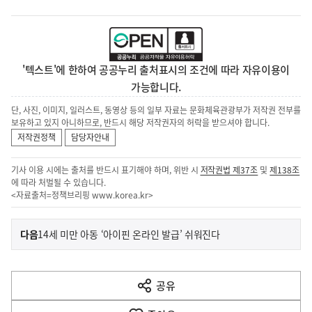
'텍스트'에 한하여 공공누리 출처표시의 조건에 따라 자유이용이
가능합니다.
단, 사진, 이미지, 일러스트, 동영상 등의 일부 자료는 문화체육관광부가 저작권 전부를
보유하고 있지 아니하므로, 반드시 해당 저작권자의 허락을 받으셔야 합니다.
저작권정책
담당자안내
기사 이용 시에는 출처를 반드시 표기해야 하며, 위반 시
저작권법 제37조
및
제138조
에 따라 처벌될 수 있습니다.
<자료출처=정책브리핑
www.korea.kr
>
이
기
다음
14세 미만 아동 ‘아이핀 온라인 발급’ 쉬워진다
사
전
다
공유
열
음
기