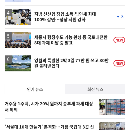
계
상
승
지방 신산업 창업 소득·법인세 최대
3
100% 감면…성장 지원 강화
단
계
하
락
세종시 행정수도 기능 완성 등 국토대전환
NEW
8대 과제 이달 중 발표
영월의 특별한 2박 3일 77만 원 쓰고 30만
NEW
원 돌려받았다
인
인기 뉴스
최신 뉴스
기,
인
기
최
거주용 1주택, 시가 20억 원까지 종부세 과세 대상
뉴
서 제외
신,
스
오
'서울대 10개 만들기' 본격화…거점 국립대 3곳 신