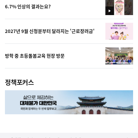
6.7% 인상의 결과는요?
영
상
2027년 9월 신청분부터 달라지는 '근로장려금'
방학 중 초등돌봄교육 현장 방문
정책포커스