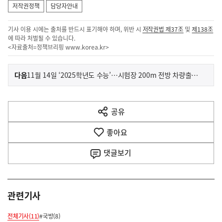
저작권정책
담당자안내
기사 이용 시에는 출처를 반드시 표기해야 하며, 위반 시
저작권법 제37조
및
제138조
에 따라 처벌될 수 있습니다.
<자료출처=정책브리핑
www.korea.kr
>
이
기
다음
11월 14일 ‘2025학년도 수능’…시험장 200m 전방 차량출입 통제
사
전
다
공유
열
음
기
좋아요
기
사
댓글
보기
관련기사
전체기사(11)
#국방(8)