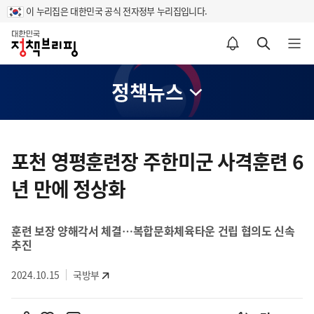
이 누리집은 대한민국 공식 전자정부 누리집입니다.
홈
알림설정 바로가기
검색 바로가기
메뉴 열기
정책뉴스
콘
텐
포천 영평훈련장 주한미군 사격훈련 6
츠
년 만에 정상화
영
역
훈련 보장 양해각서 체결…복합문화체육타운 건립 협의도 신속
추진
2024.10.15
국방부