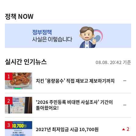
정
역
책
정책 NOW
NOW,
MY
맞
춤
뉴
실시간 인기뉴스
08.08. 20:42 기준
스
순
치킨 '용량꼼수' 직접 재보고 제보하기까지
위
동
일
'2026 주민등록 비대면 사실조사' 기간이
순
돌아왔어요!
위
동
일
2
2027년 최저임금 시급 10,700원
단