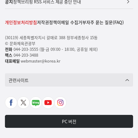
공지
정책브리핑 RSS 서비스 제공 중단 안내
개인정보처리방침
저작권정책
이메일 수집거부
자주 묻는 질문(FAQ)
(30119) 세종특별자치시 갈매로 388 정부세종청사 15동
© 문화체육관광부
전화
044-203-3555 (월-금 09:00 - 18:00, 공휴일 제외)
팩스
044-203-3488
대표메일
webmaster@korea.kr
관련사이트
페
X
네
유
인
이
바
이
튜
스
스
로
버
브
타
PC 버전
북
가
포
바
그
바
기
스
로
램