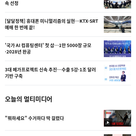
늘
속 선정
의
영
[달달정책] 휴대폰 미니멀리즘의 실현…KTX·SRT
상
예매 한 번에 끝!
,
오
'국가 AI 컴퓨팅센터' 첫 삽…1만 5000장 규모
·2028년 완공
늘
의
3대 메가프로젝트 신속 추진…수출 5강·1조 달러
사
기반 구축
진
오늘의 멀티미디어
"뭐하세요" 수거하다 딱 걸렸다
영
상