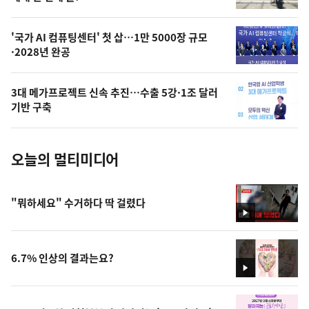
,
오
'국가 AI 컴퓨팅센터' 첫 삽…1만 5000장 규모
·2028년 완공
늘
의
3대 메가프로젝트 신속 추진…수출 5강·1조 달러
사
기반 구축
진
오늘의 멀티미디어
"뭐하세요" 수거하다 딱 걸렸다
영
상
6.7% 인상의 결과는요?
영
상