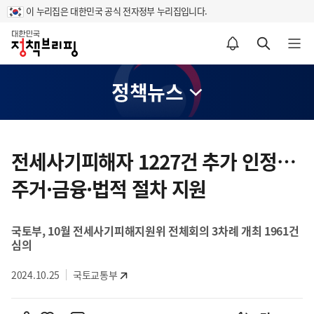
이 누리집은 대한민국 공식 전자정부 누리집입니다.
홈
알림설정 바로가기
검색 바로가기
메뉴 열기
정책뉴스
콘
텐
전세사기피해자 1227건 추가 인정…
츠
주거·금융·법적 절차 지원
영
역
국토부, 10월 전세사기피해지원위 전체회의 3차례 개최 1961건
심의
2024.10.25
국토교통부