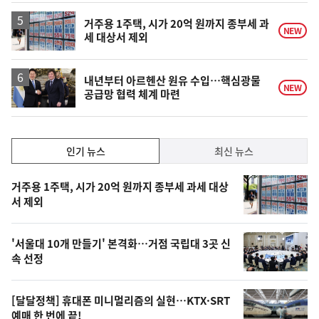
거주용 1주택, 시가 20억 원까지 종부세 과
NEW
세 대상서 제외
내년부터 아르헨산 원유 수입…핵심광물
NEW
공급망 협력 체계 마련
인
인기 뉴스
최신 뉴스
기,
인
기
최
거주용 1주택, 시가 20억 원까지 종부세 과세 대상
뉴
서 제외
신,
스
오
'서울대 10개 만들기' 본격화…거점 국립대 3곳 신
늘
속 선정
의
영
[달달정책] 휴대폰 미니멀리즘의 실현…KTX·SRT
상
예매 한 번에 끝!