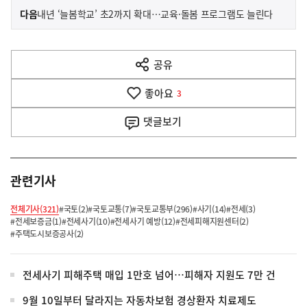
이
기
다음
내년 ‘늘봄학교’ 초2까지 확대…교육·돌봄 프로그램도 늘린다
사
전
다
공유
열
음
기
좋아요
기
3
사
댓글
보기
관련기사
전체기사(321)
#국토(2)
#국토교통(7)
#국토교통부(296)
#사기(14)
#전세(3)
#전세보증금(1)
#전세사기(10)
#전세사기 예방(12)
#전세피해지원센터(2)
#주택도시보증공사(2)
전세사기 피해주택 매입 1만호 넘어…피해자 지원도 7만 건
9월 10일부터 달라지는 자동차보험 경상환자 치료제도