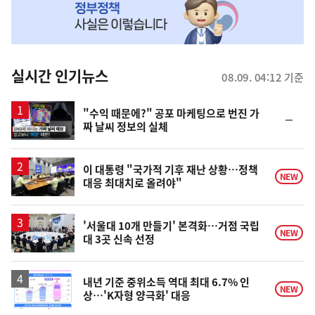
MY
맞
춤
뉴
실시간 인기뉴스
08.09. 04:12 기준
스
영
"수익 때문에?" 공포 마케팅으로 번진 가
순
짜 날씨 정보의 실체
상
위
동
일
이 대통령 "국가적 기후 재난 상황…정책
NEW
대응 최대치로 올려야"
'서울대 10개 만들기' 본격화…거점 국립
NEW
대 3곳 신속 선정
내년 기준 중위소득 역대 최대 6.7% 인
NEW
상…'K자형 양극화' 대응