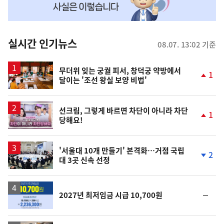
맞
춤
뉴
실시간 인기뉴스
08.07. 13:02 기준
스
무더위 잊는 궁궐 피서, 창덕궁 약방에서
1
달이는 '조선 왕실 보양 비법'
단
계
상
승
영
선크림, 그렇게 바르면 차단이 아니라 차단
1
당해요!
상
단
계
상
승
'서울대 10개 만들기' 본격화…거점 국립
2
대 3곳 신속 선정
단
계
하
락
순
2027년 최저임금 시급 10,700원
위
동
일