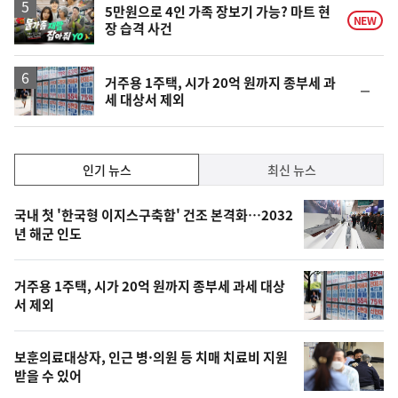
영
5만원으로 4인 가족 장보기 가능? 마트 현
NEW
장 습격 사건
상
거주용 1주택, 시가 20억 원까지 종부세 과
순
세 대상서 제외
위
동
일
인
인기 뉴스
최신 뉴스
기,
인
기
최
국내 첫 '한국형 이지스구축함' 건조 본격화…2032
뉴
년 해군 인도
신,
스
오
거주용 1주택, 시가 20억 원까지 종부세 과세 대상
늘
서 제외
의
영
보훈의료대상자, 인근 병·의원 등 치매 치료비 지원
상
받을 수 있어