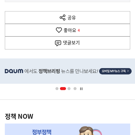
사
전
다
공유
열
음
기
좋아요
기
4
사
댓글
보기
히
단
배
너
영
정
역
책
정책 NOW
NOW,
MY