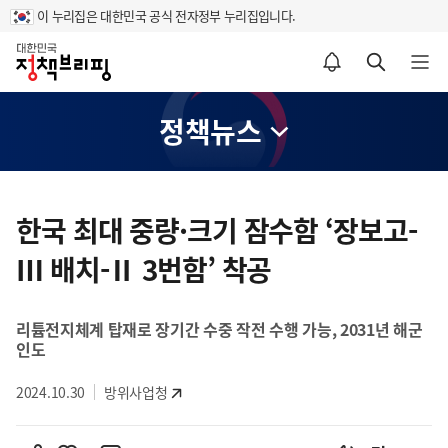
이 누리집은 대한민국 공식 전자정부 누리집입니다.
홈
알림설정 바로가기
검색 바로가기
메뉴 열기
정책뉴스
콘
텐
한국 최대 중량·크기 잠수함 ‘장보고-
츠
Ⅲ 배치-Ⅱ 3번함’ 착공
영
역
리튬전지체계 탑재로 장기간 수중 작전 수행 가능, 2031년 해군
인도
2024.10.30
방위사업청