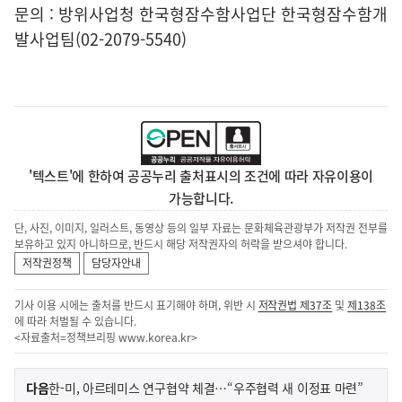
문의 : 방위사업청 한국형잠수함사업단 한국형잠수함개
발사업팀(02-2079-5540)
'텍스트'에 한하여 공공누리 출처표시의 조건에 따라 자유이용이
가능합니다.
단, 사진, 이미지, 일러스트, 동영상 등의 일부 자료는 문화체육관광부가 저작권 전부를
보유하고 있지 아니하므로, 반드시 해당 저작권자의 허락을 받으셔야 합니다.
저작권정책
담당자안내
기사 이용 시에는 출처를 반드시 표기해야 하며, 위반 시
저작권법 제37조
및
제138조
에 따라 처벌될 수 있습니다.
<자료출처=정책브리핑
www.korea.kr
>
이
기
다음
한-미, 아르테미스 연구협약 체결…“우주협력 새 이정표 마련”