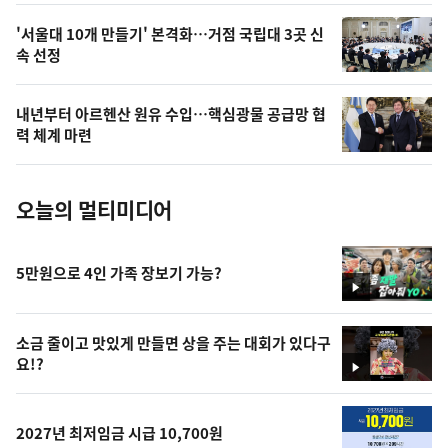
,
오
'서울대 10개 만들기' 본격화…거점 국립대 3곳 신
속 선정
늘
의
내년부터 아르헨산 원유 수입…핵심광물 공급망 협
사
력 체계 마련
진
오늘의 멀티미디어
5만원으로 4인 가족 장보기 가능?
영
상
소금 줄이고 맛있게 만들면 상을 주는 대회가 있다구
요!?
영
상
2027년 최저임금 시급 10,700원