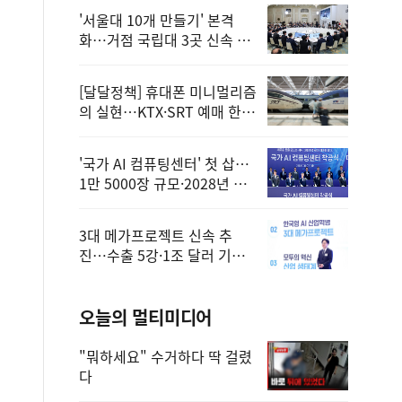
'서울대 10개 만들기' 본격
화…거점 국립대 3곳 신속 선
정
[달달정책] 휴대폰 미니멀리즘
의 실현…KTX·SRT 예매 한
번에 끝!
'국가 AI 컴퓨팅센터' 첫 삽…
1만 5000장 규모·2028년 완
공
3대 메가프로젝트 신속 추
진…수출 5강·1조 달러 기반
구축
오늘의 멀티미디어
"뭐하세요" 수거하다 딱 걸렸
다