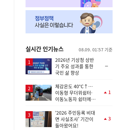
실시간 인기뉴스
08.09. 01:57 기준
2026년 기상청 상반
순
기 주요 성과를 통한
위
국민 삶 향상
동
일
체감온도 40°C↑…
1
이동형 무더위쉼터·
단
이동노동자 쉼터에서
계
안전한 휴식
상
승
'2026 주민등록 비대
3
면 사실조사' 기간이
단
돌아왔어요!
계