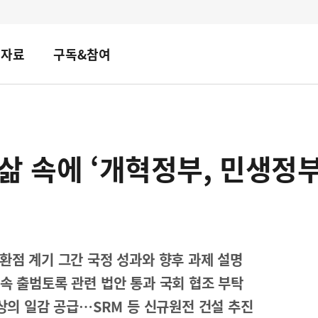
책자료
구독&참여
삶 속에 ‘개혁정부, 민생정
환점 계기 그간 국정 성과와 향후 과제 설명
속 출범토록 관련 법안 통과 국회 협조 부탁
이상의 일감 공급…SRM 등 신규원전 건설 추진