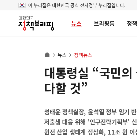
이 누리집은 대한민국 공식 전자정부 누리집입니다.
뉴스
브리핑룸
정
대
한
민
국
정
사
뉴스
정책뉴스
책
홈
브
이
으
대통령실 “국민의 
콘
리
트
로
핑
텐
이
다할 것”
츠
동
영
경
역
로
성태윤 정책실장, 윤석열 정부 임기 반
저출생 대응 위해 ‘인구전략기획부’ 신
원전 산업 생태계 정상화, 11조 원 