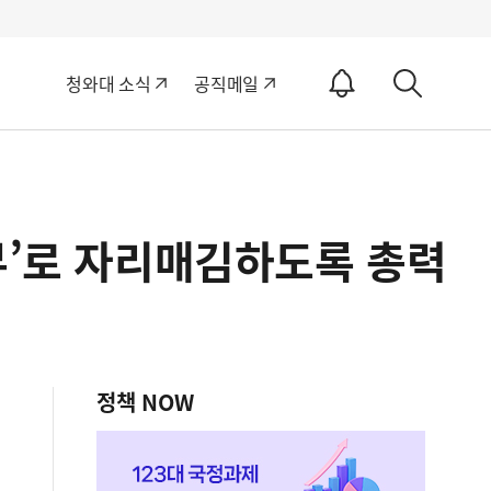
알
청와대 소식
공직메일
림
상
ON
세
검
색
부’로 자리매김하도록 총력
정책 NOW