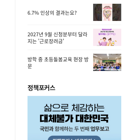
6.7% 인상의 결과는요?
2027년 9월 신청분부터 달라
지는 '근로장려금'
방학 중 초등돌봄교육 현장 방
문
정책포커스