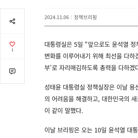
2024.11.06
정책브리핑
공
유
열
대통령실은 5일 “앞으로도 윤석열 정
기
공
1
감
변화를 이루어내기 위해 최선을 다하겠
수
부’로 자리매김하도록 총력을 다하겠다
댓
글
성태윤 대통령실 정책실장은 이날 용
수
(클
의 어려움을 해결하고, 대한민국의 새
릭
이 같이 말했다.
시
댓
글
이날 브리핑은 오는 10일 윤석열 대
로