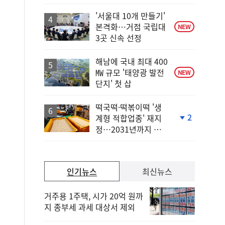
상
승
'서울대 10개 만들기'
본격화…거점 국립대
NEW
3곳 신속 선정
해남에 국내 최대 400
㎿ 규모 '태양광 발전
NEW
단지' 첫 삽
떡국떡·떡볶이떡 '생
2
계형 적합업종' 재지
단
정…2031년까지 보
계
호
하
락
인기뉴스
최신뉴스
거주용 1주택, 시가 20억 원까
지 종부세 과세 대상서 제외