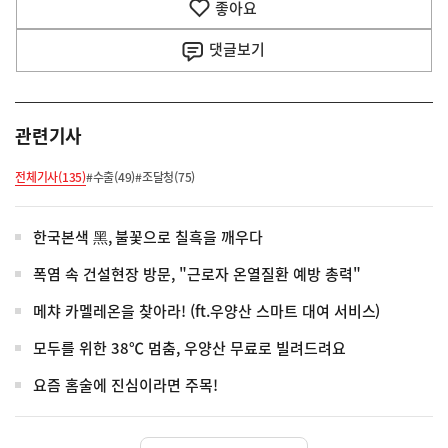
좋아요
기
사
댓글
보기
관련기사
전체기사(135)
#수출(49)
#조달청(75)
한국본색 黑, 불꽃으로 칠흑을 깨우다
폭염 속 건설현장 방문, "근로자 온열질환 예방 총력"
메챠 카멜레온을 찾아라! (ft.우양산 스마트 대여 서비스)
모두를 위한 38℃ 멈춤, 우양산 무료로 빌려드려요
요즘 홈술에 진심이라면 주목!