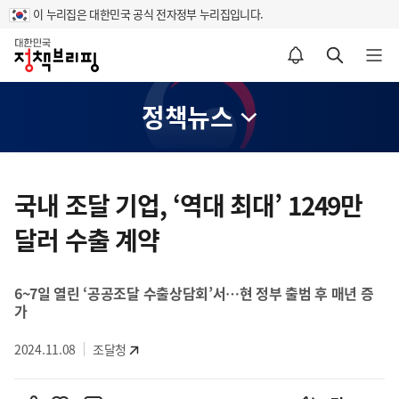
이 누리집은 대한민국 공식 전자정부 누리집입니다.
홈
알림설정 바로가기
검색 바로가기
메뉴 열기
정책뉴스
콘
텐
국내 조달 기업, ‘역대 최대’ 1249만
츠
달러 수출 계약
영
역
6~7일 열린 ‘공공조달 수출상담회’서…현 정부 출범 후 매년 증
가
2024.11.08
조달청