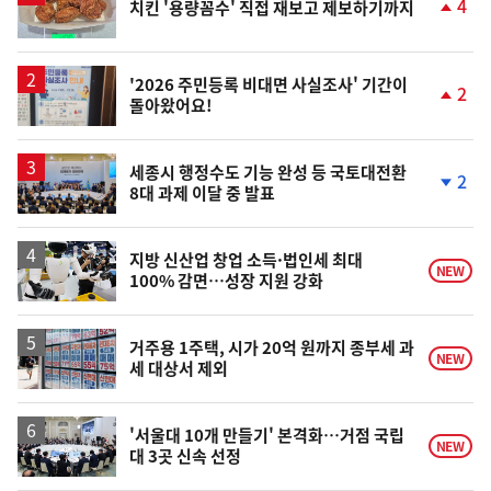
4
치킨 '용량꼼수' 직접 재보고 제보하기까지
단
계
상
승
'2026 주민등록 비대면 사실조사' 기간이
2
돌아왔어요!
단
계
상
승
세종시 행정수도 기능 완성 등 국토대전환
2
8대 과제 이달 중 발표
단
계
하
락
지방 신산업 창업 소득·법인세 최대
NEW
100% 감면…성장 지원 강화
거주용 1주택, 시가 20억 원까지 종부세 과
NEW
세 대상서 제외
'서울대 10개 만들기' 본격화…거점 국립
NEW
대 3곳 신속 선정