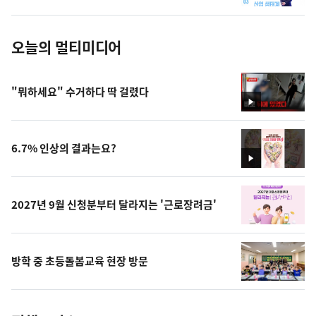
진
오늘의 멀티미디어
"뭐하세요" 수거하다 딱 걸렸다
영
상
6.7% 인상의 결과는요?
영
상
2027년 9월 신청분부터 달라지는 '근로장려금'
방학 중 초등돌봄교육 현장 방문