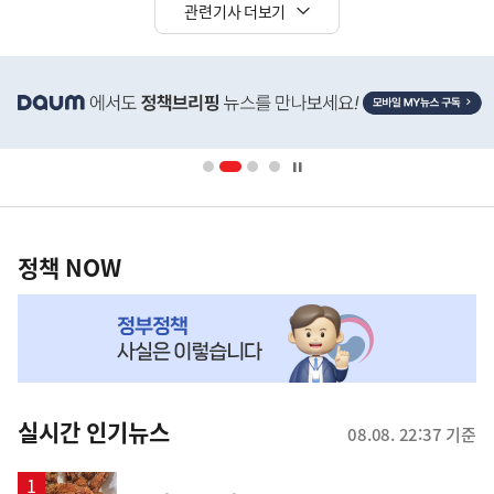
관련기사 더보기
히
단
배
너
영
정
역
책
정책 NOW
NOW,
MY
맞
춤
뉴
실시간 인기뉴스
08.08. 22:37 기준
스