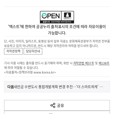
'텍스트'에 한하여 공공누리 출처표시의 조건에 따라 자유이용이
가능합니다.
단, 사진, 이미지, 일러스트, 동영상 등의 일부 자료는 문화체육관광부가 저작권 전부를
보유하고 있지 아니하므로, 반드시 해당 저작권자의 허락을 받으셔야 합니다.
저작권정책
담당자안내
기사 이용 시에는 출처를 반드시 표기해야 하며, 위반 시
저작권법 제37조
및
제138조
에 따라 처벌될 수 있습니다.
<자료출처=정책브리핑
www.korea.kr
>
이
기
다음
새만금 수변도시 통합개발계획 변경 추진…‘더 스마트하게’ #민생토론 후속조치
사
전
다
공유
열
음
기