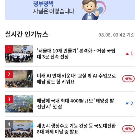
MY
맞
춤
뉴
실시간 인기뉴스
08.08. 03:42 기준
스
'서울대 10개 만들기' 본격화…거점 국립
1
대 3곳 신속 선정
단
계
상
승
미래 AI 인재 키운다! 교실 밖 AI 수업으로
NEW
해답 찾는 힘 키워요
해남에 국내 최대 400㎿ 규모 '태양광 발
2
전단지' 첫 삽
단
계
하
락
세종시 행정수도 기능 완성 등 국토대전환
NEW
8대 과제 이달 중 발표