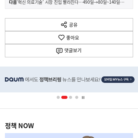
기
다음
‘혁신 의료기술’ 시장 진입 빨라진다…490일→80일~140일 이내
사
전
다
공유
열
음
기
좋아요
기
사
댓글
보기
히
단
배
너
영
정
역
책
정책 NOW
NOW,