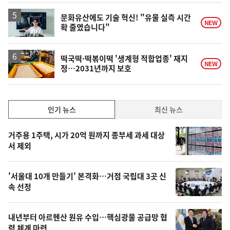
문화유산에도 기술 혁신! "유물 실측 시간
NEW
확 줄였습니다"
떡국떡·떡볶이떡 '생계형 적합업종' 재지
NEW
정…2031년까지 보호
인
인기 뉴스
최신 뉴스
기,
인
기
최
거주용 1주택, 시가 20억 원까지 종부세 과세 대상
뉴
서 제외
신,
스
오
'서울대 10개 만들기' 본격화…거점 국립대 3곳 신
늘
속 선정
의
영
내년부터 아르헨산 원유 수입…핵심광물 공급망 협
력 체계 마련