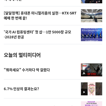
상
,
오
[달달정책] 휴대폰 미니멀리즘의 실현…KTX·SRT
예매 한 번에 끝!
늘
의
'국가 AI 컴퓨팅센터' 첫 삽…1만 5000장 규모
사
·2028년 완공
진
오늘의 멀티미디어
"뭐하세요" 수거하다 딱 걸렸다
영
상
6.7% 인상의 결과는요?
영
상