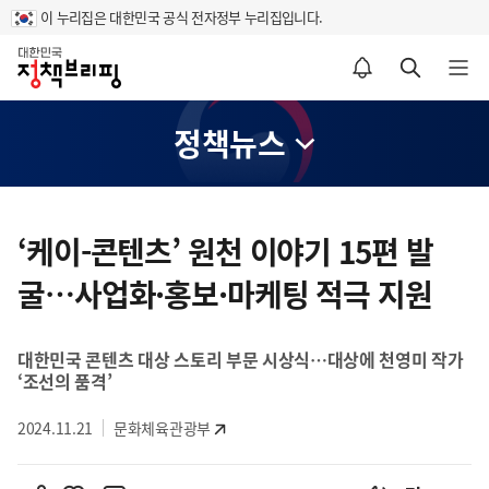
이 누리집은 대한민국 공식 전자정부 누리집입니다.
홈
알림설정 바로가기
검색 바로가기
메뉴 열기
정책뉴스
콘
텐
‘케이-콘텐츠’ 원천 이야기 15편 발
츠
굴…사업화·홍보·마케팅 적극 지원
영
역
대한민국 콘텐츠 대상 스토리 부문 시상식…대상에 천영미 작가
‘조선의 품격’
2024.11.21
문화체육관광부