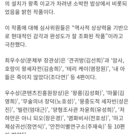
의 설치가 왕족 이교가 차려낸 소박한 밥상에서 비롯되
었음을 밝힌 작품이다.
이 작품에 대해 심사위원들은 “역사적 상상력을 기반으
로 현대적인 감각과 완성도가 잘 조화된 작품”이라고
극찬했다.
최우수상(문체부 장관상)은 ‘견귀방(김선희)’과 ‘암사,
호랑이 왕세자전(김송희)’, ‘테리 케이(염정원)’, ‘내 아
들은 죽이지 않았다(조다연)’ 등 4편이다.
우수상(콘텐츠진흥원장상)은 ‘왕릉(김성화)’, ‘마물(김
영희)’, ‘무술의녀 장덕(노호성)’, ‘몽중도적 세자빈(성은
진)’, ‘빌런(엄대근)’, ‘양형조사관 차윤희(유성희)’, ‘저
하만은 아니 되오(장은경)’, ‘염화비사(전호성)’, ‘마고
제삼귀선(정연식)’, ‘안전이별연구소(주재숙)’ 등 10편