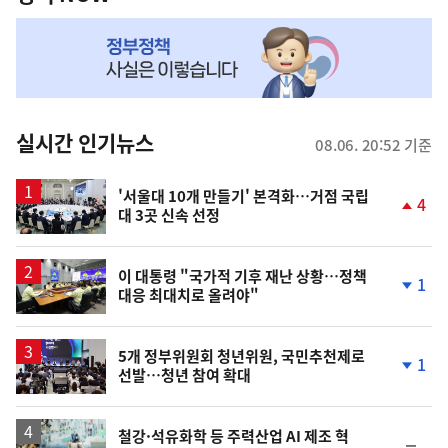
NOW,
MY
맞
춤
뉴
실시간 인기뉴스
08.06. 20:52 기준
스
'서울대 10개 만들기' 본격화…거점 국립
4
대 3곳 신속 선정
단
계
상
승
이 대통령 "국가적 기후 재난 상황…정책
1
대응 최대치로 올려야"
단
계
하
락
5개 정부위원회 청년위원, 국민추천제로
1
선발…청년 참여 확대
단
계
하
락
철강·석유화학 등 주력산업 AI 제조 혁
순