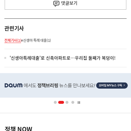
사
댓글
보기
관련기사
전체기사(1)
#신생아 특례 대출(1)
'신생아특례대출'로 신축아파트로…우리집 둘째가 복덩이!
히
단
배
너
영
정
역
책
정책 NOW