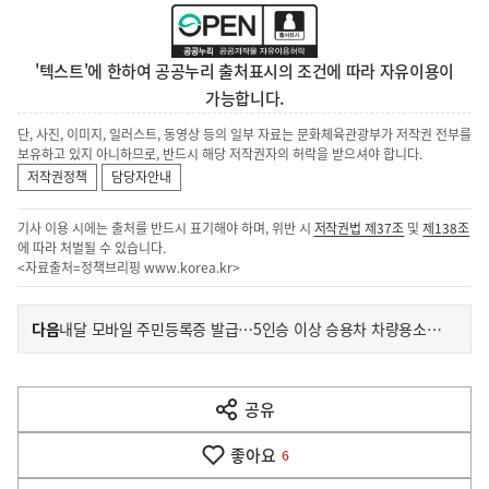
'텍스트'에 한하여 공공누리 출처표시의 조건에 따라 자유이용이
가능합니다.
단, 사진, 이미지, 일러스트, 동영상 등의 일부 자료는 문화체육관광부가 저작권 전부를
보유하고 있지 아니하므로, 반드시 해당 저작권자의 허락을 받으셔야 합니다.
저작권정책
담당자안내
기사 이용 시에는 출처를 반드시 표기해야 하며, 위반 시
저작권법 제37조
및
제138조
에 따라 처벌될 수 있습니다.
<자료출처=정책브리핑
www.korea.kr
>
이
기
다음
내달 모바일 주민등록증 발급…5인승 이상 승용차 차량용소화기 비치
사
전
다
공유
열
음
기
좋아요
기
6