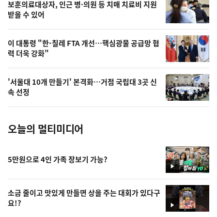
영
보훈의료대상자, 인근 병·의원 등 치매 치료비 지원
상
받을 수 있어
,
오
이 대통령 "한-칠레 FTA 개선…핵심광물 공급망 협
력 더욱 강화"
늘
의
'서울대 10개 만들기' 본격화…거점 국립대 3곳 신
사
속 선정
진
오늘의 멀티미디어
5만원으로 4인 가족 장보기 가능?
영
상
소금 줄이고 맛있게 만들면 상을 주는 대회가 있다구
요!?
영