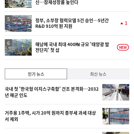
신…잠재성장률 높인다
위
동
일
정부, 소부장 협력모델 5건 승인…5년간
1
R&D 910억 원 지원
단
계
상
승
해남에 국내 최대 400㎿ 규모 '태양광 발
NEW
전단지' 첫 삽
인
인기 뉴스
최신 뉴스
기,
인
기
최
국내 첫 '한국형 이지스구축함' 건조 본격화…2032
뉴
년 해군 인도
신,
스
오
거주용 1주택, 시가 20억 원까지 종부세 과세 대상
늘
서 제외
의