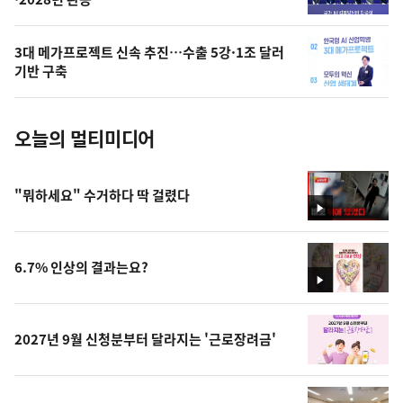
늘
의
3대 메가프로젝트 신속 추진…수출 5강·1조 달러
사
기반 구축
진
오늘의 멀티미디어
"뭐하세요" 수거하다 딱 걸렸다
영
상
6.7% 인상의 결과는요?
영
상
2027년 9월 신청분부터 달라지는 '근로장려금'