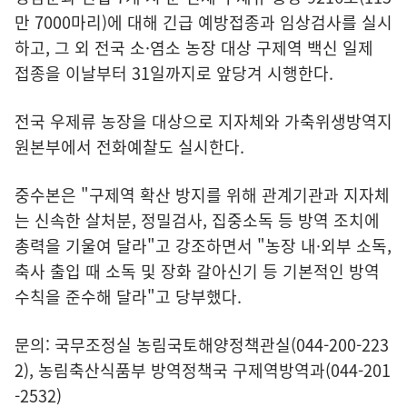
만 7000마리)에 대해 긴급 예방접종과 임상검사를 실시
하고, 그 외 전국 소·염소 농장 대상 구제역 백신 일제
접종을 이날부터 31일까지로 앞당겨 시행한다.
전국 우제류 농장을 대상으로 지자체와 가축위생방역지
원본부에서 전화예찰도 실시한다.
중수본은 "구제역 확산 방지를 위해 관계기관과 지자체
는 신속한 살처분, 정밀검사, 집중소독 등 방역 조치에
총력을 기울여 달라"고 강조하면서 "농장 내·외부 소독,
축사 출입 때 소독 및 장화 갈아신기 등 기본적인 방역
수칙을 준수해 달라"고 당부했다.
문의: 국무조정실 농림국토해양정책관실(044-200-223
2), 농림축산식품부 방역정책국 구제역방역과(044-201
-2532)