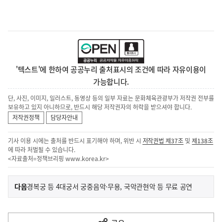
'텍스트'에 한하여 공공누리 출처표시의 조건에 따라 자유이용이
가능합니다.
단, 사진, 이미지, 일러스트, 동영상 등의 일부 자료는 문화체육관광부가 저작권 전부를
보유하고 있지 아니하므로, 반드시 해당 저작권자의 허락을 받으셔야 합니다.
저작권정책
담당자안내
기사 이용 시에는 출처를 반드시 표기해야 하며, 위반 시
저작권법 제37조
및
제138조
에 따라 처벌될 수 있습니다.
<자료출처=정책브리핑
www.korea.kr
>
이
기
다음
경복궁 등 4대궁서 궁중음악·무용, 국악관현악 등 무료 공연
사
전
다