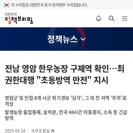
이 누리집은 대한민국 공식 전자정부 누리집입니다.
홈
알림설정 바로가기
검색 바로가기
메뉴 열기
정책뉴스
콘
텐
전남 영암 한우농장 구제역 확인…최
츠
권한대행 "초동방역 만전" 지시
영
역
영암군 및 인접 8개 시군 위기경보 '심각', 그 외 전 지역 '주의'로
격상
발생농장 출입통제, 살처분, 전국 48시간 이동중지, 소독 등 긴급
방역
2025.03.14
국무조정실