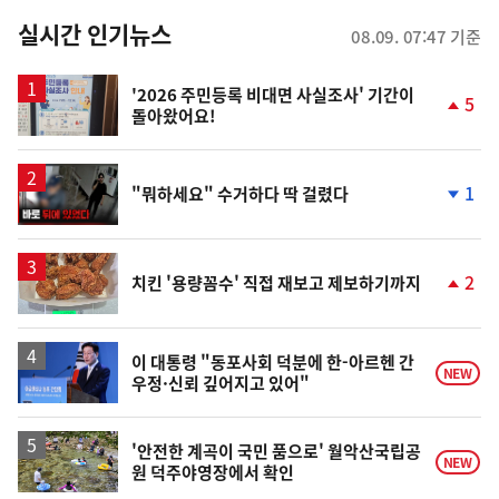
춤
뉴
실시간 인기뉴스
08.09. 07:47 기준
스
'2026 주민등록 비대면 사실조사' 기간이
5
돌아왔어요!
단
계
상
승
영
1
"뭐하세요" 수거하다 딱 걸렸다
상
단
계
하
락
2
치킨 '용량꼼수' 직접 재보고 제보하기까지
단
계
상
승
이 대통령 "동포사회 덕분에 한-아르헨 간
NEW
우정·신뢰 깊어지고 있어"
'안전한 계곡이 국민 품으로' 월악산국립공
NEW
원 덕주야영장에서 확인