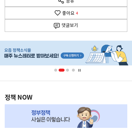
공유
열
음
기
좋아요
기
4
사
댓글
보기
히
단
배
너
영
정
역
책
정책 NOW
NOW,
MY
맞