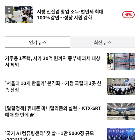
지방 신산업 창업 소득·법인세 최대
NEW
100% 감면…성장 지원 강화
인
인기 뉴스
최신 뉴스
기,
인
기
최
거주용 1주택, 시가 20억 원까지 종부세 과세 대상
뉴
서 제외
신,
스
오
'서울대 10개 만들기' 본격화…거점 국립대 3곳 신
늘
속 선정
의
영
[달달정책] 휴대폰 미니멀리즘의 실현…KTX·SRT
상
예매 한 번에 끝!
,
오
'국가 AI 컴퓨팅센터' 첫 삽…1만 5000장 규모
·2028년 완공