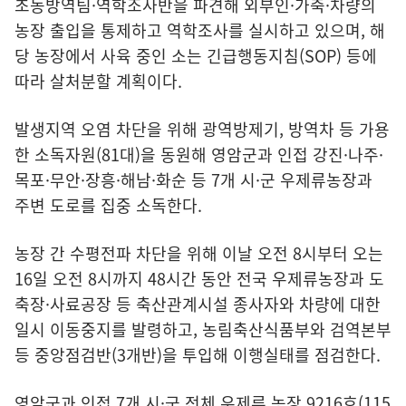
초동방역팀·역학조사반을 파견해 외부인·가축·차량의
농장 출입을 통제하고 역학조사를 실시하고 있으며, 해
당 농장에서 사육 중인 소는 긴급행동지침(SOP) 등에
따라 살처분할 계획이다.
발생지역 오염 차단을 위해 광역방제기, 방역차 등 가용
한 소독자원(81대)을 동원해 영암군과 인접 강진·나주·
목포·무안·장흥·해남·화순 등 7개 시·군 우제류농장과
주변 도로를 집중 소독한다.
농장 간 수평전파 차단을 위해 이날 오전 8시부터 오는
16일 오전 8시까지 48시간 동안 전국 우제류농장과 도
축장·사료공장 등 축산관계시설 종사자와 차량에 대한
일시 이동중지를 발령하고, 농림축산식품부와 검역본부
등 중앙점검반(3개반)을 투입해 이행실태를 점검한다.
영암군과 인접 7개 시·군 전체 우제류 농장 9216호(115