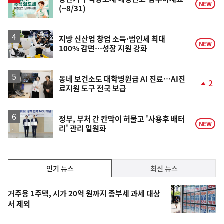
NEW
(~8/31)
지방 신산업 창업 소득·법인세 최대
NEW
100% 감면…성장 지원 강화
동네 보건소도 대학병원급 AI 진료…AI진
2
료지원 도구 전국 보급
단
계
상
승
정부, 부처 간 칸막이 허물고 '사용후 배터
NEW
리' 관리 일원화
인
인기 뉴스
최신 뉴스
기,
인
기
최
거주용 1주택, 시가 20억 원까지 종부세 과세 대상
뉴
서 제외
신,
스