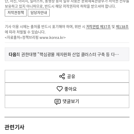
단, 사진, 이미지, 일러스트, 동영상 등의 일부 자료는 문화체육관광부가 저작권 전부를
보유하고 있지 아니하므로, 반드시 해당 저작권자의 허락을 받으셔야 합니다.
저작권정책
담당자안내
기사 이용 시에는 출처를 반드시 표기해야 하며, 위반 시
저작권법 제37조
및
제138조
에 따라 처벌될 수 있습니다.
<자료출처=정책브리핑
www.korea.kr
>
이
기
다음
최 권한대행 "핵심광물 재자원화 산업 클러스터 구축 등 다각도 지원"
사
전
다
공유
열
음
기
좋아요
기
사
댓글
보기
관련기사