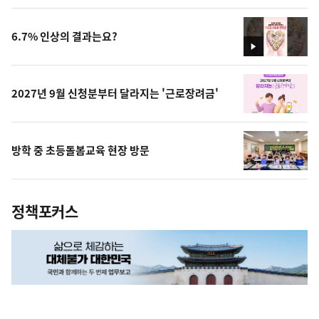
상
6.7% 인상의 결과는요?
영
상
2027년 9월 신청분부터 달라지는 '근로장려금'
방학 중 초등돌봄교육 현장 방문
정책포커스