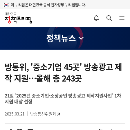
이 누리집은 대한민국 공식 전자정부 누리집입니다.
홈
알림설정 바로가기
검색 바로가기
메뉴 열기
정책뉴스
콘
텐
방통위, '중소기업 45곳' 방송광고 제
츠
작 지원…올해 총 243곳
영
역
21일 '2025년 중소기업·소상공인 방송광고 제작지원사업' 1차
지원 대상 선정
2025.03.21
방송통신위원회