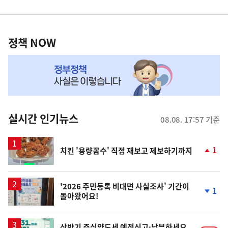
영
정
역
책
정책 NOW
NOW,
MY
맞
춤
뉴
실시간 인기뉴스
08.08. 17:57 기준
스
1
치킨 '용량꼼수' 직접 재보고 제보하기까지
단
계
상
승
'2026 주민등록 비대면 사실조사' 기간이
1
돌아왔어요!
단
계
하
락
상반기 주식양도세 예정신고·납부하세요