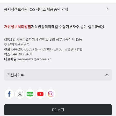
공지
정책브리핑 RSS 서비스 제공 중단 안내
개인정보처리방침
저작권정책
이메일 수집거부
자주 묻는 질문(FAQ)
(30119) 세종특별자치시 갈매로 388 정부세종청사 15동
© 문화체육관광부
전화
044-203-3555 (월-금 09:00 - 18:00, 공휴일 제외)
팩스
044-203-3488
대표메일
webmaster@korea.kr
관련사이트
페
X
네
유
인
이
바
이
튜
스
스
로
버
브
타
PC 버전
북
가
포
바
그