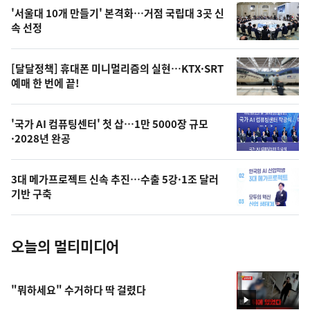
오
'서울대 10개 만들기' 본격화…거점 국립대 3곳 신
늘
속 선정
의
영
[달달정책] 휴대폰 미니멀리즘의 실현…KTX·SRT
상
예매 한 번에 끝!
,
오
'국가 AI 컴퓨팅센터' 첫 삽…1만 5000장 규모
·2028년 완공
늘
의
3대 메가프로젝트 신속 추진…수출 5강·1조 달러
사
기반 구축
진
오늘의 멀티미디어
"뭐하세요" 수거하다 딱 걸렸다
영