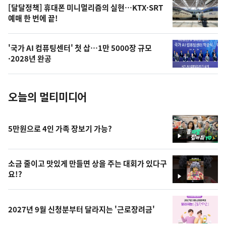
오
[달달정책] 휴대폰 미니멀리즘의 실현…KTX·SRT
예매 한 번에 끝!
늘
의
'국가 AI 컴퓨팅센터' 첫 삽…1만 5000장 규모
사
·2028년 완공
진
오늘의 멀티미디어
5만원으로 4인 가족 장보기 가능?
영
상
소금 줄이고 맛있게 만들면 상을 주는 대회가 있다구
요!?
영
상
2027년 9월 신청분부터 달라지는 '근로장려금'