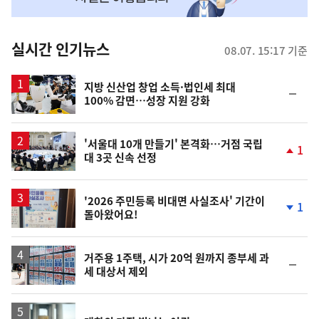
맞
춤
뉴
실시간 인기뉴스
08.07. 15:17 기준
스
지방 신산업 창업 소득·법인세 최대
순
100% 감면…성장 지원 강화
위
동
일
'서울대 10개 만들기' 본격화…거점 국립
1
대 3곳 신속 선정
단
계
상
승
'2026 주민등록 비대면 사실조사' 기간이
1
돌아왔어요!
단
계
하
락
거주용 1주택, 시가 20억 원까지 종부세 과
순
세 대상서 제외
위
동
일
영