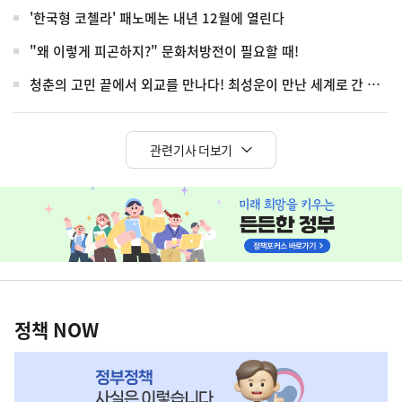
'한국형 코첼라' 패노메논 내년 12월에 열린다
"왜 이렇게 피곤하지?" 문화처방전이 필요할 때!
청춘의 고민 끝에서 외교를 만나다! 최성운이 만난 세계로 간 청년들
관련기사 더보기
히
단
배
너
정
영
책
정책 NOW
역
NOW,
MY