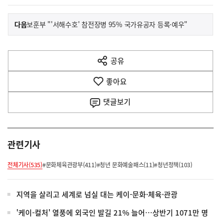
이
기
다음
보훈부 "'서해수호' 참전장병 95% 국가유공자 등록·예우"
사
전
다
공유
열
음
기
좋아요
기
사
댓글
보기
관련기사
전체기사(535)
#문화체육관광부(411)
#청년 문화예술패스(11)
#청년정책(103)
지역을 살리고 세계로 넘실 대는 케이-문화·체육·관광
'케이-컬처' 열풍에 외국인 발길 21% 늘어…상반기 1071만 명