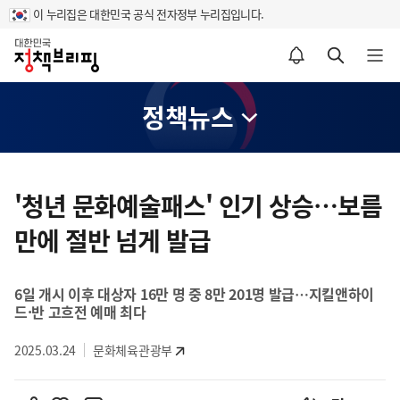
이 누리집은 대한민국 공식 전자정부 누리집입니다.
홈
알림설정 바로가기
검색 바로가기
메뉴 열기
정책뉴스
콘
텐
'청년 문화예술패스' 인기 상승…보름
츠
만에 절반 넘게 발급
영
역
6일 개시 이후 대상자 16만 명 중 8만 201명 발급…지킬앤하이
드·반 고흐전 예매 최다
2025.03.24
문화체육관광부