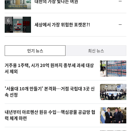
순
대한의 가장 빛나는 여권
상
위
동
일
영
순
세상에서 가장 위험한 포켓몬?!
상
위
동
일
인
인기 뉴스
최신 뉴스
기,
인
기
최
거주용 1주택, 시가 20억 원까지 종부세 과세 대상
뉴
서 제외
신,
스
오
'서울대 10개 만들기' 본격화…거점 국립대 3곳 신
늘
속 선정
의
영
내년부터 아르헨산 원유 수입…핵심광물 공급망 협
상
력 체계 마련
,