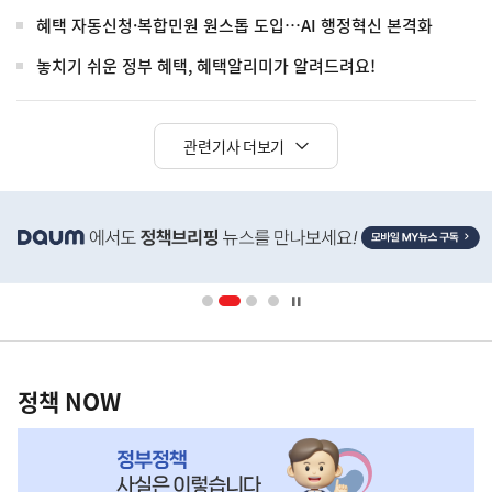
혜택 자동신청·복합민원 원스톱 도입…AI 행정혁신 본격화
놓치기 쉬운 정부 혜택, 혜택알리미가 알려드려요!
관련기사 더보기
히
단
배
너
영
정
역
책
정책 NOW
NOW,
MY