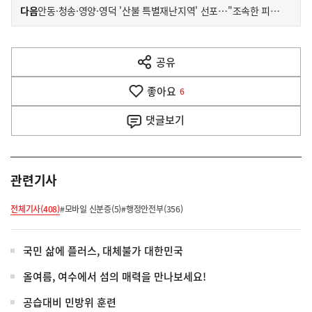
이
기
다음
안동·청송·영양·영덕 '산불 특별재난지역' 선포…"조속한 피해수습"
사
전
다
공유
열
음
기
좋아요
기
6
사
댓글
보기
관련기사
전체기사(408)
#모바일 신분증(5)
#행정안전부(356)
국민 삶에 플러스, 대체불가 대한민국
올여름, 여수에서 섬의 매력을 만나보세요!
공습대비 민방위 훈련