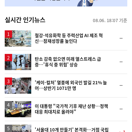
맞
춤
뉴
실시간 인기뉴스
08.06. 18:07 기준
스
철강·석유화학 등 주력산업 AI 제조 혁
순
신…잠재성장률 높인다
위
동
일
탄소 감축 없으면 미래 열스트레스 급
순
증…'휴식 중 위험' 상승
위
동
일
'케이-컬처' 열풍에 외국인 발길 21% 늘
순
어…상반기 1071만 명
위
동
일
이 대통령 "국가적 기후 재난 상황…정책
순
대응 최대치로 올려야"
위
동
일
'서울대 10개 만들기' 본격화…거점 국립