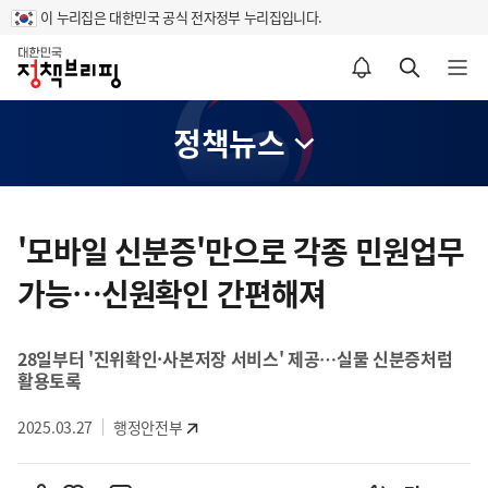
이 누리집은 대한민국 공식 전자정부 누리집입니다.
홈
알림설정 바로가기
검색 바로가기
메뉴 열기
정책뉴스
콘
텐
'모바일 신분증'만으로 각종 민원업무
츠
가능…신원확인 간편해져
영
역
28일부터 '진위확인·사본저장 서비스' 제공…실물 신분증처럼
활용토록
2025.03.27
행정안전부