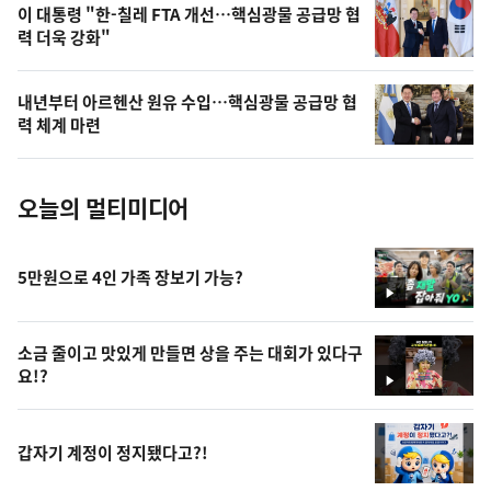
오
이 대통령 "한-칠레 FTA 개선…핵심광물 공급망 협
력 더욱 강화"
늘
의
내년부터 아르헨산 원유 수입…핵심광물 공급망 협
사
력 체계 마련
진
오늘의 멀티미디어
5만원으로 4인 가족 장보기 가능?
영
상
소금 줄이고 맛있게 만들면 상을 주는 대회가 있다구
요!?
영
상
갑자기 계정이 정지됐다고?!