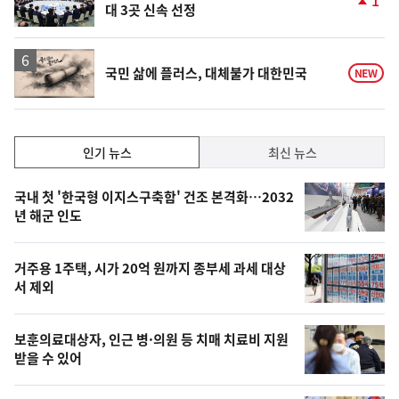
1
대 3곳 신속 선정
단
계
상
승
영
국민 삶에 플러스, 대체불가 대한민국
NEW
상
인
인기 뉴스
최신 뉴스
기,
인
기
최
국내 첫 '한국형 이지스구축함' 건조 본격화…2032
뉴
년 해군 인도
신,
스
오
거주용 1주택, 시가 20억 원까지 종부세 과세 대상
늘
서 제외
의
영
보훈의료대상자, 인근 병·의원 등 치매 치료비 지원
상
받을 수 있어
,