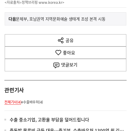
<자료출처=정책브리핑
www.korea.kr
>
이
기
다음
문체부, 호남권역 지역문화예술 생태계 조성 본격 시동
사
전
다
공유
열
음
기
좋아요
기
사
댓글
보기
관련기사
전체기사(4)
#수출바우처(4)
수출 중소기업, 고환율 부담을 덜어드립니다
중동발 물류비 급등 대응…중기부, 수출바우처 1300억 원 긴급 투입