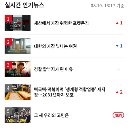
뉴
실시간 인기뉴스
08.10. 13:17 기준
스
영
1
세상에서 가장 위험한 포켓몬?!
상
단
계
상
승
영
1
대한의 가장 빛나는 여권
상
단
계
하
락
영
순
경찰 할부지가 된 이유
상
위
동
일
떡국떡·떡볶이떡 '생계형 적합업종' 재지
2
정…2031년까지 보호
단
계
상
승
영
그 해 우리의 고민은
NEW
상