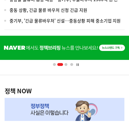
중동 상황, 긴급 물류 바우처 신청 긴급 지원
중기부, '긴급 물류바우처' 신설…중동상황 피해 중소기업 지원
히
단
배
너
영
정
역
책
정책 NOW
NOW,
MY
맞
춤