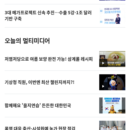
의
3대 메가프로젝트 신속 추진…수출 5강·1조 달러
사
기반 구축
진
오늘의 멀티미디어
저염저당으로 여름 보양 완전 가능! 삼계롤 레시피
영
상
기상청 직원, 이번엔 최산 챌린지까지?!
영
상
함께해요 '을지연습' 든든한 대한민국
폭염 대응 축산·시설원예 농가 현장 점검