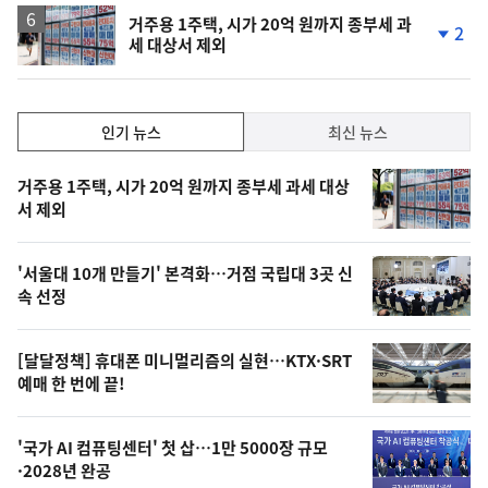
거주용 1주택, 시가 20억 원까지 종부세 과
2
세 대상서 제외
단
계
하
락
인
인기 뉴스
최신 뉴스
기,
인
기
최
거주용 1주택, 시가 20억 원까지 종부세 과세 대상
뉴
서 제외
신,
스
오
'서울대 10개 만들기' 본격화…거점 국립대 3곳 신
늘
속 선정
의
영
[달달정책] 휴대폰 미니멀리즘의 실현…KTX·SRT
상
예매 한 번에 끝!
,
오
'국가 AI 컴퓨팅센터' 첫 삽…1만 5000장 규모
·2028년 완공
늘