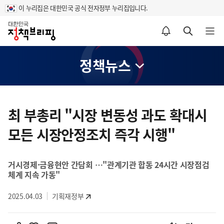
이 누리집은 대한민국 공식 전자정부 누리집입니다.
홈
알림설정 바로가기
검색 바로가기
메뉴 열기
정책뉴스
콘
텐
최 부총리 "시장 변동성 과도 확대시
츠
모든 시장안정조치 즉각 시행"
영
역
거시경제·금융현안 간담회 …"관계기관 합동 24시간 시장점검
체계 지속 가동"
2025.04.03
기획재정부