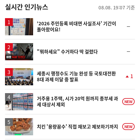
뉴
실시간 인기뉴스
08.08. 19:07 기준
스
'2026 주민등록 비대면 사실조사' 기간이
순
돌아왔어요!
위
동
일
영
순
"뭐하세요" 수거하다 딱 걸렸다
상
위
동
일
세종시 행정수도 기능 완성 등 국토대전환
1
8대 과제 이달 중 발표
단
계
상
승
거주용 1주택, 시가 20억 원까지 종부세 과
NEW
세 대상서 제외
치킨 '용량꼼수' 직접 재보고 제보하기까지
NEW