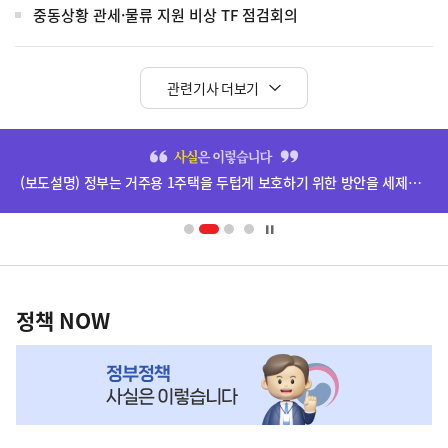
중동상황 관세·물류 지원 비상 TF 점검회의
관련기사 더보기
히
단
(보도설명) 정부는 거주용 1주택을 두텁게 보호하기 위한 방안을 세제개편안에 담았습니다.
배
너
영
정
역
책
정책 NOW
NOW,
MY
맞
춤