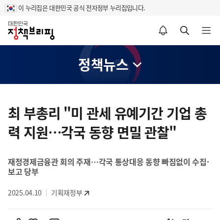
이 누리집은 대한민국 공식 전자정부 누리집입니다.
홈
알림설정 바로가기
검색 바로가기
메뉴 열기
정책뉴스
콘
텐
최 부총리 "미 관세 유예기간 기업 총
츠
력 지원…각국 동향 면밀 관찰"
영
역
재정경제금융관 회의 주재…각국 통상대응 동향 빠짐없이 수집·
보고 당부
2025.04.10
기획재정부