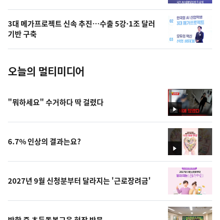
늘
의
3대 메가프로젝트 신속 추진…수출 5강·1조 달러
사
기반 구축
진
오늘의 멀티미디어
"뭐하세요" 수거하다 딱 걸렸다
영
상
6.7% 인상의 결과는요?
영
상
2027년 9월 신청분부터 달라지는 '근로장려금'
방학 중 초등돌봄교육 현장 방문