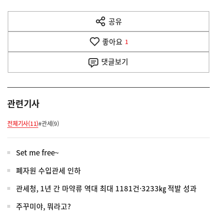
다
공유
열
음
기
좋아요
기
1
사
댓글
보기
관련기사
전체기사(11)
#관세(9)
Set me free~
폐자원 수입관세 인하
관세청, 1년 간 마약류 역대 최대 1181건·3233㎏ 적발 성과
주꾸미야, 뭐라고?