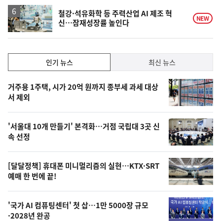
철강·석유화학 등 주력산업 AI 제조 혁
NEW
신…잠재성장률 높인다
인
인기 뉴스
최신 뉴스
기,
인
기
최
거주용 1주택, 시가 20억 원까지 종부세 과세 대상
뉴
서 제외
신,
스
오
'서울대 10개 만들기' 본격화…거점 국립대 3곳 신
늘
속 선정
의
영
[달달정책] 휴대폰 미니멀리즘의 실현…KTX·SRT
상
예매 한 번에 끝!
,
오
'국가 AI 컴퓨팅센터' 첫 삽…1만 5000장 규모
·2028년 완공