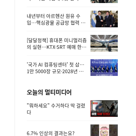
정
내년부터 아르헨산 원유 수
입…핵심광물 공급망 협력 체
계 마련
[달달정책] 휴대폰 미니멀리즘
의 실현…KTX·SRT 예매 한
번에 끝!
'국가 AI 컴퓨팅센터' 첫 삽…
1만 5000장 규모·2028년 완
공
오늘의 멀티미디어
"뭐하세요" 수거하다 딱 걸렸
다
6.7% 인상의 결과는요?