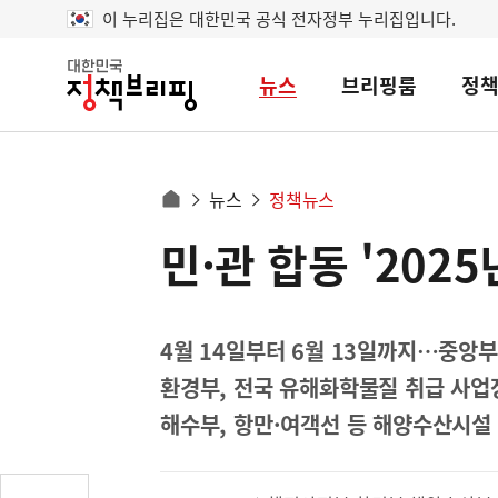
이 누리집은 대한민국 공식 전자정부 누리집입니다.
뉴스
브리핑룸
정
대
한
민
국
정
사
뉴스
정책뉴스
책
홈
브
이
으
민·관 합동 '20
콘
리
트
로
핑
텐
이
츠
동
영
4월 14일부터 6월 13일까지…중앙
경
역
환경부, 전국 유해화학물질 취급 사업장
로
해수부, 항만·여객선 등 해양수산시설