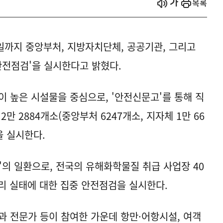
시작
열기
목록
3일까지 중앙부처, 지방자치단체, 공공기관, 그리고
안전점검'을 실시한다고 밝혔다.
이 높은 시설물을 중심으로, '안전신문고'를 통해 직
만 2884개소(중앙부처 6247개소, 지자체 1만 66
을 실시한다.
'의 일환으로, 전국의 유해화학물질 취급 사업장 40
리 실태에 대한 집중 안전점검을 실시한다.
과 전문가 등이 참여한 가운데 항만·어항시설, 여객