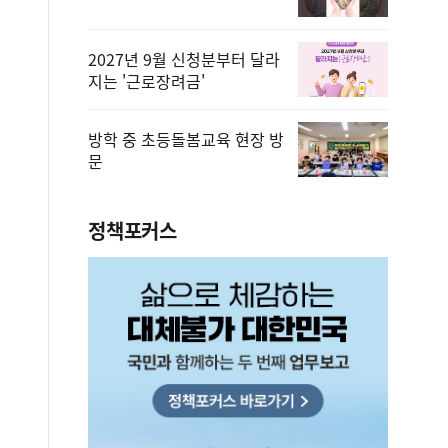
2027년 9월 신청분부터 달라
지는 '근로장려금'
방학 중 초등돌봄교육 현장 방
문
정책포커스