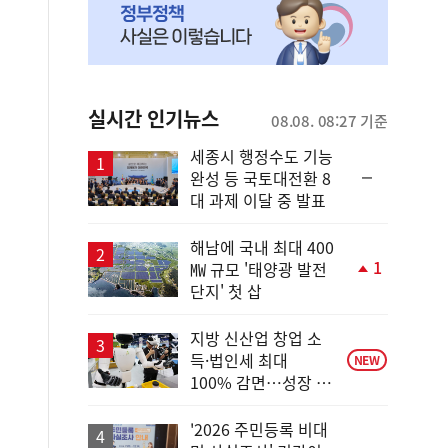
실시간 인기뉴스
08.08. 08:27 기준
세종시 행정수도 기능
순
완성 등 국토대전환 8
위
대 과제 이달 중 발표
동
일
해남에 국내 최대 400
1
㎿ 규모 '태양광 발전
단
단지' 첫 삽
계
상
승
지방 신산업 창업 소
득·법인세 최대
NEW
100% 감면…성장 지
원 강화
'2026 주민등록 비대