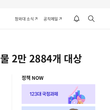
알
청와대 소식
공직메일
림
상
ON
세
검
색
 2만 2884개 대상
정책 NOW