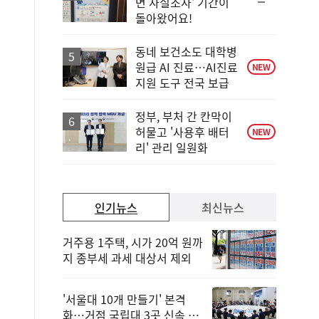
순
면 사실조사' 기간이
위
돌아왔어요!
동
일
동네 보건소도 대학병
원급 AI 진료…AI진료
NEW
지원 도구 전국 보급
정부, 부처 간 칸막이
허물고 '사용후 배터
NEW
리' 관리 일원화
인기뉴스
최신뉴스
거주용 1주택, 시가 20억 원까
지 종부세 과세 대상서 제외
'서울대 10개 만들기' 본격
화…거점 국립대 3곳 신속 선