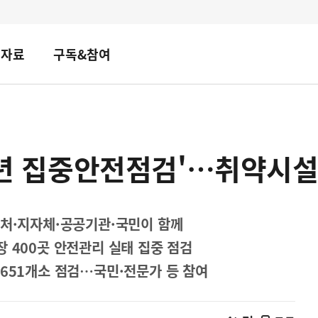
책자료
구독&참여
25년 집중안전점검'…취약시설물
부처·지자체·공공기관·국민이 함께
 400곳 안전관리 실태 집중 점검
 651개소 점검…국민·전문가 등 참여