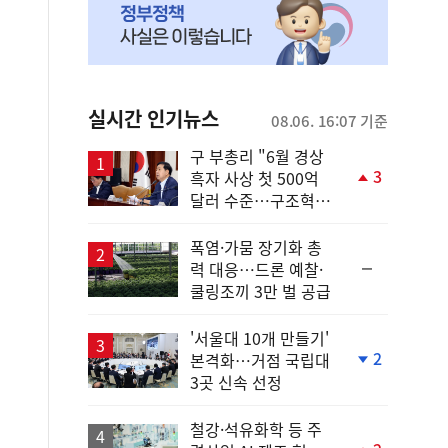
실시간 인기뉴스
08.06. 16:07 기준
구 부총리 "6월 경상
3
흑자 사상 첫 500억
단
달러 수준…구조혁신
계
총력"
상
승
폭염·가뭄 장기화 총
순
력 대응…드론 예찰·
위
쿨링조끼 3만 벌 공급
동
일
'서울대 10개 만들기'
2
본격화…거점 국립대
단
3곳 신속 선정
계
하
락
철강·석유화학 등 주