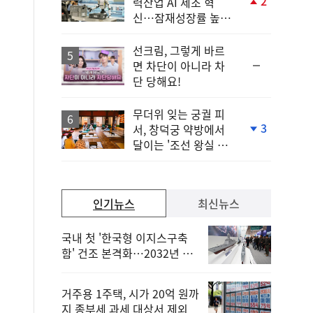
2
력산업 AI 제조 혁
단
신…잠재성장률 높인
계
다
상
승
선크림, 그렇게 바르
순
면 차단이 아니라 차
위
단 당해요!
동
일
무더위 잊는 궁궐 피
3
서, 창덕궁 약방에서
단
달이는 '조선 왕실 보
계
양 비법'
하
락
인기뉴스
최신뉴스
국내 첫 '한국형 이지스구축
함' 건조 본격화…2032년 해
군 인도
거주용 1주택, 시가 20억 원까
지 종부세 과세 대상서 제외