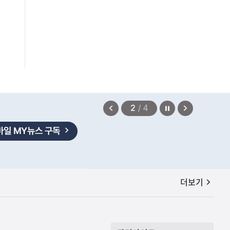
정지
이
다
3
/
4
전
음
보
보
없어"
2026.08.06
기
기
공지사항
더보기