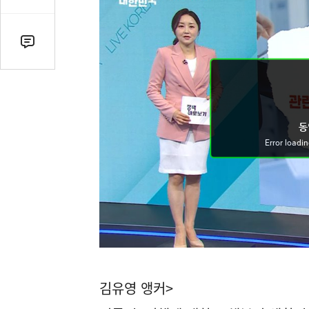
감
수
댓
글
수
(클
릭
시
댓
글
로
이
동)
김유영 앵커>