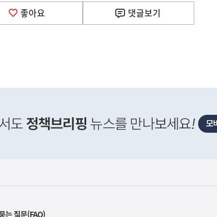
좋아요
댓글
보기
사
위 "한국주택금융공사의 PF보증 한도 상향 확정된 바 
실
은
이
렇
습
니
다
묻는 질문(FAQ)