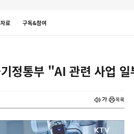
책자료
구독&참여
기정통부 "AI 관련 사업 일
시작
열기
목록