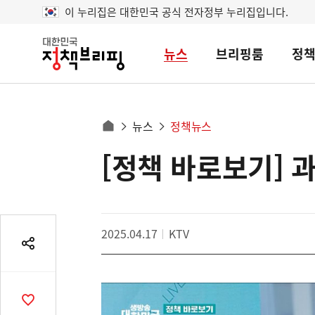
이 누리집은 대한민국 공식 전자정부 누리집입니다.
뉴스
브리핑룸
정
대
한
민
국
정
사
뉴스
정책뉴스
책
홈
브
이
으
[정책 바로보기] 과
콘
리
트
로
핑
텐
이
츠
동
영
경
2025.04.17
KTV
역
로
공
유
열
기
공