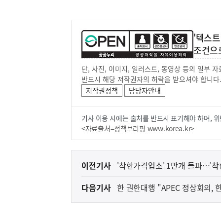
'텍스트
조건으
단, 사진, 이미지, 일러스트, 동영상 등의 일부
반드시 해당 저작권자의 허락을 받으셔야 합니다
저작권정책
담당자안내
기사 이용 시에는 출처를 반드시 표기해야 하며, 위
<자료출처=정책브리핑 www.korea.kr>
이
이전기사
'착한가격업소' 1만개 돌파…'착
전
다음기사
한 권한대행 "APEC 정상회의, 
다
음
기