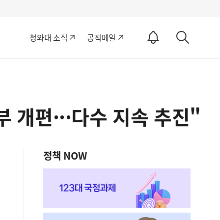
알
청와대 소식
공직메일
림
상
ON
세
검
색
부 개편···다수 지속 추진"
정책 NOW