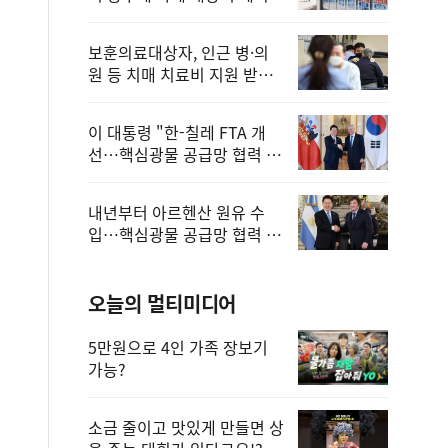
보훈의료대상자, 인근 병·의
원 등 치매 치료비 지원 받을
수 있어
이 대통령 "한-칠레 FTA 개
선…핵심광물 공급망 협력 더
욱 강화"
내년부터 아르헨산 원유 수
입…핵심광물 공급망 협력 체
계 마련
오늘의 멀티미디어
5만원으로 4인 가족 장보기
가능?
소금 줄이고 맛있게 만들면 상