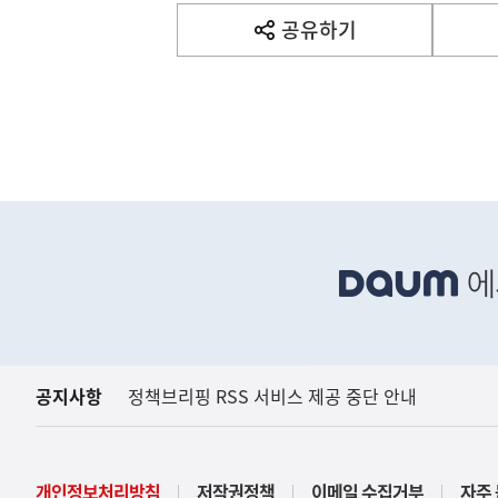
사
공유하기
열
기
영
역
하
단
배
금융
금융위원회
너
영
역
공지사항
정책브리핑 RSS 서비스 제공 중단 안내
개인정보처리방침
저작권정책
이메일 수집거부
자주 