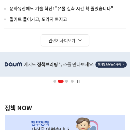
문화유산에도 기술 혁신! "유물 실측 시간 확 줄였습니다"
밀키트 들어가고, 도라지 빠지고
관련기사 더보기
히
단
배
너
영
정
역
책
정책 NOW
NOW,
MY