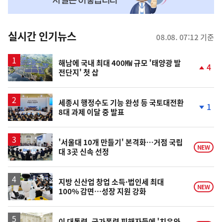
맞
춤
뉴
실시간 인기뉴스
08.08. 07:12 기준
스
해남에 국내 최대 400㎿ 규모 '태양광 발
4
전단지' 첫 삽
단
계
상
승
세종시 행정수도 기능 완성 등 국토대전환
1
8대 과제 이달 중 발표
단
계
하
락
'서울대 10개 만들기' 본격화…거점 국립
NEW
대 3곳 신속 선정
지방 신산업 창업 소득·법인세 최대
NEW
100% 감면…성장 지원 강화
이 대통령, 국가폭력 피해자들에 '치유와