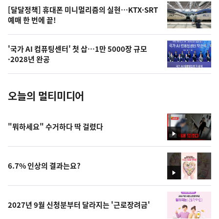
오
[달달정책] 휴대폰 미니멀리즘의 실현…KTX·SRT
예매 한 번에 끝!
늘
의
'국가 AI 컴퓨팅센터' 첫 삽…1만 5000장 규모
사
·2028년 완공
진
오늘의 멀티미디어
"뭐하세요" 수거하다 딱 걸렸다
영
상
6.7% 인상의 결과는요?
영
상
2027년 9월 신청분부터 달라지는 '근로장려금'