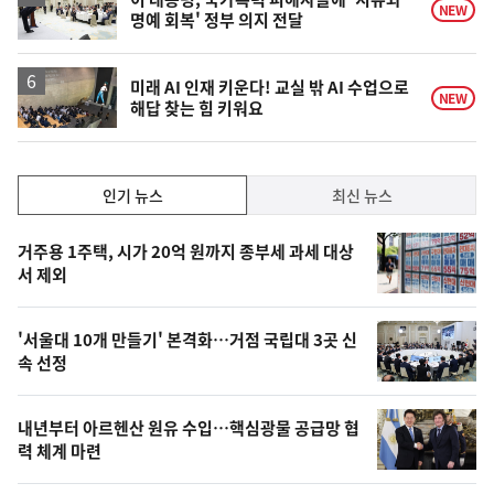
NEW
명예 회복' 정부 의지 전달
미래 AI 인재 키운다! 교실 밖 AI 수업으로
NEW
해답 찾는 힘 키워요
인
인기 뉴스
최신 뉴스
기,
인
기
최
거주용 1주택, 시가 20억 원까지 종부세 과세 대상
뉴
서 제외
신,
스
오
'서울대 10개 만들기' 본격화…거점 국립대 3곳 신
늘
속 선정
의
영
내년부터 아르헨산 원유 수입…핵심광물 공급망 협
상
력 체계 마련
,