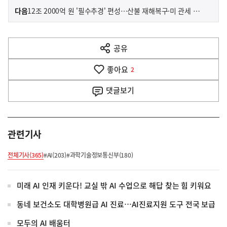
이
기
다음
12조 2000억 원 '필수추경' 편성…산불 재해복구·미 관세 대응·민생 지원에 투자
사
전
다
공유
열
음
기
좋아요
기
2
사
댓글
보기
관련기사
전체기사(365)
#AI(203)
#과학기술정보통신부(180)
미래 AI 인재 키운다! 교실 밖 AI 수업으로 해답 찾는 힘 키워요
동네 보건소도 대학병원급 AI 진료…AI진료지원 도구 전국 보급
모두의 AI 배움터