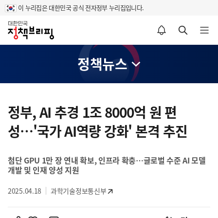
이 누리집은 대한민국 공식 전자정부 누리집입니다.
홈
알림설정 바로가기
검색 바로가기
메뉴 열기
정책뉴스
콘
텐
정부, AI 추경 1조 8000억 원 편
츠
성…'국가 AI역량 강화' 본격 추진
영
역
첨단 GPU 1만 장 연내 확보, 인프라 확충…글로벌 수준 AI 모델
개발 및 인재 양성 지원
2025.04.18
과학기술정보통신부