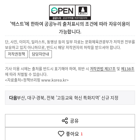
'텍스트'에 한하여 공공누리 출처표시의 조건에 따라 자유이용이
가능합니다.
단, 사진, 이미지, 일러스트, 동영상 등의 일부 자료는 문화체육관광부가 저작권 전부를
보유하고 있지 아니하므로, 반드시 해당 저작권자의 허락을 받으셔야 합니다.
저작권정책
담당자안내
기사 이용 시에는 출처를 반드시 표기해야 하며, 위반 시
저작권법 제37조
및
제138조
에 따라 처벌될 수 있습니다.
<자료출처=정책브리핑
www.korea.kr
>
이
기
다음
부산, 대구·경북, 전북 '고등교육 혁신 특화지역' 신규 지정
사
전
다
공유
열
음
기
좋아요
기
1