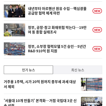
내년부터 아르헨산 원유 수입…핵심광물
NEW
공급망 협력 체계 마련
정부, 공장·창고 화재위험 막는다…19만
NEW
여 동 종합 실태조사
정부, 소부장 협력모델 5건 승인…5년간
NEW
R&D 910억 원 지원
인
인기 뉴스
최신 뉴스
기,
인
기
최
거주용 1주택, 시가 20억 원까지 종부세 과세 대상
뉴
서 제외
신,
스
오
'서울대 10개 만들기' 본격화…거점 국립대 3곳 신
늘
속 선정