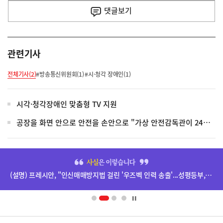
사
댓글
보기
관련기사
전체기사(2)
#방송통신위원회(1)
#시·청각 장애인(1)
시각·청각장애인 맞춤형 TV 지원
공장을 화면 안으로 안전을 손안으로 "가상 안전감독관이 24시간 지켜줍니다"
히
단
(설명) 프레시안, "인신매매방지법 걸린 '우즈벡 인력 송출'...성평등부,노동·법무부에 개선 요청" 관련
배
너
영