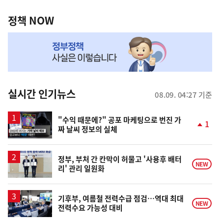
정
역
책
정책 NOW
NOW,
MY
맞
춤
뉴
실시간 인기뉴스
08.09. 04:27 기준
스
영
"수익 때문에?" 공포 마케팅으로 번진 가
1
짜 날씨 정보의 실체
상
단
계
상
승
정부, 부처 간 칸막이 허물고 '사용후 배터
NEW
리' 관리 일원화
기후부, 여름철 전력수급 점검…역대 최대
NEW
전력수요 가능성 대비