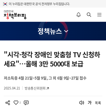
이 누리집은 대한민국 공식 전자정부 누리집입니다.
홈
알림설정 바로가기
검색 바로가기
메뉴 열기
정책뉴스
콘
텐
"시각·청각 장애인 맞춤형 TV 신청하
츠
세요"…올해 3만 5000대 보급
영
역
저소득층 4월 21일~5월 9일, 그 외 6월 9일~27일 접수
2025.04.21
방송통신위원회
1
목록