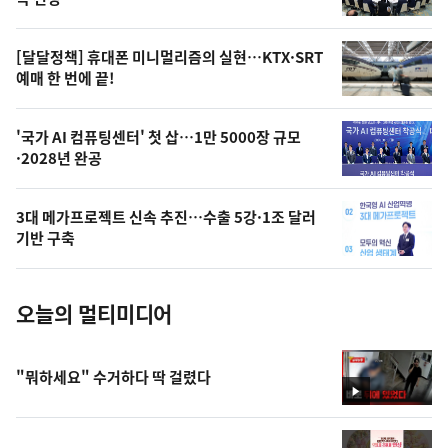
의
영
[달달정책] 휴대폰 미니멀리즘의 실현…KTX·SRT
상
예매 한 번에 끝!
,
오
'국가 AI 컴퓨팅센터' 첫 삽…1만 5000장 규모
·2028년 완공
늘
의
3대 메가프로젝트 신속 추진…수출 5강·1조 달러
사
기반 구축
진
오늘의 멀티미디어
"뭐하세요" 수거하다 딱 걸렸다
영
상