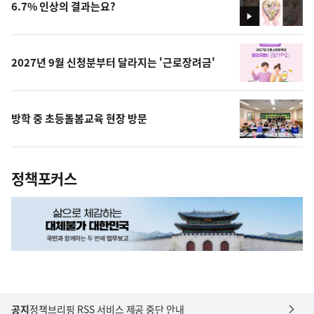
6.7% 인상의 결과는요?
영
상
2027년 9월 신청분부터 달라지는 '근로장려금'
방학 중 초등돌봄교육 현장 방문
정책포커스
공지
정책브리핑 RSS 서비스 제공 중단 안내