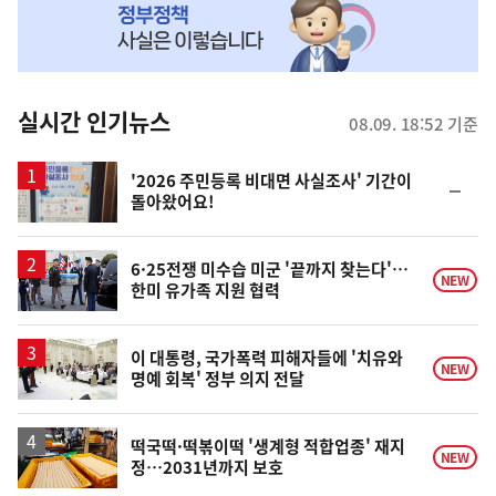
MY
맞
춤
뉴
실시간 인기뉴스
08.09. 18:52 기준
스
'2026 주민등록 비대면 사실조사' 기간이
순
돌아왔어요!
위
동
일
6·25전쟁 미수습 미군 '끝까지 찾는다'…
NEW
한미 유가족 지원 협력
이 대통령, 국가폭력 피해자들에 '치유와
NEW
명예 회복' 정부 의지 전달
떡국떡·떡볶이떡 '생계형 적합업종' 재지
NEW
정…2031년까지 보호