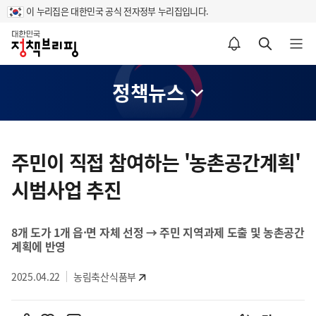
이 누리집은 대한민국 공식 전자정부 누리집입니다.
홈
알림설정 바로가기
검색 바로가기
메뉴 열기
정책뉴스
콘
텐
주민이 직접 참여하는 '농촌공간계획'
츠
시범사업 추진
영
역
8개 도가 1개 읍·면 자체 선정 → 주민 지역과제 도출 및 농촌공간
계획에 반영
2025.04.22
농림축산식품부