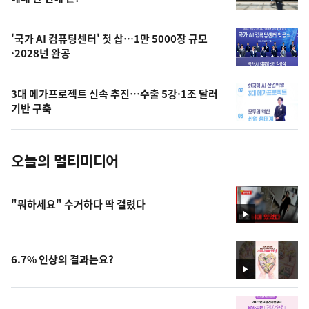
상
,
오
'국가 AI 컴퓨팅센터' 첫 삽…1만 5000장 규모
·2028년 완공
늘
의
3대 메가프로젝트 신속 추진…수출 5강·1조 달러
사
기반 구축
진
오늘의 멀티미디어
"뭐하세요" 수거하다 딱 걸렸다
영
상
6.7% 인상의 결과는요?
영
상