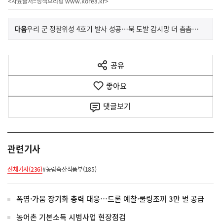
<자료출처=정책브리핑
www.korea.kr
>
이
기
다음
우리 군 정찰위성 4호기 발사 성공…북 도발 감시망 더 촘촘해진다
사
전
다
공유
열
음
기
좋아요
기
사
댓글
보기
관련기사
전체기사(236)
#농림축산식품부(185)
폭염·가뭄 장기화 총력 대응…드론 예찰·쿨링조끼 3만 벌 공급
농어촌 기본소득 시범사업 현장점검