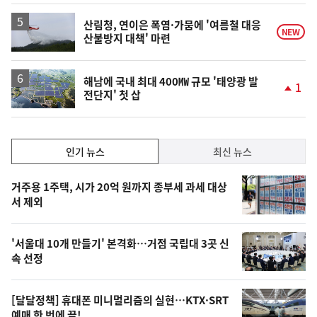
산림청, 연이은 폭염·가뭄에 '여름철 대응
NEW
산불방지 대책' 마련
해남에 국내 최대 400㎿ 규모 '태양광 발
1
전단지' 첫 삽
단
계
상
승
인
인기 뉴스
최신 뉴스
기,
인
기
최
거주용 1주택, 시가 20억 원까지 종부세 과세 대상
뉴
서 제외
신,
스
오
'서울대 10개 만들기' 본격화…거점 국립대 3곳 신
늘
속 선정
의
영
[달달정책] 휴대폰 미니멀리즘의 실현…KTX·SRT
예매 한 번에 끝!