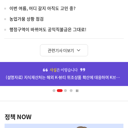
이번 여름, 어디 갈지 아직도 고민 중?
농업가뭄 상황 점검
행정구역이 바뀌어도 공익직불금은 그대로!
관련기사 더보기
히
단
(설명자료) 지식재산처는 해외 K-뷰티 위조상품 확산에 대응하여 K브랜드 정부인증, 유통차단, 국제공조까지 K-브랜드 보호를 강화하고 있습니다.
배
너
영
정
역
책
정책 NOW
NOW,