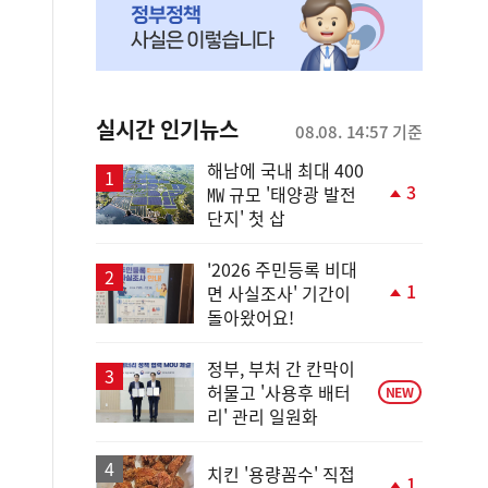
실시간 인기뉴스
08.08. 14:57 기준
해남에 국내 최대 400
3
㎿ 규모 '태양광 발전
단
단지' 첫 삽
계
상
승
'2026 주민등록 비대
1
면 사실조사' 기간이
단
돌아왔어요!
계
상
승
정부, 부처 간 칸막이
허물고 '사용후 배터
NEW
리' 관리 일원화
치킨 '용량꼼수' 직접
1