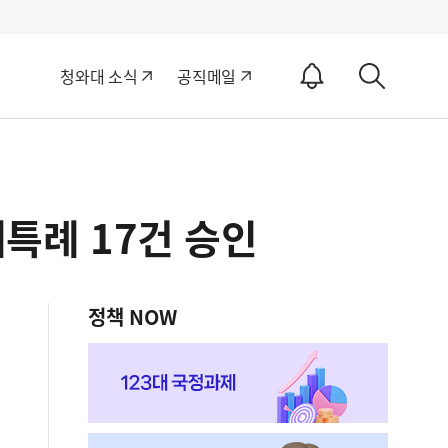
알
청와대 소식
공직메일
림
상
ON
세
검
색
제특례 17건 승인
정책 NOW