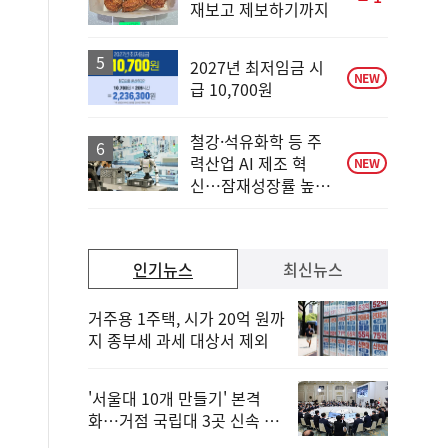
재보고 제보하기까지
단
계
상
승
2027년 최저임금 시
NEW
급 10,700원
철강·석유화학 등 주
력산업 AI 제조 혁
NEW
신…잠재성장률 높인
다
인기뉴스
최신뉴스
거주용 1주택, 시가 20억 원까
지 종부세 과세 대상서 제외
'서울대 10개 만들기' 본격
화…거점 국립대 3곳 신속 선
정