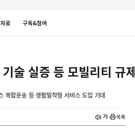
책자료
구독&참여
지 기술 실증 등 모빌리티 규
스 복합운송 등 생활밀착형 서비스 도입 기대
시작
열기
목록