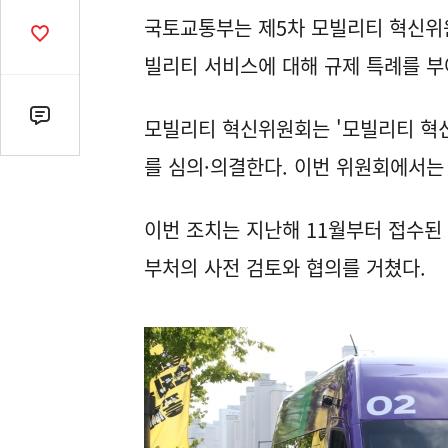
열
국토교통부는 제5차 모빌리티 혁신위
기
공
감
빌리티 서비스에 대해 규제 특례를 부
수
댓
모빌리티 혁신위원회는 '모빌리티 혁신
글
를 심의·의결한다. 이번 위원회에서는 
수
(클
릭
이번 조치는 지난해 11월부터 접수된
시
부처의 사전 검토와 협의를 거쳤다.
댓
글
로
이
동)