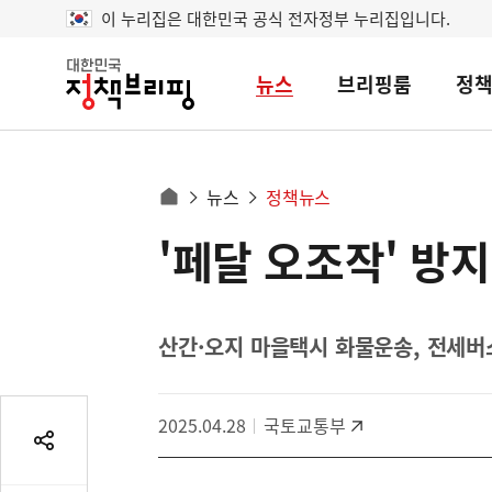
이 누리집은 대한민국 공식 전자정부 누리집입니다.
뉴스
브리핑룸
정
대
한
민
국
정
사
뉴스
정책뉴스
책
홈
브
이
으
'페달 오조작' 방
콘
리
트
로
핑
텐
이
츠
동
영
산간·오지 마을택시 화물운송, 전세버
경
역
로
2025.04.28
국토교통부
공
유