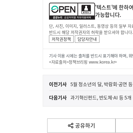
'텍스트'에 한하
가능합니다.
단, 사진, 이미지, 일러스트, 동영상 등의 일부
반드시 해당 저작권자의 허락을 받으셔야 합니다
저작권정책
담당자안내
기사 이용 시에는 출처를 반드시 표기해야 하며, 위
<자료출처=정책브리핑 www.korea.kr>
이
이전기사
5월 청소년의 달, 박람회·공연 등
전
다음기사
과기혁신펀드, 반도체·AI 등 5개
다
음
기
사
공유하기
열