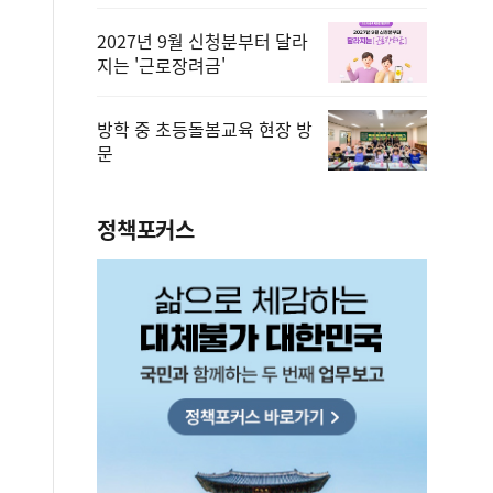
2027년 9월 신청분부터 달라
지는 '근로장려금'
방학 중 초등돌봄교육 현장 방
문
정책포커스