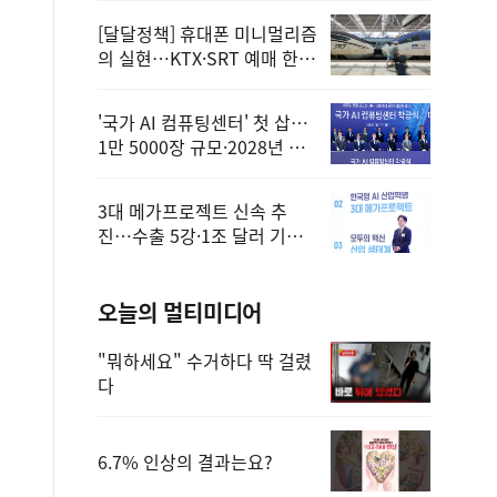
[달달정책] 휴대폰 미니멀리즘
의 실현…KTX·SRT 예매 한
번에 끝!
'국가 AI 컴퓨팅센터' 첫 삽…
1만 5000장 규모·2028년 완
공
3대 메가프로젝트 신속 추
진…수출 5강·1조 달러 기반
구축
오늘의 멀티미디어
"뭐하세요" 수거하다 딱 걸렸
다
6.7% 인상의 결과는요?