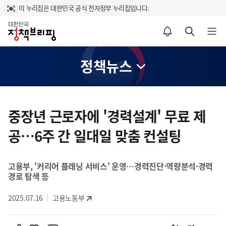
이 누리집은 대한민국 공식 전자정부 누리집입니다.
홈
알림설정 바로가기
검색 바로가기
메뉴 열기
정책뉴스
콘
텐
중장년 근로자에 '경력설계' 무료 제
츠
공…6주 간 일대일 맞춤 컨설팅
영
역
고용부, '커리어 플래닝 서비스' 운영…경력진단·역량분석·경력
경로 탐색 등
2025.07.16
고용노동부