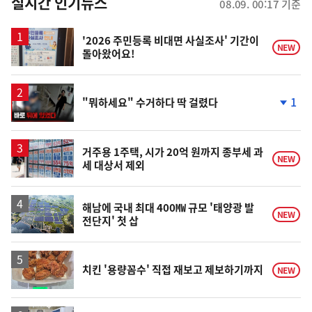
뉴
실시간 인기뉴스
08.09. 00:17 기준
스
'2026 주민등록 비대면 사실조사' 기간이
NEW
돌아왔어요!
영
1
"뭐하세요" 수거하다 딱 걸렸다
상
단
계
하
락
거주용 1주택, 시가 20억 원까지 종부세 과
NEW
세 대상서 제외
해남에 국내 최대 400㎿ 규모 '태양광 발
NEW
전단지' 첫 삽
치킨 '용량꼼수' 직접 재보고 제보하기까지
NEW