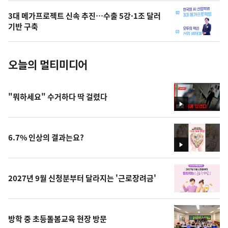
의
3대 메가프로젝트 신속 추진…수출 5강·1조 달러
사
기반 구축
진
오늘의 멀티미디어
"뭐하세요" 수거하다 딱 걸렸다
영
상
6.7% 인상의 결과는요?
영
상
2027년 9월 신청분부터 달라지는 '근로장려금'
방학 중 초등돌봄교육 현장 방문