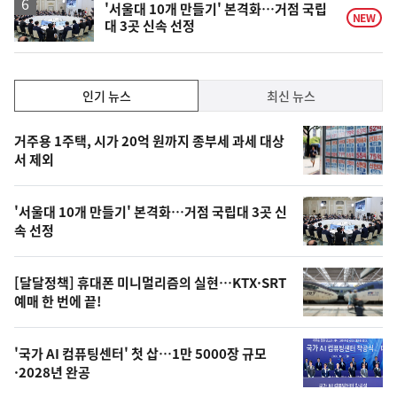
'서울대 10개 만들기' 본격화…거점 국립
NEW
대 3곳 신속 선정
인
인기 뉴스
최신 뉴스
기,
인
기
최
거주용 1주택, 시가 20억 원까지 종부세 과세 대상
뉴
서 제외
신,
스
오
'서울대 10개 만들기' 본격화…거점 국립대 3곳 신
늘
속 선정
의
영
[달달정책] 휴대폰 미니멀리즘의 실현…KTX·SRT
상
예매 한 번에 끝!
,
오
'국가 AI 컴퓨팅센터' 첫 삽…1만 5000장 규모
·2028년 완공
늘