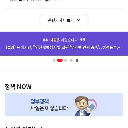
관련기사 더보기
히
단
(설명) 프레시안, "인신매매방지법 걸린 '우즈벡 인력 송출'...성평등부,노동·법무부에 개선 요청" 관련
배
너
영
정
역
책
정책 NOW
NOW,
MY
맞
춤