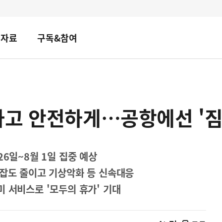
책자료
구독&참여
하고 안전하게…공항에선 '짐
26일~8월 1일 집중 예상
혼잡도 줄이고 기상악화 등 신속대응
 서비스로 '모두의 휴가' 기대