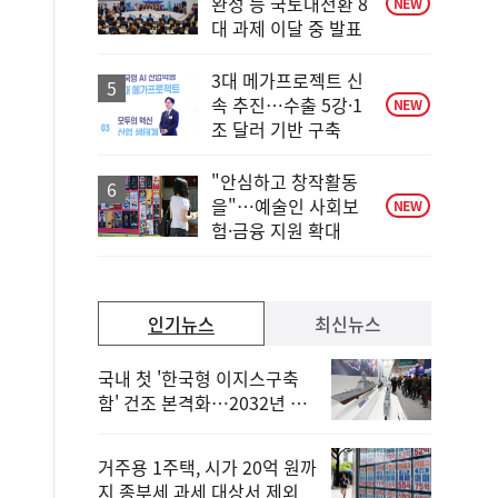
완성 등 국토대전환 8
NEW
대 과제 이달 중 발표
3대 메가프로젝트 신
속 추진…수출 5강·1
NEW
조 달러 기반 구축
"안심하고 창작활동
을"…예술인 사회보
NEW
험·금융 지원 확대
인기뉴스
최신뉴스
국내 첫 '한국형 이지스구축
함' 건조 본격화…2032년 해
군 인도
거주용 1주택, 시가 20억 원까
지 종부세 과세 대상서 제외