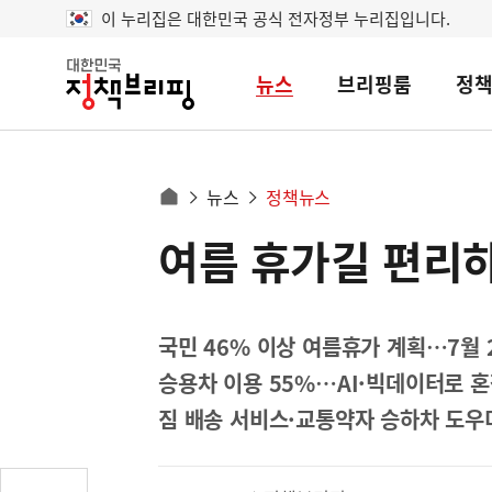
이 누리집은 대한민국 공식 전자정부 누리집입니다.
뉴스
브리핑룸
정
대
한
민
국
정
사
뉴스
정책뉴스
책
홈
브
이
으
여름 휴가길 편리
콘
리
트
로
핑
텐
이
츠
동
영
국민 46% 이상 여름휴가 계획…7월 
경
역
승용차 이용 55%…AI·빅데이터로 
로
짐 배송 서비스·교통약자 승하차 도우미