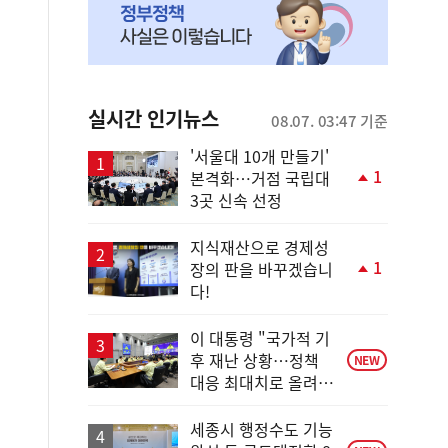
실시간 인기뉴스
08.07. 03:47 기준
'서울대 10개 만들기'
1
본격화…거점 국립대
단
3곳 신속 선정
계
상
승
지식재산으로 경제성
1
장의 판을 바꾸겠습니
단
다!
계
상
승
이 대통령 "국가적 기
후 재난 상황…정책
NEW
대응 최대치로 올려
야"
세종시 행정수도 기능