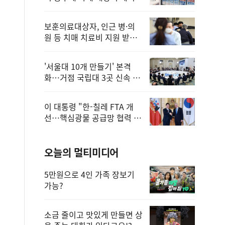
보훈의료대상자, 인근 병·의
원 등 치매 치료비 지원 받을
수 있어
'서울대 10개 만들기' 본격
화…거점 국립대 3곳 신속 선
정
이 대통령 "한-칠레 FTA 개
선…핵심광물 공급망 협력 더
욱 강화"
오늘의 멀티미디어
5만원으로 4인 가족 장보기
가능?
소금 줄이고 맛있게 만들면 상