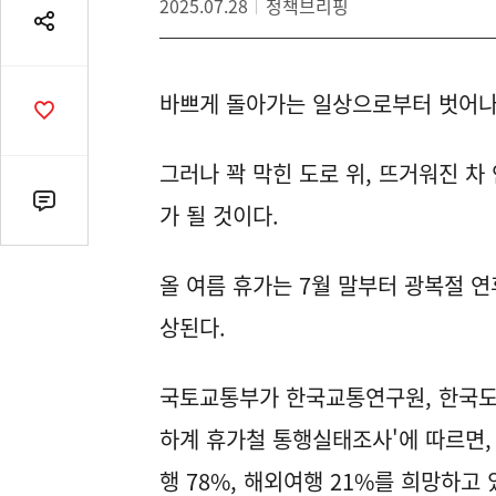
2025.07.28
정책브리핑
공
유
열
바쁘게 돌아가는 일상으로부터 벗어나
기
공
감
수
그러나 꽉 막힌 도로 위, 뜨거워진 차
댓
가 될 것이다.
글
수
올 여름 휴가는 7월 말부터 광복절 연
(클
릭
상된다.
시
댓
국토교통부가 한국교통연구원, 한국도로
글
로
하계 휴가철 통행실태조사'에 따르면,
이
동)
행 78%, 해외여행 21%를 희망하고 