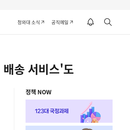
알
청와대 소식
공직메일
림
상
ON
세
검
색
 배송 서비스'도
정책 NOW