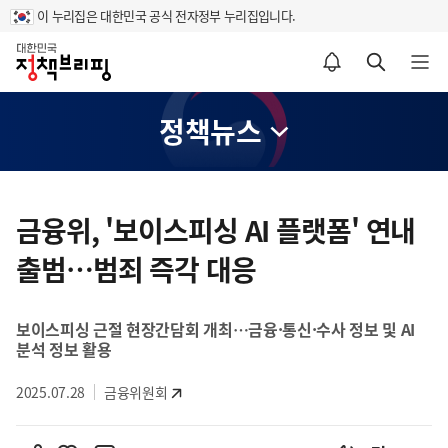
이 누리집은 대한민국 공식 전자정부 누리집입니다.
홈
알림설정 바로가기
검색 바로가기
메뉴 열기
정책뉴스
콘
텐
금융위, '보이스피싱 AI 플랫폼' 연내
츠
출범…범죄 즉각 대응
영
역
보이스피싱 근절 현장간담회 개최…금융·통신·수사 정보 및 AI
분석 정보 활용
2025.07.28
금융위원회