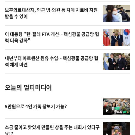
영
보훈의료대상자, 인근 병·의원 등 치매 치료비 지원
상
받을 수 있어
,
오
이 대통령 "한-칠레 FTA 개선…핵심광물 공급망 협
력 더욱 강화"
늘
의
내년부터 아르헨산 원유 수입…핵심광물 공급망 협
사
력 체계 마련
진
오늘의 멀티미디어
5만원으로 4인 가족 장보기 가능?
영
상
소금 줄이고 맛있게 만들면 상을 주는 대회가 있다구
요!?