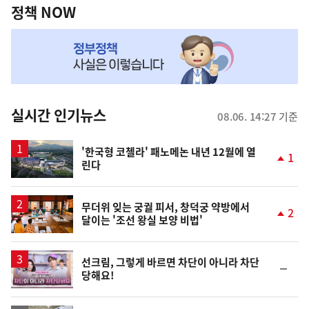
책
정책 NOW
NOW,
MY
맞
춤
뉴
실시간 인기뉴스
08.06. 14:27 기준
스
'한국형 코첼라' 패노메논 내년 12월에 열
1
린다
단
계
상
승
무더위 잊는 궁궐 피서, 창덕궁 약방에서
2
달이는 '조선 왕실 보양 비법'
단
계
상
승
영
선크림, 그렇게 바르면 차단이 아니라 차단
순
당해요!
상
위
동
일