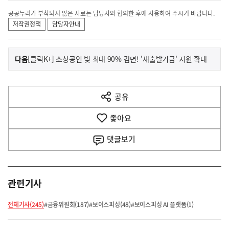
공공누리가 부착되지 않은 자료는 담당자와 협의한 후에 사용하여 주시기 바랍니다.
저작권정책
담당자안내
이
기
다음
[클릭K+] 소상공인 빚 최대 90% 감면! '새출발기금' 지원 확대
사
전
다
공유
열
음
기
좋아요
기
사
댓글
보기
관련기사
전체기사(245)
#금융위원회(187)
#보이스피싱(48)
#보이스피싱 AI 플랫폼(1)