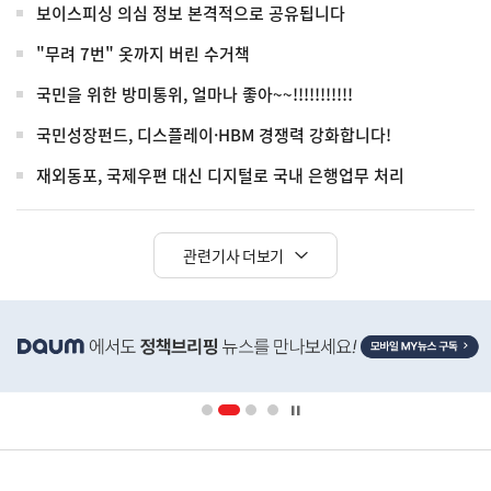
보이스피싱 의심 정보 본격적으로 공유됩니다
"무려 7번" 옷까지 버린 수거책
국민을 위한 방미통위, 얼마나 좋아~~!!!!!!!!!!!
국민성장펀드, 디스플레이·HBM 경쟁력 강화합니다!
재외동포, 국제우편 대신 디지털로 국내 은행업무 처리
관련기사 더보기
히
단
배
너
영
정
역