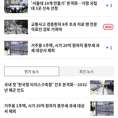
'서울대 10개 만들기' 본격화…거점 국립
3
대 3곳 신속 선정
단
계
하
락
교통사고 경증환자 8주 초과 치료 땐 전문
NEW
의료인 검토 거쳐야
거주용 1주택, 시가 20억 원까지 종부세 과
1
세 대상서 제외
단
계
하
락
인
인기 뉴스
최신 뉴스
기,
인
기
최
국내 첫 '한국형 이지스구축함' 건조 본격화…2032
뉴
년 해군 인도
신,
스
오
거주용 1주택, 시가 20억 원까지 종부세 과세 대상
늘
서 제외
의