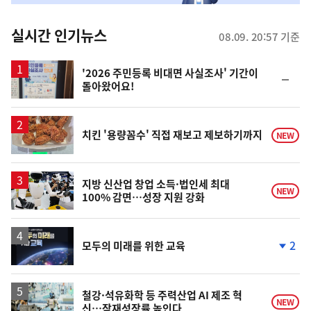
춤
뉴
실시간 인기뉴스
08.09. 20:57 기준
스
'2026 주민등록 비대면 사실조사' 기간이
순
돌아왔어요!
위
동
일
치킨 '용량꼼수' 직접 재보고 제보하기까지
NEW
지방 신산업 창업 소득·법인세 최대
NEW
100% 감면…성장 지원 강화
2
모두의 미래를 위한 교육
단
계
하
락
철강·석유화학 등 주력산업 AI 제조 혁
NEW
신…잠재성장률 높인다