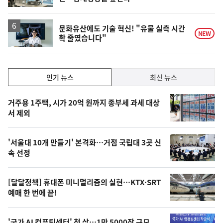
문화유산에도 기술 혁신! "유물 실측 시간
NEW
확 줄였습니다"
인
인기 뉴스
최신 뉴스
기,
인
기
최
거주용 1주택, 시가 20억 원까지 종부세 과세 대상
뉴
서 제외
신,
스
오
'서울대 10개 만들기' 본격화…거점 국립대 3곳 신
늘
속 선정
의
영
[달달정책] 휴대폰 미니멀리즘의 실현…KTX·SRT
상
예매 한 번에 끝!
,
'국가 AI 컴퓨팅센터' 첫 삽…1만 5000장 규모