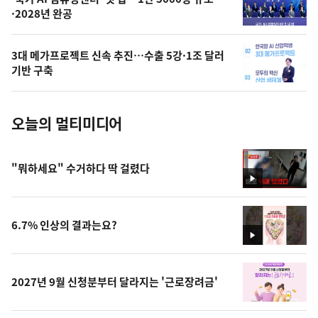
오
·2028년 완공
늘
의
3대 메가프로젝트 신속 추진…수출 5강·1조 달러
사
기반 구축
진
오늘의 멀티미디어
"뭐하세요" 수거하다 딱 걸렸다
영
상
6.7% 인상의 결과는요?
영
상
2027년 9월 신청분부터 달라지는 '근로장려금'