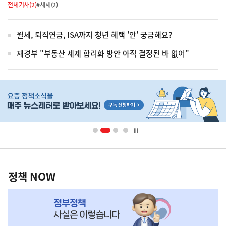
전체기사(2)
#세제(2)
월세, 퇴직연금, ISA까지 청년 혜택 '안' 궁금해요?
재경부 "부동산 세제 합리화 방안 아직 결정된 바 없어"
히
단
배
너
영
정
역
책
정책 NOW
NOW,
MY
맞