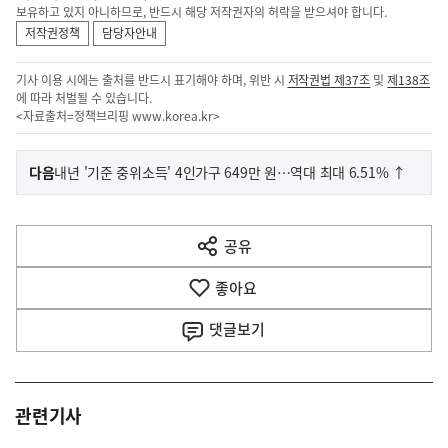
보유하고 있지 아니하므로, 반드시 해당 저작권자의 허락을 받으셔야 합니다.
저작권정책
담당자안내
기사 이용 시에는 출처를 반드시 표기해야 하며, 위반 시
저작권법 제37조
및
제138조
에 따라 처벌될 수 있습니다.
<자료출처=정책브리핑
www.korea.kr
>
이
기
다음
내년 '기준 중위소득' 4인가구 649만 원…역대 최대 6.51% ↑
사
전
다
공유
열
음
기
좋아요
기
사
댓글
보기
관련기사