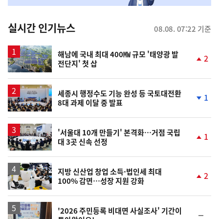
춤
뉴
실시간 인기뉴스
08.08. 07:22 기준
스
해남에 국내 최대 400㎿ 규모 '태양광 발
2
전단지' 첫 삽
단
계
상
승
세종시 행정수도 기능 완성 등 국토대전환
1
8대 과제 이달 중 발표
단
계
하
락
'서울대 10개 만들기' 본격화…거점 국립
1
대 3곳 신속 선정
단
계
상
승
지방 신산업 창업 소득·법인세 최대
2
100% 감면…성장 지원 강화
단
계
상
승
'2026 주민등록 비대면 사실조사' 기간이
순