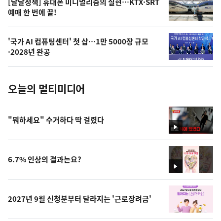
오
[달달정책] 휴대폰 미니멀리즘의 실현…KTX·SRT
예매 한 번에 끝!
늘
의
'국가 AI 컴퓨팅센터' 첫 삽…1만 5000장 규모
사
·2028년 완공
진
오늘의 멀티미디어
"뭐하세요" 수거하다 딱 걸렸다
영
상
6.7% 인상의 결과는요?
영
상
2027년 9월 신청분부터 달라지는 '근로장려금'