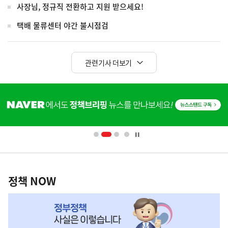
사장님, 정규직 전환하고 지원 받으세요!
택배 물류센터 야간 불시점검
관련기사 더보기
히
단
배
너
영
정
역
책
정책 NOW
NOW,
MY
맞