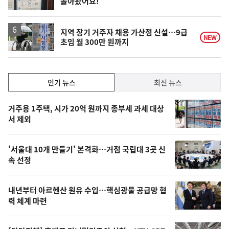
돌아왔어요!
위
동
일
지역 장기 거주자 채용 가산점 신설…9급
NEW
초임 월 300만 원까지
인
인기 뉴스
최신 뉴스
기,
인
기
최
거주용 1주택, 시가 20억 원까지 종부세 과세 대상
뉴
서 제외
신,
스
오
'서울대 10개 만들기' 본격화…거점 국립대 3곳 신
늘
속 선정
의
영
내년부터 아르헨산 원유 수입…핵심광물 공급망 협
상
력 체계 마련
,