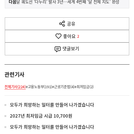
기
다음
달 궤도선 '다누리' 발사 3년…세계 4번째 '달 전체 지도' 완성
사
전
다
공유
열
음
기
좋아요
기
2
사
댓글
보기
관련기사
전체기사(224)
#고용노동부(191)
#근로기준법(4)
#최저임금(2)
모두가 희망하는 일터를 만들어 나가겠습니다
2027년 최저임금 시급 10,700원
모두가 희망하는 일터를 만들어 나가겠습니다