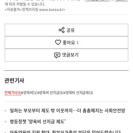
에 따라 처벌될 수 있습니다.
<자료출처=정책브리핑
www.korea.kr
>
이
전
공유
열
다
기
좋아요
1
음
댓글
보기
기
사
관련기사
전체기사(5)
#양육비(1)
#양육비 선지급(3)
#양육비 선지급제(3)
일하는 부모부터 제도 밖 이웃까지…더 촘촘해지는 사회안전망
평등정챗 '양육비 선지급 제도'
아동양육비 지원 확대, 한부모가족의 부담을 덜어드렸습니다