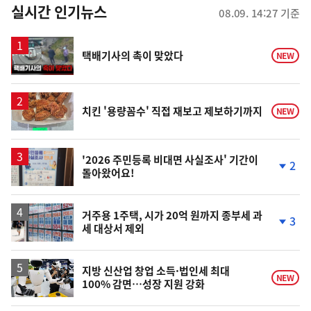
뉴
실시간 인기뉴스
08.09. 14:27 기준
스
영
택배기사의 촉이 맞았다
NEW
상
치킨 '용량꼼수' 직접 재보고 제보하기까지
NEW
'2026 주민등록 비대면 사실조사' 기간이
2
돌아왔어요!
단
계
하
락
거주용 1주택, 시가 20억 원까지 종부세 과
3
세 대상서 제외
단
계
하
락
지방 신산업 창업 소득·법인세 최대
NEW
100% 감면…성장 지원 강화