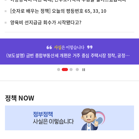
[숫자로 배우는 정책] 오늘의 평등번호 65, 33, 10
양육비 선지급금 회수가 시작됐다고?
히
단
(보도설명) 금번 종합부동산세 개편은 거주 중심 주택시장 정착, 공정과세 및 과세형평 제고를 위한 것입니다.
배
너
영
정
역
책
정책 NOW
NOW,
MY
맞
춤