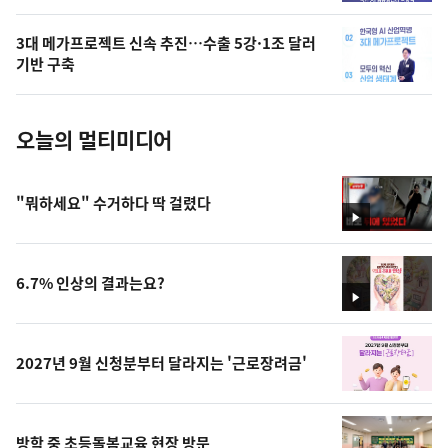
의
3대 메가프로젝트 신속 추진…수출 5강·1조 달러
사
기반 구축
진
오늘의 멀티미디어
"뭐하세요" 수거하다 딱 걸렸다
영
상
6.7% 인상의 결과는요?
영
상
2027년 9월 신청분부터 달라지는 '근로장려금'
방학 중 초등돌봄교육 현장 방문