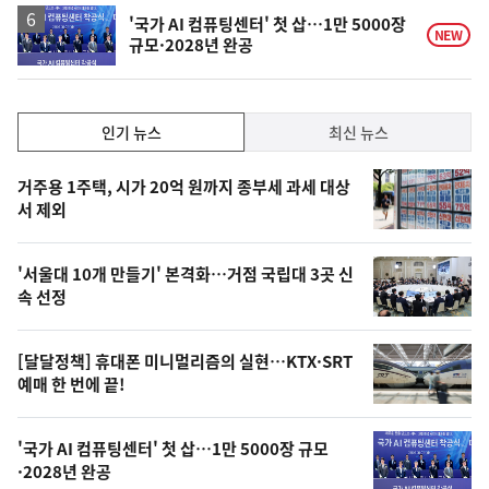
'국가 AI 컴퓨팅센터' 첫 삽…1만 5000장
NEW
규모·2028년 완공
인
인기 뉴스
최신 뉴스
기,
인
기
최
거주용 1주택, 시가 20억 원까지 종부세 과세 대상
뉴
서 제외
신,
스
오
'서울대 10개 만들기' 본격화…거점 국립대 3곳 신
늘
속 선정
의
영
[달달정책] 휴대폰 미니멀리즘의 실현…KTX·SRT
상
예매 한 번에 끝!
,
오
'국가 AI 컴퓨팅센터' 첫 삽…1만 5000장 규모
·2028년 완공
늘