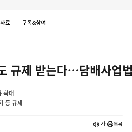
책자료
구독&참여
'도 규제 받는다…담배사업법
폭 확대
지 등 규제
시작
열기
목록