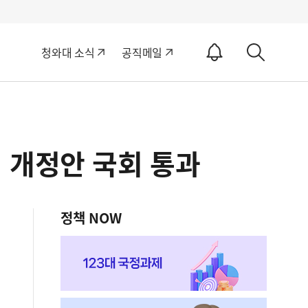
알
청와대 소식
공직메일
림
상
ON
세
검
색
 개정안 국회 통과
정책 NOW