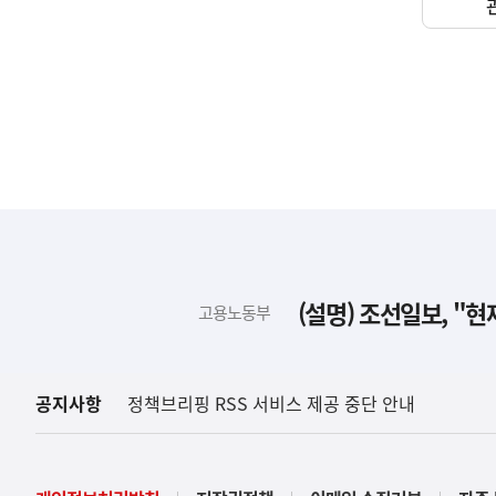
하
단
배
(설명) 조선일보, "
고용노동부
너
영
역
공지사항
정책브리핑 RSS 서비스 제공 중단 안내