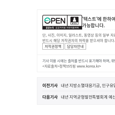
'텍스트'에 한하
가능합니다.
단, 사진, 이미지, 일러스트, 동영상 등의 일부
반드시 해당 저작권자의 허락을 받으셔야 합니다
저작권정책
담당자안내
기사 이용 시에는 출처를 반드시 표기해야 하며, 위
<자료출처=정책브리핑 www.korea.kr>
이
이전기사
내년 지방소멸대응기금, 인구유입
전
다음기사
내년 지역균형발전특별회계 예산 
다
음
기