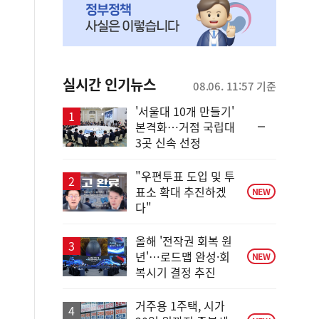
실시간 인기뉴스
08.06. 11:57 기준
'서울대 10개 만들기'
순
본격화…거점 국립대
위
3곳 신속 선정
동
일
"우편투표 도입 및 투
표소 확대 추진하겠
NEW
다"
올해 '전작권 회복 원
년'…로드맵 완성·회
NEW
복시기 결정 추진
거주용 1주택, 시가