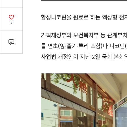
유
열
합성니코틴을 원료로 하는 액상형 전자
기
공
3
감
수
기획재정부와 보건복지부 등 관계부처는
댓
를 연초(잎·줄기·뿌리 포함)나 니코틴
글
사업법 개정안이 지난 2일 국회 본회
수
(클
릭
시
댓
글
로
이
동)