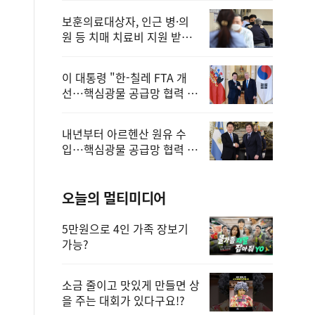
보훈의료대상자, 인근 병·의
원 등 치매 치료비 지원 받을
수 있어
이 대통령 "한-칠레 FTA 개
선…핵심광물 공급망 협력 더
욱 강화"
내년부터 아르헨산 원유 수
입…핵심광물 공급망 협력 체
계 마련
오늘의 멀티미디어
5만원으로 4인 가족 장보기
가능?
소금 줄이고 맛있게 만들면 상
을 주는 대회가 있다구요!?