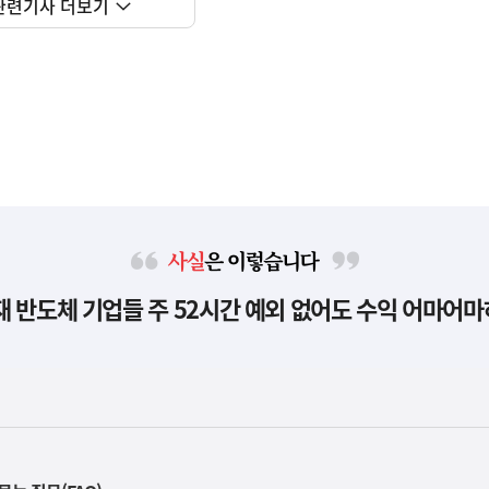
관련기사 더보기
사
현재 반도체 기업들 주 52시간 예외 없어도 수익 어마어마
실
은
이
렇
습
니
다