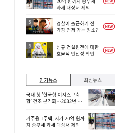
20억 원까지 종부세
NEW
과세 대상서 제외
경찰이 출근하기 전
NEW
가장 먼저 가는 장소?
신규 건설원전에 대한
NEW
효율적 안전성 확인
인기뉴스
최신뉴스
국내 첫 '한국형 이지스구축
함' 건조 본격화…2032년 해
군 인도
거주용 1주택, 시가 20억 원까
지 종부세 과세 대상서 제외