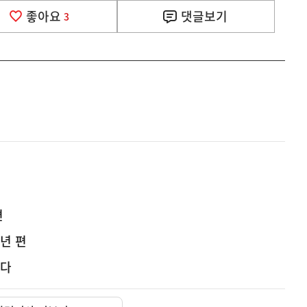
좋아요
댓글
보기
3
편
년 편
히다