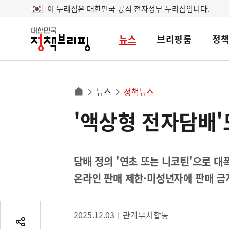
이 누리집은 대한민국 공식 전자정부 누리집입니다.
뉴스
브리핑룸
정
대
한
민
국
정
사
뉴스
정책뉴스
책
홈
브
이
으
'액상형 전자담배
콘
리
트
로
핑
텐
이
츠
동
영
담배 정의 '연초 또는 니코틴'으로 대
경
역
온라인 판매 제한·미성년자에 판매 금
로
2025.12.03
관계부처합동
공