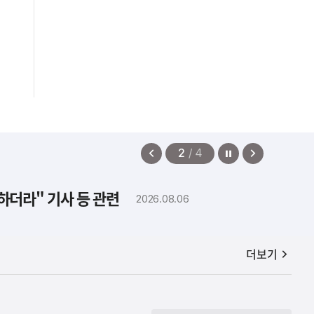
정지
이
다
2
/
4
전
음
보
보
하더라" 기사 등 관련
2026.08.06
기
기
공지사항
더보기