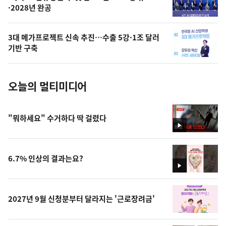
·2028년 완공
늘
의
3대 메가프로젝트 신속 추진…수출 5강·1조 달러
사
기반 구축
진
오늘의 멀티미디어
"뭐하세요" 수거하다 딱 걸렸다
영
상
6.7% 인상의 결과는요?
영
상
2027년 9월 신청분부터 달라지는 '근로장려금'