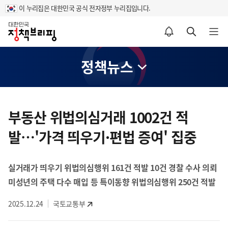
이 누리집은 대한민국 공식 전자정부 누리집입니다.
홈
알림설정 바로가기
검색 바로가기
메뉴 열기
정책뉴스
콘
텐
부동산 위법의심거래 1002건 적
츠
발…'가격 띄우기·편법 증여' 집중
영
역
실거래가 띄우기 위법의심행위 161건 적발 10건 경찰 수사 의뢰
미성년의 주택 다수 매입 등 특이동향 위법의심행위 250건 적발
2025.12.24
국토교통부