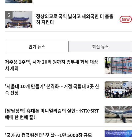
동
일
정상외교로 국익 넓히고 재외국민 더 촘촘
NEW
히 지킨다
인
인기 뉴스
최신 뉴스
기,
인
기
최
거주용 1주택, 시가 20억 원까지 종부세 과세 대상
뉴
서 제외
신,
스
오
'서울대 10개 만들기' 본격화…거점 국립대 3곳 신
늘
속 선정
의
영
[달달정책] 휴대폰 미니멀리즘의 실현…KTX·SRT
상
예매 한 번에 끝!
,
오
'국가 AI 컴퓨팅센터' 첫 삽…1만 5000장 규모