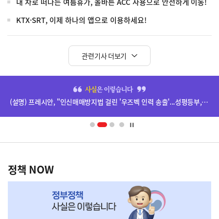
내 차로 떠나는 여름휴가, 올바른 ACC 사용으로 안전하게 이동!
KTX·SRT, 이제 하나의 앱으로 이용하세요!
관련기사 더보기
히
단
(설명) 프레시안, "인신매매방지법 걸린 '우즈벡 인력 송출'...성평등부,노동·법무부에 개선 요청" 관련
배
너
영
정
역
책
정책 NOW
NOW,
MY
맞