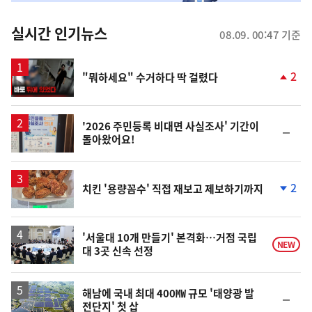
춤
뉴
실시간 인기뉴스
08.09. 00:47 기준
스
영
2
"뭐하세요" 수거하다 딱 걸렸다
상
단
계
상
승
'2026 주민등록 비대면 사실조사' 기간이
순
돌아왔어요!
위
동
일
2
치킨 '용량꼼수' 직접 재보고 제보하기까지
단
계
하
락
'서울대 10개 만들기' 본격화…거점 국립
NEW
대 3곳 신속 선정
해남에 국내 최대 400㎿ 규모 '태양광 발
순
전단지' 첫 삽
위