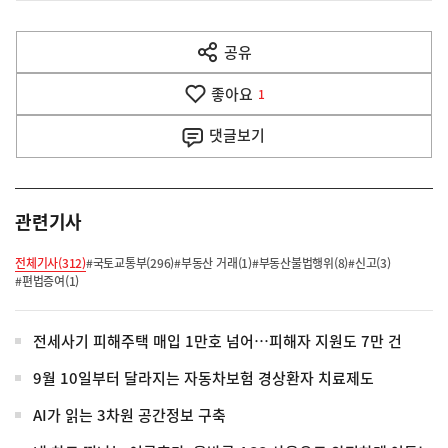
전
다
공유
열
음
기
좋아요
기
1
사
댓글
보기
관련기사
전체기사(312)
#국토교통부(296)
#부동산 거래(1)
#부동산불법행위(8)
#신고(3)
#편법증여(1)
전세사기 피해주택 매입 1만호 넘어…피해자 지원도 7만 건
9월 10일부터 달라지는 자동차보험 경상환자 치료제도
AI가 읽는 3차원 공간정보 구축