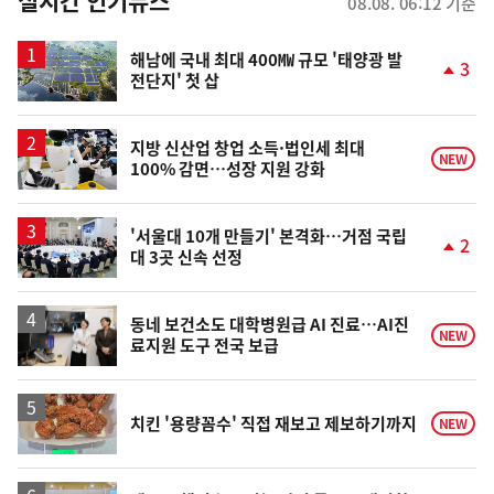
뉴
실시간 인기뉴스
08.08. 06:12 기준
스
해남에 국내 최대 400㎿ 규모 '태양광 발
3
전단지' 첫 삽
단
계
상
승
지방 신산업 창업 소득·법인세 최대
NEW
100% 감면…성장 지원 강화
'서울대 10개 만들기' 본격화…거점 국립
2
대 3곳 신속 선정
단
계
상
승
동네 보건소도 대학병원급 AI 진료…AI진
NEW
료지원 도구 전국 보급
치킨 '용량꼼수' 직접 재보고 제보하기까지
NEW