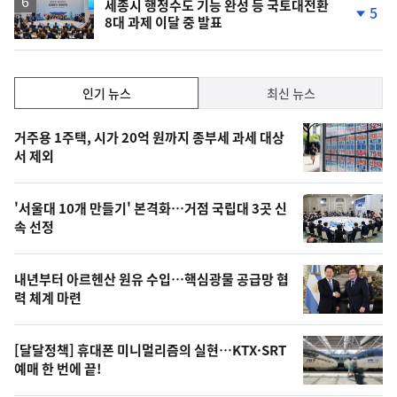
세종시 행정수도 기능 완성 등 국토대전환
5
8대 과제 이달 중 발표
단
계
하
락
인
인기 뉴스
최신 뉴스
기,
인
기
최
거주용 1주택, 시가 20억 원까지 종부세 과세 대상
뉴
서 제외
신,
스
오
'서울대 10개 만들기' 본격화…거점 국립대 3곳 신
늘
속 선정
의
영
내년부터 아르헨산 원유 수입…핵심광물 공급망 협
상
력 체계 마련
,
오
[달달정책] 휴대폰 미니멀리즘의 실현…KTX·SRT
예매 한 번에 끝!
늘