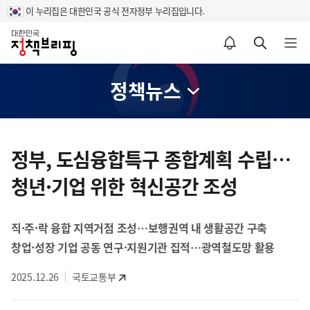
이 누리집은 대한민국 공식 전자정부 누리집입니다.
홈
알림설정 바로가기
검색 바로가기
메뉴 열기
정책뉴스
콘
텐
정부, 도심융합특구 종합계획 수립…
츠
청년·기업 위한 혁신공간 조성
영
역
직·주·락 융합 지역거점 조성…보행권역 내 생활공간 구축
창업·성장 기업 공동 연구·지원기관 집적…광역철도망 활용
2025.12.26
국토교통부