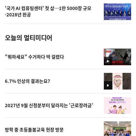
의
'국가 AI 컴퓨팅센터' 첫 삽…1만 5000장 규모
사
·2028년 완공
진
오늘의 멀티미디어
"뭐하세요" 수거하다 딱 걸렸다
영
상
6.7% 인상의 결과는요?
영
상
2027년 9월 신청분부터 달라지는 '근로장려금'
방학 중 초등돌봄교육 현장 방문