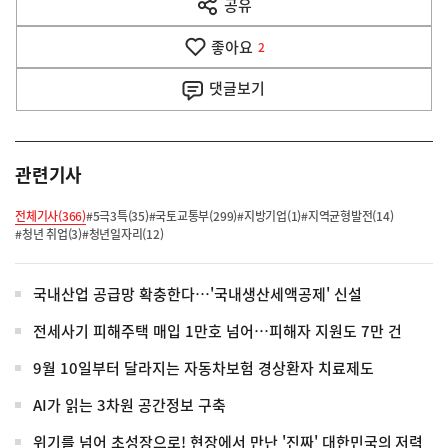
공유
열
음
기
좋아요
기
2
사
댓글
보기
관련기사
전체기사(366)
#5극3특(35)
#국토교통부(299)
#지방기업(1)
#지역균형발전(14)
#청년 취업(3)
#청년일자리(12)
국내산업 공급망 확충한다…'국내생산세액공제' 신설
전세사기 피해주택 매입 1만호 넘어…피해자 지원도 7만 건
9월 10일부터 달라지는 자동차보험 경상환자 치료제도
AI가 읽는 3차원 공간정보 구축
위기를 넘어 초성장으로! 현장에서 만난 '진짜' 대한민국의 저력