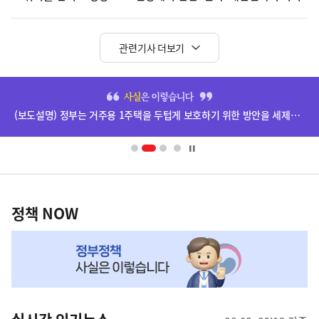
관련기사 더보기
히
단
(보도설명) 정부는 거주용 1주택을 두텁게 보호하기 위한 방안을 세제개편안에 담았습니다.
배
너
영
정
역
책
정책 NOW
NOW,
MY
맞
춤