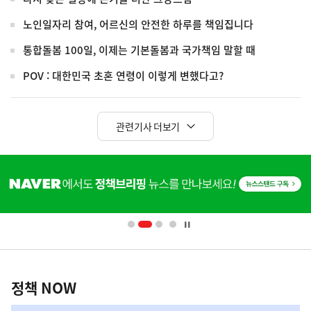
노인일자리 참여, 어르신의 안전한 하루를 책임집니다
통합돌봄 100일, 이제는 기본돌봄과 국가책임 말할 때
POV : 대한민국 초혼 연령이 이렇게 변했다고?
관련기사 더보기
히
단
배
너
영
정
역
책
정책 NOW
NOW,