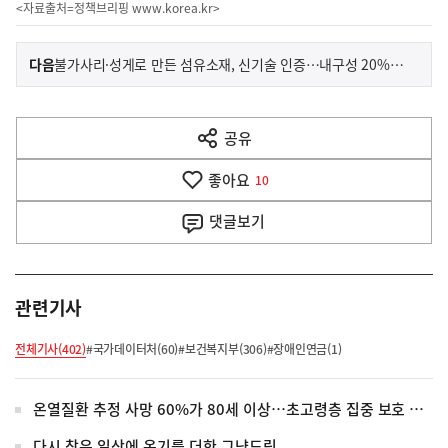
<자료출처=정책브리핑
www.korea.kr
>
이
기
다음
불가사리·성게로 만든 섬유소재, 신기술 인증…내구성 20% 향상
사
전
다
공유
열
음
기
좋아요
기
10
사
댓글
보기
관련기사
전체기사(402)
#국가데이터처(60)
#보건복지부(306)
#장애인연금(1)
온열질환 추정 사망 60%가 80세 이상…초고령층 집중 보호 강화
다시 찾은 일상에 온기를 더한 그냥드림