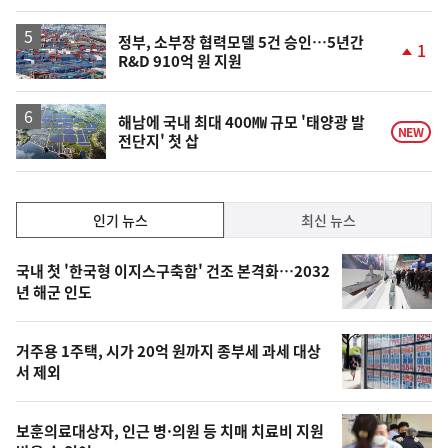
동
일
정부, 소부장 협력모델 5건 승인…5년간
1
R&D 910억 원 지원
단
계
상
승
해남에 국내 최대 400㎿ 규모 '태양광 발
NEW
전단지' 첫 삽
인
인기 뉴스
최신 뉴스
기,
인
기
최
국내 첫 '한국형 이지스구축함' 건조 본격화…2032
뉴
년 해군 인도
신,
스
오
거주용 1주택, 시가 20억 원까지 종부세 과세 대상
늘
서 제외
의
영
보훈의료대상자, 인근 병·의원 등 치매 치료비 지원