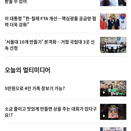
상
받을 수 있어
,
오
이 대통령 "한-칠레 FTA 개선…핵심광물 공급망 협
력 더욱 강화"
늘
의
'서울대 10개 만들기' 본격화…거점 국립대 3곳 신
사
속 선정
진
오늘의 멀티미디어
5만원으로 4인 가족 장보기 가능?
영
상
소금 줄이고 맛있게 만들면 상을 주는 대회가 있다구
요!?
영
상