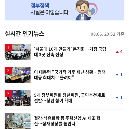
MY
맞
춤
뉴
실시간 인기뉴스
08.06. 20:52 기준
스
'서울대 10개 만들기' 본격화…거점 국립
4
대 3곳 신속 선정
단
계
상
승
이 대통령 "국가적 기후 재난 상황…정책
1
대응 최대치로 올려야"
단
계
하
락
5개 정부위원회 청년위원, 국민추천제로
1
선발…청년 참여 확대
단
계
하
락
철강·석유화학 등 주력산업 AI 제조 혁
순
신…잠재성장률 높인다
위