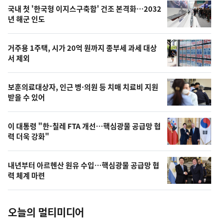
기
최
국내 첫 '한국형 이지스구축함' 건조 본격화…2032
뉴
년 해군 인도
신,
스
오
거주용 1주택, 시가 20억 원까지 종부세 과세 대상
늘
서 제외
의
영
보훈의료대상자, 인근 병·의원 등 치매 치료비 지원
상
받을 수 있어
,
오
이 대통령 "한-칠레 FTA 개선…핵심광물 공급망 협
력 더욱 강화"
늘
의
내년부터 아르헨산 원유 수입…핵심광물 공급망 협
사
력 체계 마련
진
오늘의 멀티미디어