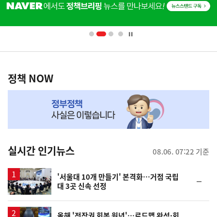
단
배
너
영
정
역
책
정책 NOW
NOW,
MY
맞
춤
뉴
실시간 인기뉴스
08.06. 07:22 기준
스
'서울대 10개 만들기' 본격화…거점 국립
순
대 3곳 신속 선정
위
동
일
올해 '전작권 회복 원년'…로드맵 완성·회