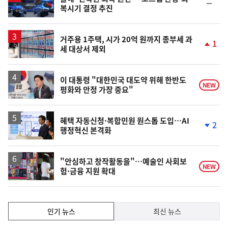
순
복시기 결정 추진
위
동
일
거주용 1주택, 시가 20억 원까지 종부세 과
1
세 대상서 제외
단
계
상
승
이 대통령 "대한민국 대도약 위해 한반도
NEW
평화와 안정 가장 중요"
혜택 자동신청·복합민원 원스톱 도입…AI
2
행정혁신 본격화
단
계
하
락
"안심하고 창작활동을"…예술인 사회보
NEW
험·금융 지원 확대
인
인기 뉴스
최신 뉴스
기,
인