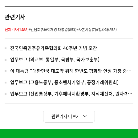
사
관련기사
전체기사(1488)
#간담회(8)
#이재명 대통령(853)
#자본시장(7)
#청와대(858)
전국민족민주유가족협의회 40주년 기념 오찬
업무보고 (외교부, 통일부, 국방부, 국가보훈부)
이 대통령 "대한민국 대도약 위해 한반도 평화와 안정 가장 중요"
업무보고 (고용노동부, 중소벤처기업부, 공정거래위원회)
업무보고 (산업통상부, 기후에너지환경부, 지식재산처, 원자력안전위원회, 기상청)
관련기사 더보기
히