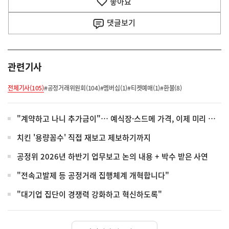
좋아요
기
사
댓글
보기
관련기사
전체기사(105)
#공정거래위원회(104)
#멤버십(1)
#티켓예매(1)
#환불(8)
"계약하고 나니 추가금이"… 예식장·스드메 가격, 이제 미리 공개해야
치킨 '용량꼼수' 직접 재보고 제보하기까지
공정위 2026년 하반기 업무보고 논의 내용 + 박수 받은 사연
"전속고발제 등 공정거래 집행체계 개혁합니다"
"대기업 집단이 경쟁력 강화하고 혁신하도록"