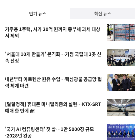
인
인기 뉴스
최신 뉴스
기,
인
기
최
거주용 1주택, 시가 20억 원까지 종부세 과세 대상
뉴
서 제외
신,
스
오
'서울대 10개 만들기' 본격화…거점 국립대 3곳 신
늘
속 선정
의
영
내년부터 아르헨산 원유 수입…핵심광물 공급망 협
상
력 체계 마련
,
오
[달달정책] 휴대폰 미니멀리즘의 실현…KTX·SRT
예매 한 번에 끝!
늘
의
'국가 AI 컴퓨팅센터' 첫 삽…1만 5000장 규모
사
·2028년 완공