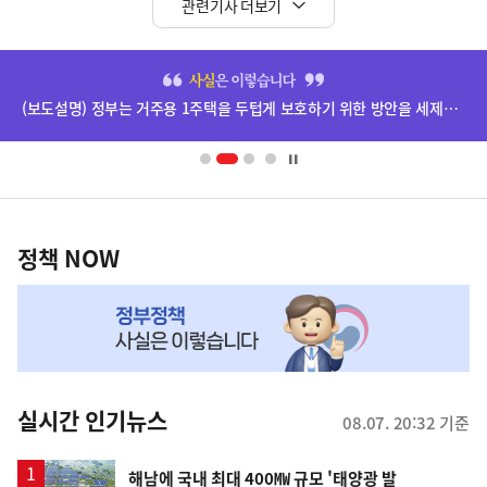
관련기사 더보기
히
단
(보도설명) 정부는 거주용 1주택을 두텁게 보호하기 위한 방안을 세제개편안에 담았습니다.
배
너
영
정
역
책
정책 NOW
NOW,
MY
맞
춤
뉴
실시간 인기뉴스
08.07. 20:32 기준
스
해남에 국내 최대 400㎿ 규모 '태양광 발
순