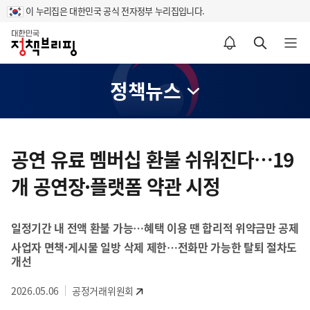
이 누리집은 대한민국 공식 전자정부 누리집입니다.
홈
알림설정 바로가기
검색 바로가기
메뉴 열기
정책뉴스
콘
텐
공연 유료 멤버십 환불 쉬워진다…19
츠
개 공연장·플랫폼 약관 시정
영
역
일정기간 내 전액 환불 가능…혜택 이용 땐 합리적 위약금만 공제
사업자 면책·게시물 일방 삭제 제한…전화만 가능한 탈퇴 절차도
개선
2026.05.06
공정거래위원회