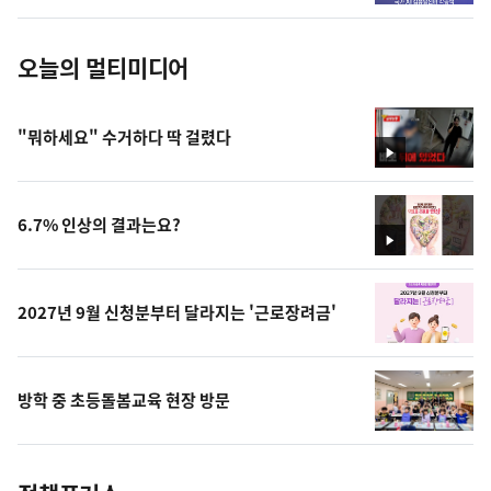
진
오늘의 멀티미디어
"뭐하세요" 수거하다 딱 걸렸다
영
상
6.7% 인상의 결과는요?
영
상
2027년 9월 신청분부터 달라지는 '근로장려금'
방학 중 초등돌봄교육 현장 방문