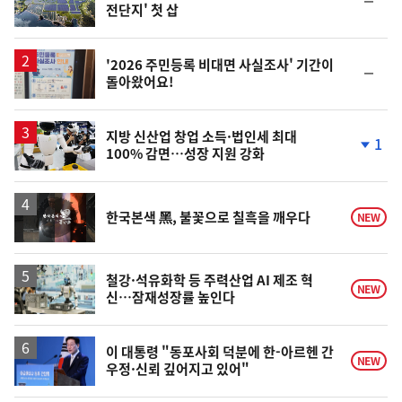
전단지' 첫 삽
위
동
일
'2026 주민등록 비대면 사실조사' 기간이
순
돌아왔어요!
위
동
일
지방 신산업 창업 소득·법인세 최대
1
100% 감면…성장 지원 강화
단
계
하
락
영
한국본색 黑, 불꽃으로 칠흑을 깨우다
NEW
상
철강·석유화학 등 주력산업 AI 제조 혁
NEW
신…잠재성장률 높인다
이 대통령 "동포사회 덕분에 한-아르헨 간
NEW
우정·신뢰 깊어지고 있어"