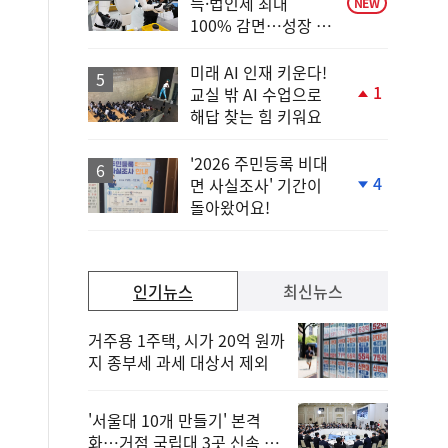
득·법인세 최대
NEW
100% 감면…성장 지
원 강화
미래 AI 인재 키운다!
1
교실 밖 AI 수업으로
단
해답 찾는 힘 키워요
계
상
승
'2026 주민등록 비대
4
면 사실조사' 기간이
단
돌아왔어요!
계
하
락
인기뉴스
최신뉴스
거주용 1주택, 시가 20억 원까
지 종부세 과세 대상서 제외
'서울대 10개 만들기' 본격
화…거점 국립대 3곳 신속 선