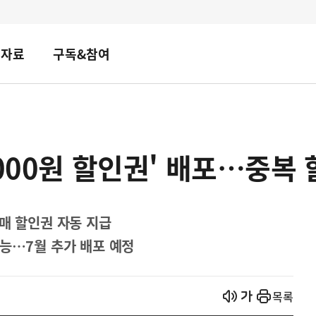
책자료
구독&참여
000원 할인권' 배포…중복 
매 할인권 자동 지급
가능…7월 추가 배포 예정
열기
열기
목록