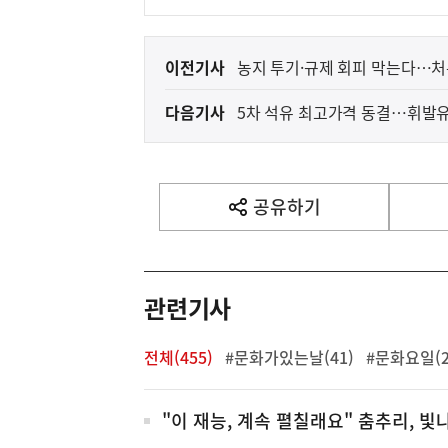
이
이전기사
농지 투기·규제 회피 막는다…처
전
다음기사
5차 석유 최고가격 동결…휘발유 
다
음
기
사
공유하기
열
기
영
역
관련기사
전체(455)
#문화가있는날(41)
#문화요일(2
전
"이 재능, 계속 펼칠래요" 춤추리, 빛