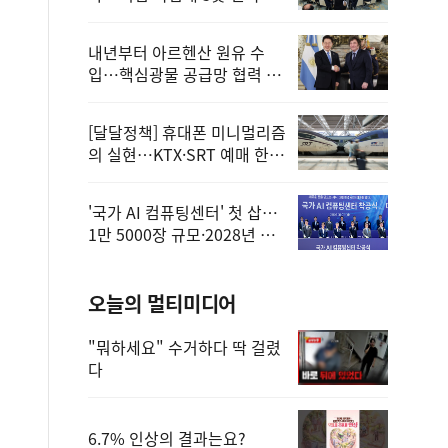
정
내년부터 아르헨산 원유 수
입…핵심광물 공급망 협력 체
계 마련
[달달정책] 휴대폰 미니멀리즘
의 실현…KTX·SRT 예매 한
번에 끝!
'국가 AI 컴퓨팅센터' 첫 삽…
1만 5000장 규모·2028년 완
공
오늘의 멀티미디어
"뭐하세요" 수거하다 딱 걸렸
다
6.7% 인상의 결과는요?