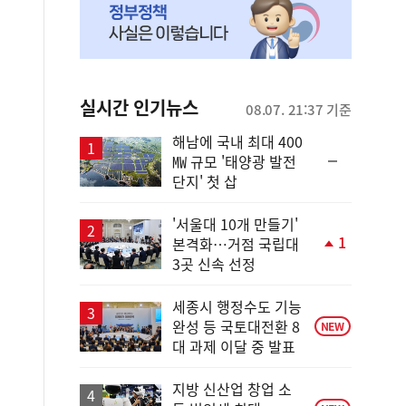
실시간 인기뉴스
08.07. 21:37 기준
해남에 국내 최대 400
순
㎿ 규모 '태양광 발전
위
단지' 첫 삽
동
일
'서울대 10개 만들기'
1
본격화…거점 국립대
단
3곳 신속 선정
계
상
승
세종시 행정수도 기능
완성 등 국토대전환 8
NEW
대 과제 이달 중 발표
지방 신산업 창업 소