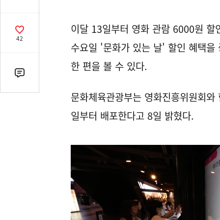
유
열
이달 13일부터 영화 관람 6000원 
기
공
42
감
수요일 '문화가 있는 날' 할인 혜택을
수
한 편을 볼 수 있다.
댓
글
문화체육관광부는 영화진흥위원회와 함께 
수
(클
일부터 배포한다고 8일 밝혔다.
릭
시
댓
글
로
이
동)