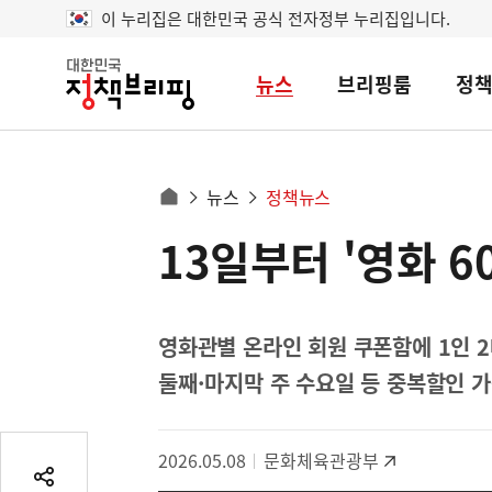
이 누리집은 대한민국 공식 전자정부 누리집입니다.
뉴스
브리핑룸
정
대
한
민
국
정
사
뉴스
정책뉴스
책
홈
브
이
으
13일부터 '영화 6
콘
리
트
로
핑
텐
이
츠
동
영
영화관별 온라인 회원 쿠폰함에 1인 2
경
역
둘째·마지막 주 수요일 등 중복할인 
로
2026.05.08
문화체육관광부
공