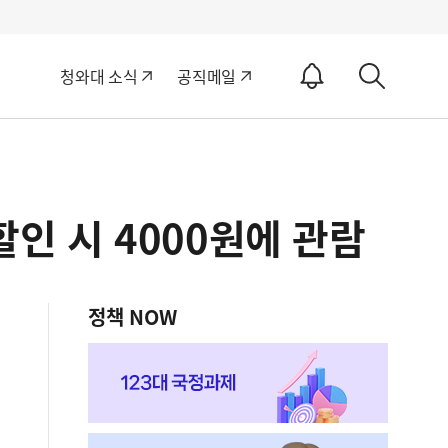
알
청와대 소식
공직메일
림
상
ON
세
검
색
할인 시 4000원에 관람
정책 NOW