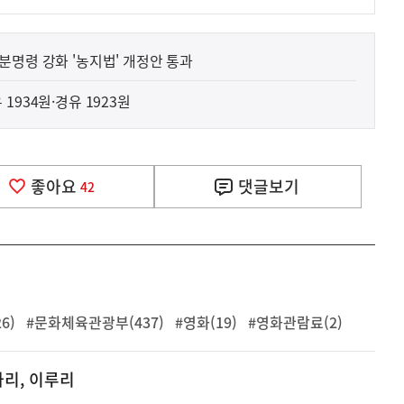
분명령 강화 '농지법' 개정안 통과
1934원·경유 1923원
좋아요
댓글
보기
42
6)
#문화체육관광부(437)
#영화(19)
#영화관람료(2)
나리, 이루리