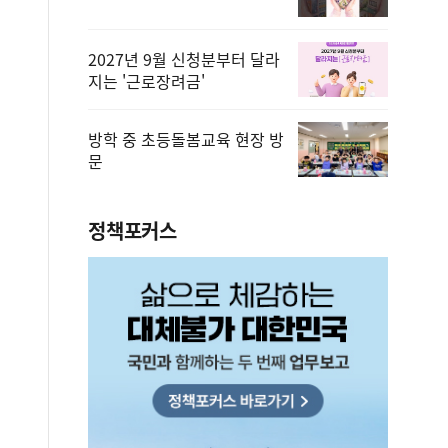
2027년 9월 신청분부터 달라
지는 '근로장려금'
방학 중 초등돌봄교육 현장 방
문
정책포커스