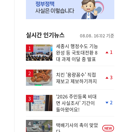
실시간 인기뉴스
08.08. 16:02 기준
세종시 행정수도 기능
1
완성 등 국토대전환 8
단
대 과제 이달 중 발표
계
상
승
치킨 '용량꼼수' 직접
3
재보고 제보하기까지
단
계
상
'2026 주민등록 비대
승
2
면 사실조사' 기간이
단
돌아왔어요!
계
하
락
택배기사의 촉이 맞았
NEW
다