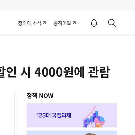
알
청와대 소식
공직메일
림
상
ON
세
검
색
할인 시 4000원에 관람
정책 NOW