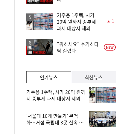
거주용 1주택, 시가
1
20억 원까지 종부세
단
과세 대상서 제외
계
상
승
"뭐하세요" 수거하다
NEW
딱 걸렸다
인기뉴스
최신뉴스
거주용 1주택, 시가 20억 원까
지 종부세 과세 대상서 제외
'서울대 10개 만들기' 본격
화…거점 국립대 3곳 신속 선
정