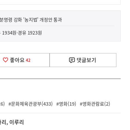
분명령 강화 '농지법' 개정안 통과
1934원·경유 1923원
좋아요
댓글
보기
42
6)
#문화체육관광부(433)
#영화(19)
#영화관람료(2)
나리, 이루리