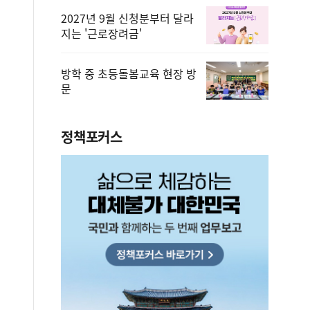
2027년 9월 신청분부터 달라
지는 '근로장려금'
방학 중 초등돌봄교육 현장 방
문
정책포커스