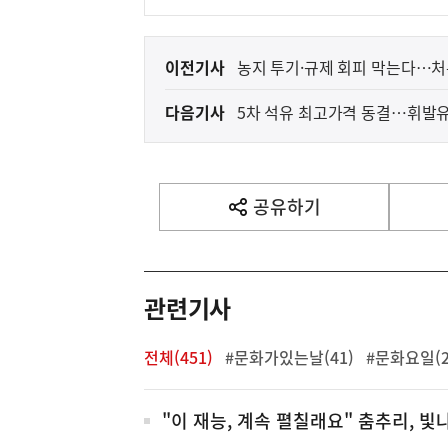
이
이전기사
농지 투기·규제 회피 막는다…처
전
다음기사
5차 석유 최고가격 동결…휘발유 
다
음
기
사
공유하기
열
기
영
역
관련기사
전체(451)
#문화가있는날(41)
#문화요일(2
전
"이 재능, 계속 펼칠래요" 춤추리, 빛