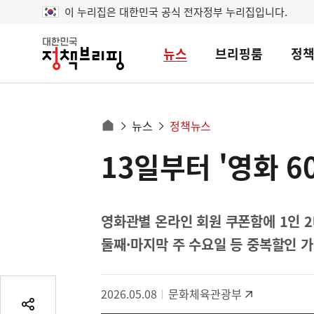
이 누리집은 대한민국 공식 전자정부 누리집입니다.
뉴스
브리핑룸
정
대
한
민
국
정
사
뉴스
정책뉴스
책
홈
브
이
으
13일부터 '영화 6
콘
리
트
로
핑
텐
이
츠
동
영
영화관별 온라인 회원 쿠폰함에 1인 2
경
역
둘째·마지막 주 수요일 등 중복할인 
로
2026.05.08
문화체육관광부
공