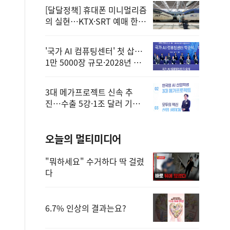
[달달정책] 휴대폰 미니멀리즘
의 실현…KTX·SRT 예매 한
번에 끝!
'국가 AI 컴퓨팅센터' 첫 삽…
1만 5000장 규모·2028년 완
공
3대 메가프로젝트 신속 추
진…수출 5강·1조 달러 기반
구축
오늘의 멀티미디어
"뭐하세요" 수거하다 딱 걸렸
다
6.7% 인상의 결과는요?