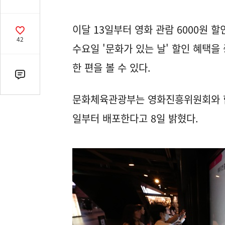
유
열
이달 13일부터 영화 관람 6000원 
기
공
42
감
수요일 '문화가 있는 날' 할인 혜택을
수
한 편을 볼 수 있다.
댓
글
문화체육관광부는 영화진흥위원회와 함께 
수
(클
일부터 배포한다고 8일 밝혔다.
릭
시
댓
글
로
이
동)