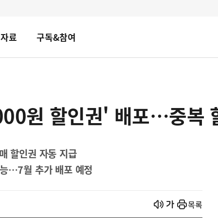
책자료
구독&참여
000원 할인권' 배포…중복 
매 할인권 자동 지급
가능…7월 추가 배포 예정
열기
열기
목록