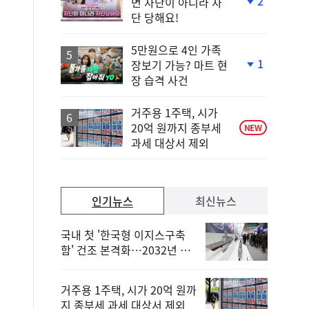
2
면 차단이 아니라 차
단
단 당해요!
계
하
락
5만원으로 4인 가족
1
장보기 가능? 마트 현
단
장 습격 사건
계
하
락
거주용 1주택, 시가
20억 원까지 종부세
NEW
과세 대상서 제외
인기뉴스
최신뉴스
국내 첫 '한국형 이지스구축
함' 건조 본격화…2032년 해
군 인도
거주용 1주택, 시가 20억 원까
지 종부세 과세 대상서 제외