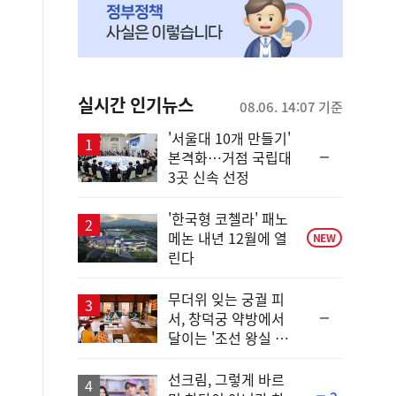
실시간 인기뉴스
08.06. 14:07 기준
'서울대 10개 만들기'
순
본격화…거점 국립대
위
3곳 신속 선정
동
일
'한국형 코첼라' 패노
메논 내년 12월에 열
NEW
린다
무더위 잊는 궁궐 피
순
서, 창덕궁 약방에서
위
달이는 '조선 왕실 보
동
양 비법'
일
선크림, 그렇게 바르