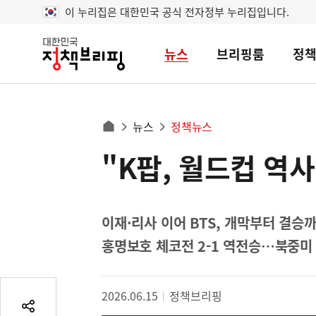
이 누리집은 대한민국 공식 전자정부 누리집입니다.
뉴스
브리핑룸
정
대
한
민
국
정
사
뉴스
정책뉴스
책
홈
브
이
으
"K팝, 월드컵 역
콘
리
트
로
핑
텐
이
츠
동
영
이재·리사 이어 BTS, 개막부터 결승
경
역
홍명보호 체코전 2-1 역전승…북중미 
로
2026.06.15
정책브리핑
공