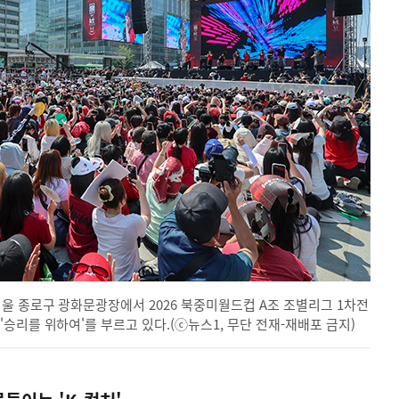
울 종로구 광화문광장에서 2026 북중미월드컵 A조 조별리그 1차전
승리를 위하여'를 부르고 있다.(ⓒ뉴스1, 무단 전재-재배포 금지)