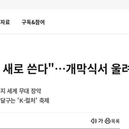
책자료
구독&참여
사 새로 쓴다"…개막식서 울
까지 세계 무대 장악
달구는 'K-컬처' 축제
열기
열기
목록