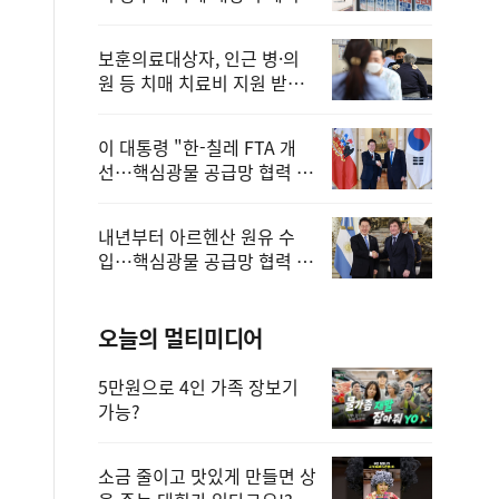
보훈의료대상자, 인근 병·의
원 등 치매 치료비 지원 받을
수 있어
이 대통령 "한-칠레 FTA 개
선…핵심광물 공급망 협력 더
욱 강화"
내년부터 아르헨산 원유 수
입…핵심광물 공급망 협력 체
계 마련
오늘의 멀티미디어
5만원으로 4인 가족 장보기
가능?
소금 줄이고 맛있게 만들면 상