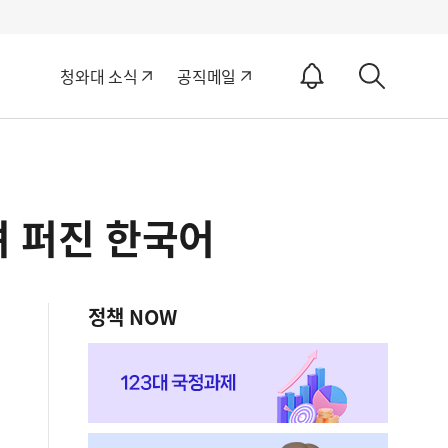
알
청와대 소식
공직메일
림
상
ON
세
검
색
려 퍼진 한국어
정책 NOW