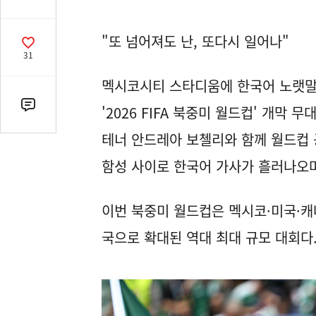
유
열
"또 넘어져도 난, 또다시 일어나"
기
공
31
감
수
멕시코시티 스타디움에 한국어 노랫말이
'2026 FIFA 북중미 월드컵' 개막
댓
글
테너 안드레아 보첼리와 함께 월드컵 공
수
(클
함성 사이로 한국어 가사가 흘러나오며
릭
시
이번 북중미 월드컵은 멕시코·미국·캐
댓
글
국으로 확대된 역대 최대 규모 대회다.
로
이
동)