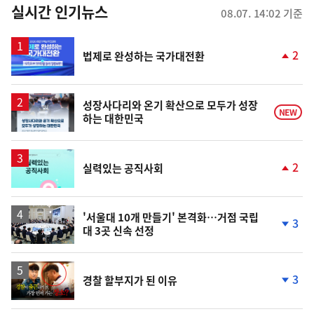
뉴
실시간 인기뉴스
08.07. 14:02 기준
스
2
법제로 완성하는 국가대전환
단
계
상
승
성장사다리와 온기 확산으로 모두가 성장
NEW
하는 대한민국
2
실력있는 공직사회
단
계
상
승
'서울대 10개 만들기' 본격화…거점 국립
3
대 3곳 신속 선정
단
계
하
락
영
3
경찰 할부지가 된 이유
상
단
계