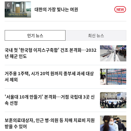
하
락
영
대한의 가장 빛나는 여권
NEW
상
인
인기 뉴스
최신 뉴스
기,
인
기
최
국내 첫 '한국형 이지스구축함' 건조 본격화…2032
뉴
년 해군 인도
신,
스
오
거주용 1주택, 시가 20억 원까지 종부세 과세 대상
늘
서 제외
의
영
'서울대 10개 만들기' 본격화…거점 국립대 3곳 신
상
속 선정
,
오
보훈의료대상자, 인근 병·의원 등 치매 치료비 지원
받을 수 있어
늘