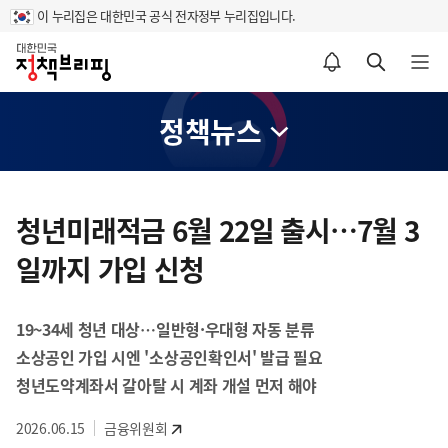
이 누리집은 대한민국 공식 전자정부 누리집입니다.
홈
알림설정 바로가기
검색 바로가기
메뉴 열기
정책뉴스
콘
텐
청년미래적금 6월 22일 출시…7월 3
츠
일까지 가입 신청
영
역
19~34세 청년 대상…일반형·우대형 자동 분류
소상공인 가입 시엔 '소상공인확인서' 발급 필요
청년도약계좌서 갈아탈 시 계좌 개설 먼저 해야
2026.06.15
금융위원회