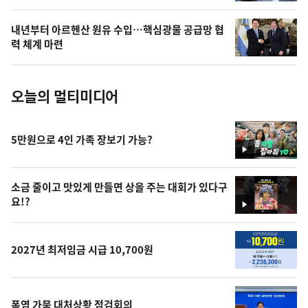
의
내년부터 아르헨산 원유 수입…핵심광물 공급망 협
사
력 체계 마련
진
오늘의 멀티미디어
5만원으로 4인 가족 장보기 가능?
영
상
소금 줄이고 맛있게 만들면 상을 주는 대회가 있다구
요!?
영
상
2027년 최저임금 시급 10,700원
폭염 가뭄 대처상황 점검회의