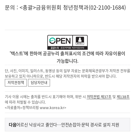
문의 : <총괄>금융위원회 청년정책과(02-2100-1684)
'텍스트'에 한하여 공공누리 출처표시의 조건에 따라 자유이용이
가능합니다.
단, 사진, 이미지, 일러스트, 동영상 등의 일부 자료는 문화체육관광부가 저작권 전부를
보유하고 있지 아니하므로, 반드시 해당 저작권자의 허락을 받으셔야 합니다.
저작권정책
담당자안내
기사 이용 시에는 출처를 반드시 표기해야 하며, 위반 시
저작권법 제37조
및
제138조
에 따라 처벌될 수 있습니다.
<자료출처=정책브리핑
www.korea.kr
>
이
기
다음
어르신 낙상사고 줄인다…안전손잡이·문턱 경사로 설치 지원
사
전