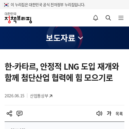
이 누리집은 대한민국 공식 전자정부 누리집입니다.
홈
알림설정 바로가기
검색 바로가기
메뉴 열기
보도자료
콘
텐
한-카타르, 안정적 LNG 도입 재개와
츠
함께 첨단산업 협력에 힘 모으기로
영
역
2026.06.15
산업통상부
목록