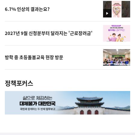
6.7% 인상의 결과는요?
영
상
2027년 9월 신청분부터 달라지는 '근로장려금'
방학 중 초등돌봄교육 현장 방문
정책포커스