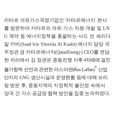
카타르 석유가스국영기업인
'
카타르에너지
'
본사
를 방문하여 카타르의
석유
·
가스 자원 개발 및
LN
G
계약 등 에너지정책을
총괄하는 사드 빈 셰리
다
알 카비
(Saad
bin Sherida Al
Kaabi)
에너지 담당
국
무장관 겸 카타르에너지
(QatarEnergy) CEO
를 면담
한 자리에서 김 장관은 중동전쟁
이후
4
차례에 걸친
*
불가항
력 선언과 관련한 라스라판
(Ras Laffan)
산업
단지의
LNG
생산시설과 운영현황 등에 대해 브리
핑 받은 후
,
중동지역의 지정학적
불안정 속에서
양국 간
가스 공급망 협력 방안을 집중
논의하였다
.