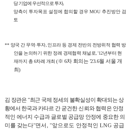
당 기업에 우선적으로 투자
,
양측이 투자목표 설정에 합의할 경우
MOU
추진방안 검
토
**
양국 간 무역
·
투자
,
인프라 등 경제 전반의 전방위적 협력 방
안을 논의하기 위한 정례 경제협력 채널로
, '12
년부터 현
(
※
6
차 회의는
'23.6
월 서울 개
재까지 총
6
차례 개최
최
)
김 장관은
"
최근 국제 정세의 불확실성이 확대되는 상
황에서 한국과 카타르 간
굳건한 신뢰와 협력은 안정
적인 에너지 수급과 글로벌 공급망 안정에 중요한
의
미를 갖는다
"
면서
, "
앞으로도 안정적인
LNG
공급