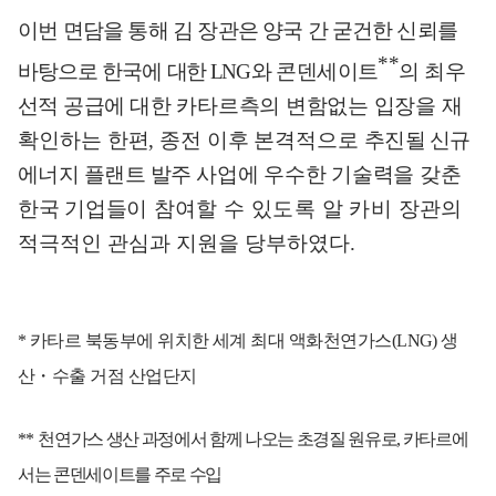
이번 면담을 통해 김 장관은 양국 간
굳건한 신뢰를
**
바탕으로 한국에
대한
L
NG
와
콘덴세이트
의 최우
선적 공급에
대한 카타르측의 변함없는 입장을
재
확
인하는 한편
,
종전 이후 본격적으로
추진
될
신규
에너지 플랜트 발주
사업
에 우수한 기술력을 갖춘
한국 기업들이
참여할 수 있도록 알 카비 장관
의
적극적인 관심과 지원을 당부하였다
.
*
카타르 북동부에 위치한 세계 최대 액화천연가스
(LNG)
생
산
・
수출 거점 산업단지
**
천연가스 생산 과정에서 함께 나오는 초경질 원유로
,
카타르에
서는 콘덴세이트를 주로 수입