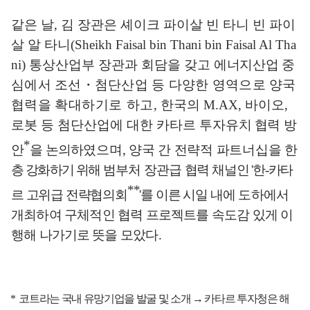
같은 날
,
김 장관은 셰이크 파이살 빈 타니 빈 파이
살 알 타니
(Sheikh Faisal bin Thani bin Faisal Al Tha
ni)
통상산업부 장관과 회담을 갖고
에너지산업
중
심에서 조선
・
첨단산업 등 다양한 영역으로 양국
협력을
확대
하기로 하고
,
한국의
M.AX,
바이오
,
로봇 등 첨단산업에 대한 카타르
투자
유치
협력
방
*
안
을 논의하
였으며
,
양국 간 전략적 파트너십을
한
층 강화하기 위해
범부처
장관
급
협력 채널인
'
한
-
카타
**
르 고위급 전략협의회
'
를 이른
시일 내에
도하
에서
개최하여 구체적인 협력 프로젝트를 속도감 있게 이
행해 나가기
로 뜻을
모았다
.
*
코트라는 국내 유망기업을 발굴 및 소개
→
카타르 투자청은 해