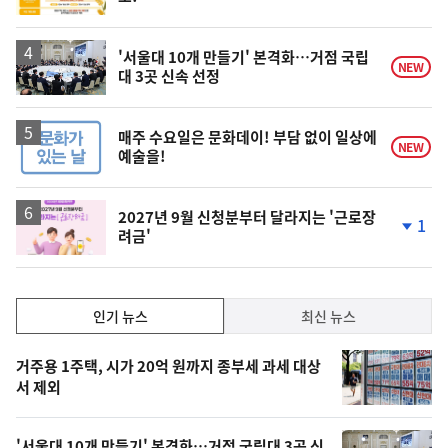
단
계
하
락
'서울대 10개 만들기' 본격화…거점 국립
NEW
대 3곳 신속 선정
매주 수요일은 문화데이! 부담 없이 일상에
NEW
예술을!
2027년 9월 신청분부터 달라지는 '근로장
1
려금'
단
계
하
락
인
인기 뉴스
최신 뉴스
기,
인
기
최
거주용 1주택, 시가 20억 원까지 종부세 과세 대상
뉴
서 제외
신,
스
오
'서울대 10개 만들기' 본격화…거점 국립대 3곳 신