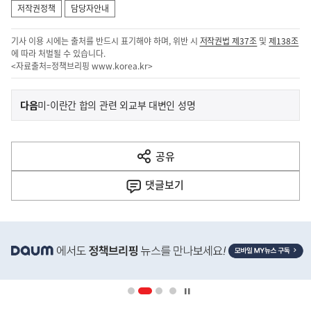
저작권정책
담당자안내
기사 이용 시에는 출처를 반드시 표기해야 하며, 위반 시
저작권법 제37조
및
제138조
에 따라 처벌될 수 있습니다.
<자료출처=정책브리핑
www.korea.kr
>
이
기
다음
미-이란간 합의 관련 외교부 대변인 성명
사
전
다
공유
열
음
기
댓글
보기
기
사
히
단
배
너