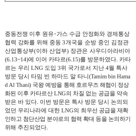
중동전쟁 이후 원유
･
가스 수급 안정화와 경제통상
협력 강화를 위해 중동
3
개국을 순방 중인 김정관
산업통상부
(
이하 산업부
)
장관은 사우디아라비아
(
6.13~14)
에 이어 카타르
(6.15)
를 방문하였다
.
카타
르는 우리
LNG
도입
3
위 국가로서 지난
4
월 특사
방문 당시 타밈 빈 하마드 알 타니
(Tamim bin Hama
d Al Thani)
국왕 예방을
통해 호르무즈 해협이 정상
화된
이후 카타르산
LNG
의 차질 없는 공급을 약속
받은 바 있다
.
이번 방문은 특사 방문 당시 논의되
었던 우리나라에 대한
LNG
의
최
우선 공급을 재확
인하고 첨단산업 분야로의 협력 확대 등을 논의하기
위해
추진되었다
.