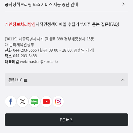
공지
정책브리핑 RSS 서비스 제공 중단 안내
개인정보처리방침
저작권정책
이메일 수집거부
자주 묻는 질문(FAQ)
(30119) 세종특별자치시 갈매로 388 정부세종청사 15동
© 문화체육관광부
전화
044-203-3555 (월-금 09:00 - 18:00, 공휴일 제외)
팩스
044-203-3488
대표메일
webmaster@korea.kr
관련사이트
페
X
네
유
인
이
바
이
튜
스
스
로
버
브
타
PC 버전
북
가
포
바
그
바
기
스
로
램