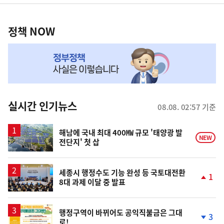
영
정
역
책
정책 NOW
NOW,
MY
맞
춤
뉴
실시간 인기뉴스
08.08. 02:57 기준
스
해남에 국내 최대 400㎿ 규모 '태양광 발
NEW
전단지' 첫 삽
세종시 행정수도 기능 완성 등 국토대전환
1
8대 과제 이달 중 발표
단
계
상
승
행정구역이 바뀌어도 공익직불금은 그대
3
로!