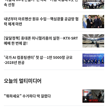
늘
속 선정
의
영
내년부터 아르헨산 원유 수입…핵심광물 공급망 협
상
력 체계 마련
,
오
[달달정책] 휴대폰 미니멀리즘의 실현…KTX·SRT
예매 한 번에 끝!
늘
의
'국가 AI 컴퓨팅센터' 첫 삽…1만 5000장 규모
사
·2028년 완공
진
오늘의 멀티미디어
"뭐하세요" 수거하다 딱 걸렸다
영
상