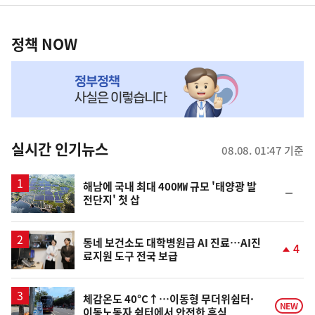
영
정
역
책
정책 NOW
NOW,
MY
맞
춤
뉴
실시간 인기뉴스
08.08. 01:47 기준
스
해남에 국내 최대 400㎿ 규모 '태양광 발
순
전단지' 첫 삽
위
동
일
동네 보건소도 대학병원급 AI 진료…AI진
4
료지원 도구 전국 보급
단
계
상
승
체감온도 40°C↑…이동형 무더위쉼터·
NEW
이동노동자 쉼터에서 안전한 휴식