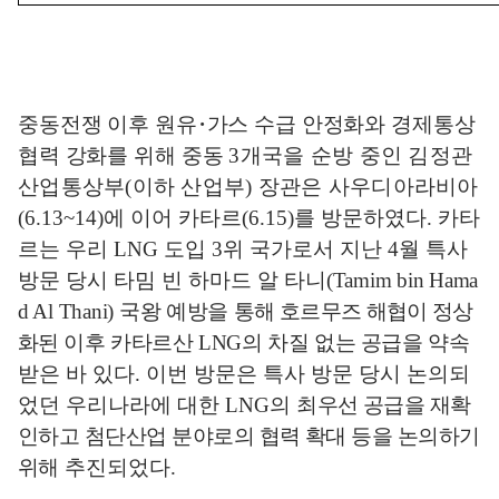
중동전쟁 이후 원유
･
가스 수급 안정화와 경제통상
협력 강화를 위해 중동
3
개국을 순방 중인 김정관
산업통상부
(
이하 산업부
)
장관은 사우디아라비아
(
6.13~14)
에 이어 카타르
(6.15)
를 방문하였다
.
카타
르는 우리
LNG
도입
3
위 국가로서 지난
4
월 특사
방문 당시 타밈 빈 하마드 알 타니
(Tamim bin Hama
d Al Thani)
국왕 예방을
통해 호르무즈 해협이 정상
화된
이후 카타르산
LNG
의 차질 없는 공급을 약속
받은 바 있다
.
이번 방문은 특사 방문 당시 논의되
었던 우리나라에 대한
LNG
의
최
우선 공급을 재확
인하고 첨단산업 분야로의 협력 확대 등을 논의하기
위해
추진되었다
.