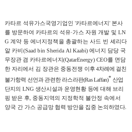
카타르 석유가스국영기업인
'
카타르에너지
'
본사
를 방문하여 카타르의
석유
·
가스 자원 개발 및
LN
G
계약 등 에너지정책을
총괄하는 사드 빈 셰리
다
알 카비
(Saad
bin Sherida Al
Kaabi)
에너지 담당
국
무장관 겸 카타르에너지
(QatarEnergy) CEO
를 면담
한 자리에서 김 장관은 중동전쟁
이후
4
차례에 걸친
*
불가항
력 선언과 관련한 라스라판
(Ras Laffan)
산업
단지의
LNG
생산시설과 운영현황 등에 대해 브리
핑 받은 후
,
중동지역의 지정학적
불안정 속에서
양국 간
가스 공급망 협력 방안을 집중
논의하였다
.