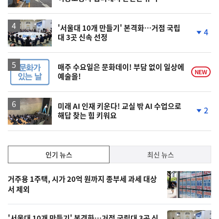
'서울대 10개 만들기' 본격화…거점 국립
4
대 3곳 신속 선정
단
계
하
락
매주 수요일은 문화데이! 부담 없이 일상에
NEW
예술을!
미래 AI 인재 키운다! 교실 밖 AI 수업으로
2
해답 찾는 힘 키워요
단
계
하
락
인
인기 뉴스
최신 뉴스
기,
인
기
최
거주용 1주택, 시가 20억 원까지 종부세 과세 대상
뉴
서 제외
신,
스
오
'서울대 10개 만들기' 본격화…거점 국립대 3곳 신