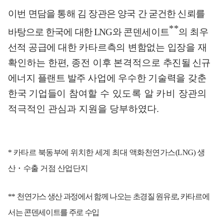
이번 면담을 통해 김 장관은 양국 간
굳건한 신뢰를
**
바탕으로 한국에
대한
L
NG
와
콘덴세이트
의 최우
선적 공급에
대한 카타르측의 변함없는 입장을
재
확
인하는 한편
,
종전 이후 본격적으로
추진
될
신규
에너지 플랜트 발주
사업
에 우수한 기술력을 갖춘
한국 기업들이
참여할 수 있도록 알 카비 장관
의
적극적인 관심과 지원을 당부하였다
.
*
카타르 북동부에 위치한 세계 최대 액화천연가스
(LNG)
생
산
・
수출 거점 산업단지
**
천연가스 생산 과정에서 함께 나오는 초경질 원유로
,
카타르에
서는 콘덴세이트를 주로 수입