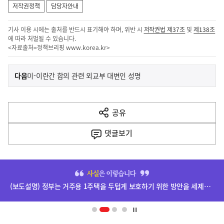
저작권정책
담당자안내
기사 이용 시에는 출처를 반드시 표기해야 하며, 위반 시
저작권법 제37조
및
제138조
에 따라 처벌될 수 있습니다.
<자료출처=정책브리핑
www.korea.kr
>
이
기
다음
미-이란간 합의 관련 외교부 대변인 성명
사
전
다
공유
열
음
기
댓글
보기
기
사
히
단
(보도설명) 정부는 거주용 1주택을 두텁게 보호하기 위한 방안을 세제개편안에 담았습니다.
배
너