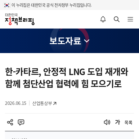
이 누리집은 대한민국 공식 전자정부 누리집입니다.
홈
알림설정 바로가기
검색 바로가기
메뉴 열기
보도자료
콘
텐
한-카타르, 안정적 LNG 도입 재개와
츠
함께 첨단산업 협력에 힘 모으기로
영
역
2026.06.15
산업통상부
목록