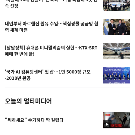
늘
속 선정
의
영
내년부터 아르헨산 원유 수입…핵심광물 공급망 협
상
력 체계 마련
,
오
[달달정책] 휴대폰 미니멀리즘의 실현…KTX·SRT
예매 한 번에 끝!
늘
의
'국가 AI 컴퓨팅센터' 첫 삽…1만 5000장 규모
사
·2028년 완공
진
오늘의 멀티미디어
"뭐하세요" 수거하다 딱 걸렸다
영
상