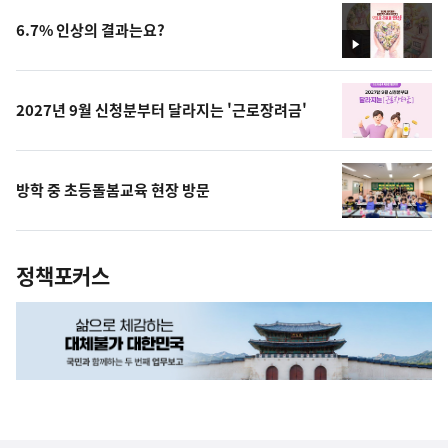
6.7% 인상의 결과는요?
영
상
2027년 9월 신청분부터 달라지는 '근로장려금'
방학 중 초등돌봄교육 현장 방문
정책포커스