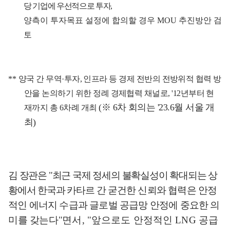
당 기업에 우선적으로 투자
,
양측이 투자목표 설정에 합의할 경우
MOU
추진방안 검
토
**
양국 간 무역
·
투자
,
인프라 등 경제 전반의 전방위적 협력 방
안을 논의하기 위한 정례 경제협력 채널로
, '12
년부터 현
(
※
6
차 회의는
'23.6
월 서울 개
재까지 총
6
차례 개최
최
)
김 장관은
"
최근 국제 정세의 불확실성이 확대되는 상
황에서 한국과 카타르 간
굳건한 신뢰와 협력은 안정
적인 에너지 수급과 글로벌 공급망 안정에 중요한
의
미를 갖는다
"
면서
, "
앞으로도 안정적인
LNG
공급