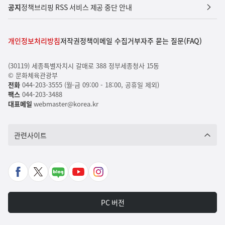
공지
정책브리핑 RSS 서비스 제공 중단 안내
개인정보처리방침
저작권정책
이메일 수집거부
자주 묻는 질문(FAQ)
(30119) 세종특별자치시 갈매로 388 정부세종청사 15동
© 문화체육관광부
전화
044-203-3555 (월-금 09:00 - 18:00, 공휴일 제외)
팩스
044-203-3488
대표메일
webmaster@korea.kr
관련사이트
페
X
네
유
인
이
바
이
튜
스
스
로
버
브
타
PC 버전
북
가
포
바
그
바
기
스
로
램