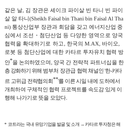
같은 날
,
김 장관은 셰이크 파이살 빈 타니 빈 파이
살 알 타니
(Sheikh Faisal bin Thani bin Faisal Al Tha
ni)
통상산업부 장관과 회담을 갖고
에너지산업
중
심에서 조선
・
첨단산업 등 다양한 영역으로 양국
협력을
확대
하기로 하고
,
한국의
M.AX,
바이오
,
로봇 등 첨단산업에 대한 카타르
투자
유치
협력
방
*
안
을 논의하
였으며
,
양국 간 전략적 파트너십을
한
층 강화하기 위해
범부처
장관
급
협력 채널인
'
한
-
카타
**
르 고위급 전략협의회
'
를 이른
시일 내에
도하
에서
개최하여 구체적인 협력 프로젝트를 속도감 있게 이
행해 나가기
로 뜻을
모았다
.
*
코트라는 국내 유망기업을 발굴 및 소개
→
카타르 투자청은 해