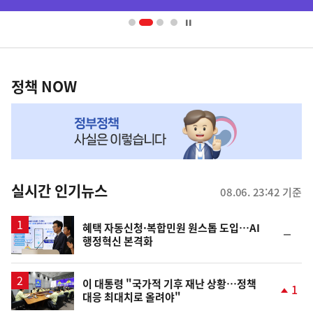
배
너
영
정
역
책
정책 NOW
NOW,
MY
맞
춤
뉴
실시간 인기뉴스
08.06. 23:42 기준
스
혜택 자동신청·복합민원 원스톱 도입…AI
순
행정혁신 본격화
위
동
일
이 대통령 "국가적 기후 재난 상황…정책
1
대응 최대치로 올려야"
단