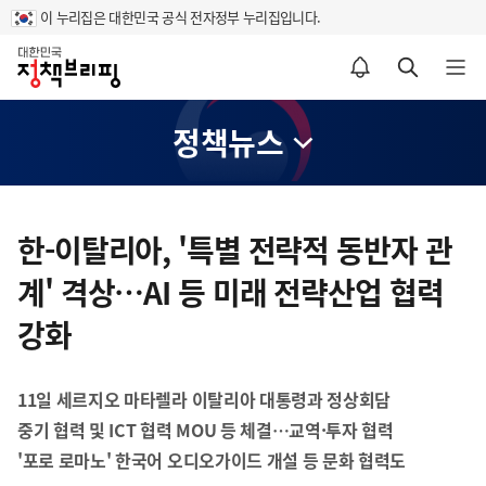
이 누리집은 대한민국 공식 전자정부 누리집입니다.
홈
알림설정 바로가기
검색 바로가기
메뉴 열기
정책뉴스
콘
텐
한-이탈리아, '특별 전략적 동반자 관
츠
계' 격상…AI 등 미래 전략산업 협력
영
역
강화
11일 세르지오 마타렐라 이탈리아 대통령과 정상회담
중기 협력 및 ICT 협력 MOU 등 체결…교역·투자 협력
'포로 로마노' 한국어 오디오가이드 개설 등 문화 협력도