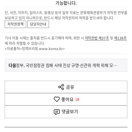
가능합니다.
단, 사진, 이미지, 일러스트, 동영상 등의 일부 자료는 문화체육관광부가 저작권 전부를
보유하고 있지 아니하므로, 반드시 해당 저작권자의 허락을 받으셔야 합니다.
저작권정책
담당자안내
기사 이용 시에는 출처를 반드시 표기해야 하며, 위반 시
저작권법 제37조
및
제138조
에 따라 처벌될 수 있습니다.
<자료출처=정책브리핑
www.korea.kr
>
이
기
다음
정부, 국민참정권 침해 사태 진상 규명·선관위 개혁 위해 모든 조치
사
전
다
공유
열
음
기
좋아요
기
18
사
댓글
보기