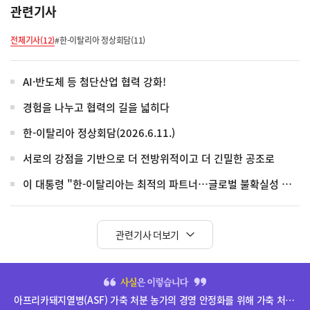
관련기사
전체기사(12)
#한-이탈리아 정상회담(11)
AI·반도체 등 첨단산업 협력 강화!
경험을 나누고 협력의 길을 넓히다
한-이탈리아 정상회담(2026.6.11.)
서로의 강점을 기반으로 더 전방위적이고 더 긴밀한 공조로
이 대통령 "한-이탈리아는 최적의 파트너…글로벌 불확실성 함께 헤쳐나가야"
관련기사 더보기
히
단
아프리카돼지열병(ASF) 가축 처분 농가의 경영 안정화를 위해 가축 처분 보상금을 신속하게 지급하겠습니다.