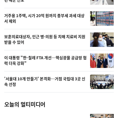
뉴
년 해군 인도
신,
스
오
거주용 1주택, 시가 20억 원까지 종부세 과세 대상
늘
서 제외
의
영
보훈의료대상자, 인근 병·의원 등 치매 치료비 지원
상
받을 수 있어
,
오
이 대통령 "한-칠레 FTA 개선…핵심광물 공급망 협
력 더욱 강화"
늘
의
'서울대 10개 만들기' 본격화…거점 국립대 3곳 신
사
속 선정
진
오늘의 멀티미디어