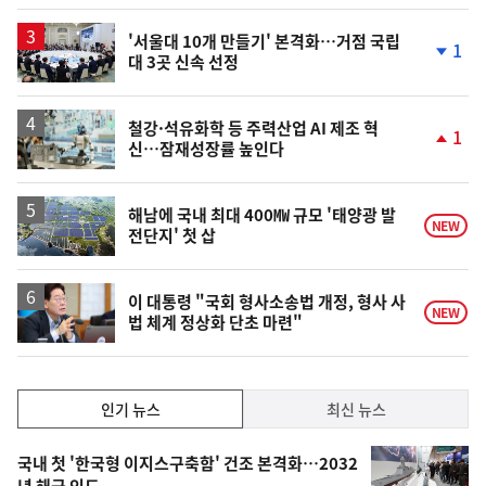
계
상
승
'서울대 10개 만들기' 본격화…거점 국립
1
대 3곳 신속 선정
단
계
하
락
철강·석유화학 등 주력산업 AI 제조 혁
1
신…잠재성장률 높인다
단
계
상
승
해남에 국내 최대 400㎿ 규모 '태양광 발
NEW
전단지' 첫 삽
이 대통령 "국회 형사소송법 개정, 형사 사
NEW
법 체계 정상화 단초 마련"
인
인기 뉴스
최신 뉴스
기,
인
기
최
국내 첫 '한국형 이지스구축함' 건조 본격화…2032