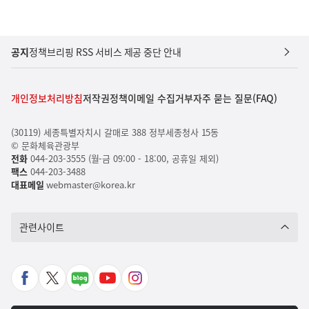
공지
정책브리핑 RSS 서비스 제공 중단 안내
개인정보처리방침
저작권정책
이메일 수집거부
자주 묻는 질문(FAQ)
(30119) 세종특별자치시 갈매로 388 정부세종청사 15동
© 문화체육관광부
전화
044-203-3555 (월-금 09:00 - 18:00, 공휴일 제외)
팩스
044-203-3488
대표메일
webmaster@korea.kr
관련사이트
페
X
네
유
인
이
바
이
튜
스