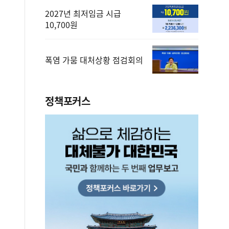
2027년 최저임금 시급
10,700원
폭염 가뭄 대처상황 점검회의
정책포커스