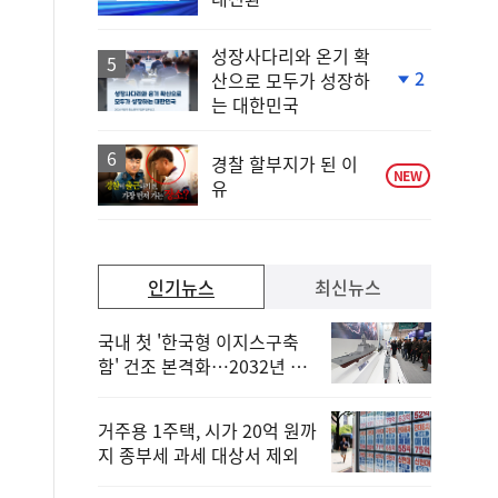
단
계
하
성장사다리와 온기 확
락
2
산으로 모두가 성장하
단
는 대한민국
계
하
락
경찰 할부지가 된 이
NEW
유
인기뉴스
최신뉴스
국내 첫 '한국형 이지스구축
함' 건조 본격화…2032년 해
군 인도
거주용 1주택, 시가 20억 원까
지 종부세 과세 대상서 제외