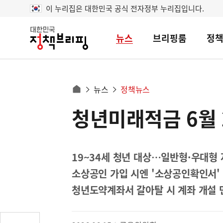
이 누리집은 대한민국 공식 전자정부 누리집입니다.
뉴스
브리핑룸
정
대
한
민
국
정
사
뉴스
정책뉴스
책
홈
브
이
으
청년미래적금 6월 
콘
리
트
로
핑
텐
이
츠
동
영
19~34세 청년 대상…일반형·우대형 
경
역
소상공인 가입 시엔 '소상공인확인서'
로
청년도약계좌서 갈아탈 시 계좌 개설 