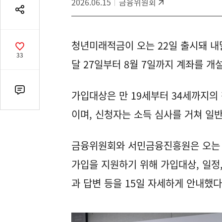
2026.06.15
금융위원회
공
유
열
청년미래적금이 오는 22일 출시돼 내
기
공
33
감
달 27일부터 8월 7일까지 계좌를 개설
수
가입대상은 만 19세부터 34세까지의
댓
글
이며, 신청자는 소득 심사를 거쳐 일
수
(클
릭
금융위원회와 서민금융진흥원은 오는 
시
가입을 지원하기 위해 가입대상, 일정
댓
글
과 답변 등을 15일 자세하게 안내했다
로
이
동)