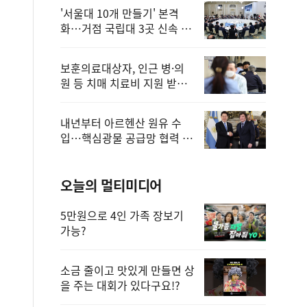
'서울대 10개 만들기' 본격
화…거점 국립대 3곳 신속 선
정
보훈의료대상자, 인근 병·의
원 등 치매 치료비 지원 받을
수 있어
내년부터 아르헨산 원유 수
입…핵심광물 공급망 협력 체
계 마련
오늘의 멀티미디어
5만원으로 4인 가족 장보기
가능?
소금 줄이고 맛있게 만들면 상
을 주는 대회가 있다구요!?