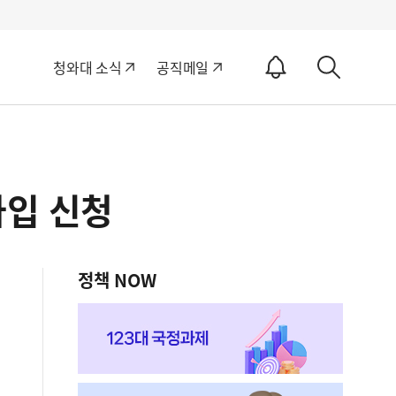
알
청와대 소식
공직메일
림
상
ON
세
검
색
가입 신청
정책 NOW